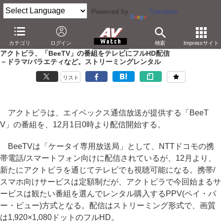
Powered by
Translate
AV Watch
コンテンツ・サービス
映像配信
アクトビラ
カテゴリ
ログイン
検索
Impressサイト
アクトビラ、「BeeTV」の番組をテレビにフルHD配信
－ドラマ/バラエティなど。ストリーミングレンタル
リスト
アクトビラは、エイベックス通信放送が提供する「BeeT
V」の番組を、12月1日0時より配信開始する。
BeeTVは「ケータイ専用放送局」として、NTTドコモの携
帯電話/スマートフォン向けに配信されているが、12月より、
新たにアクトビラを通じてテレビでも視聴可能になる。携帯/
スマホ向けサービスは定額制だが、アクトビラで今回始まるサ
ービスは観たい番組を選んでレンタル購入するPPV(ペイ・パ
ー・ビュー)方式となる。配信はストリーミング形式で、画質
は1,920×1,080ドットのフルHD。