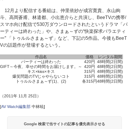
12月より配信する番組は、仲里依紗が成宮寛貴、永山絢
斗、高岡蒼甫、林遣都、小出恵介らと共演し、BeeTVの携帯/
スマホ向け配信で530万ダウンロードされたというドラマ「パ
ーティーは終わった」や、さまぁ～ずの“快楽探求バラエティ
ー” 「トゥルルさまぁ～ず」など、下記の5作品。今後もBeeT
Vの話題作が登場するという。
作品名
価格
レンタル期間
パーティーは終わった
420円
48時間(2日間)
GIFT～今夜、幸せの時間をお届けします。～
420円
48時間(2日間)
キス×kiss×キス
315円
48時間(2日間)
爆笑問題のTVじゃやらないコト
315円
48時間(2日間)
トゥルルさまぁ～ず(1)、(2)
各315円
48時間(2日間)
（2011年 11月 25日）
[
AV Watch編集部
中林暁
]
Google 検索で当サイトの記事を優先表示させる