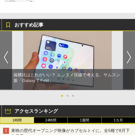
おすすめ記事
縦横比はどれがいい？ エンタメ目線で考える、サムスン
新「Galaxy Z Fold」
●
●
●
アクセスランキング
1時間
24時間
1週間
1カ月
東映の歴代オープニング映像がカプセルトイに。全5種で8月下