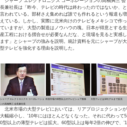
シャープ エレクトロニクス コーポレーションの高橋興三 会
長兼社長は「昨今、テレビの時代は終わったのではないか、と
言われている。部材さえ集めれば誰でも作れるという報道も増
えている。しかし、実際に北米向けのテレビをメキシコで作っ
ていますが、大型の製造はノウハウの塊。日本が得意とする生
産工程における摺合せが必要なんだな、と現場を見ると実感し
ます」とシャープの強みを説明。統計資料を元にシャープが大
型テレビを強化する理由を説明した。
シャープ エレクトロニクス コーポレーショ
米国市場の60型以上のテレビシェア推移
大型テレビは18モデルまで拡充
ンの高橋興三 会長兼社長
北米市場の大型テレビにおいては、リアプロジェクションが
大幅縮小し、’10年にはほとんどなくなった。それに代わって5
0型以上の薄型テレビは拡大。60型以上は毎年2倍の伸びで、'1