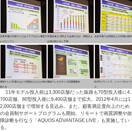
北米市場の大型テレビはリアプロから薄型テ
市場全体も'13年までは伸びるが、60型以上
北米市場では60型以上の市場が前年
レビにシフト
は伸び続けると予測
薄型テレビ市場のなかで60型以上だけが伸び
液晶テレビのサイズ別需要動向
ELITEブランドで、シャープのイ
続ける
上
'11年モデル投入前は3,300店舗だった販路も70型投入後に4,
700店舗、80型投入後に9,400店舗まで拡大。2012年4月には1
2,000店舗まで増加する見込み。また、顧客満足度向上のため
の会員制サポートプログラムも開始。リモートで画質調整や故
障診断を行なう「AQUOS ADVANTAGE LIVE」も実施してい
る。