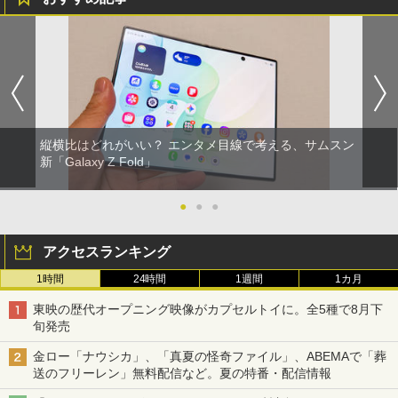
縦横比はどれがいい？ エンタメ目線で考える、サムスン
新「Galaxy Z Fold」
●
●
●
アクセスランキング
1時間
24時間
1週間
1カ月
東映の歴代オープニング映像がカプセルトイに。全5種で8月下
旬発売
金ロー「ナウシカ」、「真夏の怪奇ファイル」、ABEMAで「葬
送のフリーレン」無料配信など。夏の特番・配信情報