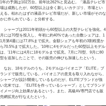
1年の予測は102万台。前年比262%と見込む。「液晶テレビ市
場は成熟したが、60型以上は全く新しいカテゴリ、市場とい
える。枯れたはずの液晶テレビ市場だが、新しい市場がそのな
かに作られている」と分析する。
シャープは2011年初頭から60型以上の大型テレビを強化。4
月には70型を投入し、年初に約40%であった台数シェアは、1
1月第4週には77.8%まで拡大。金額シェアも年初の3割程度か
ら70.5%まで拡大した。'10年に4モデルだった60型以上モデル
は、'11年には4月に18モデルまで拡充。7月に70型、9月に80
型を追加したことで、その販売の伸びも加速したという。
なお、18モデルのうち、2モデルはパイオニア「ELITE」ブ
ランドで販売している。パイオニアの意見を取り入れながら、
シャープが設計/開発しているものだが、ELITEブランドが強
い北米では、「ELITEを作っているシャープ」としてブランド
イメージ向上効果があるという。また、高級AV専門店でも販
売網拡充が行なえたという。