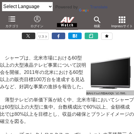
Powered by
Translate
シャープ、60型以上の大型TVで北米市場シェア7割超に
カテゴリ
ログイン
検索
Impressサイト
－米国だけで100万台達成。ELITEブランドも寄与
リスト
シャープは、北米市場における60型
以上の大型液晶テレビ事業について説明
会を開催。2011年の北米における60型
以上の販売目標100万台を達成する見込
みなど、好調な事業の進捗を報告した。
国内モデルの70型AUOQS「LC-70X5」
薄型テレビの単価下落が続く中、北米市場においてシャープ
は60型以上の大型に集中。台数構成比で60%以上、金額構成
比では80%以上を目標とし、収益の確保とブランドイメージの
確立を図る。