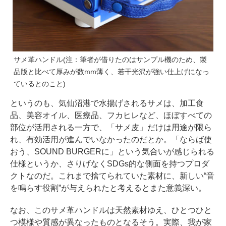
サメ革ハンドル(注：筆者が借りたのはサンプル機のため、製
品版と比べて厚みが数mm薄く、若干光沢が強い仕上げになっ
ているとのこと)
というのも、気仙沼港で水揚げされるサメは、加工食
品、美容オイル、医療品、フカヒレなど、ほぼすべての
部位が活用される一方で、「サメ皮」だけは用途が限ら
れ、有効活用が進んでいなかったのだとか。「ならば使
おう、SOUND BURGERに」という気合いが感じられる
仕様というか、さりげなくSDGs的な側面を持つプロダ
クトなのだ。これまで捨てられていた素材に、新しい“音
を鳴らす役割”が与えられたと考えるとまた意義深い。
なお、このサメ革ハンドルは天然素材ゆえ、ひとつひと
つ模様や質感が異なったものとなるそう。実際、我が家