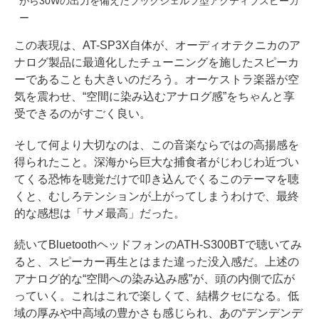
がら30Wの出力を備えたブックシェルフ型アクティブスピーカ
ー
この表現は、AT-SP3X自体が、オーディオテクニカのア
ナログ製品に最適化したチューニングを施したスピーカ
ーであることも大きいのだろう。オーケストラ楽器が空
気を震わせ、“空間に染み込むアナログ感”をちゃんと享
受できるのがすごく良い。
そして何より大切なのは、この音楽ならではの高揚感を
得られたこと。深海から巨大な捕食者がじわじわ近づい
てくる恐怖を聴覚だけで叩き込んでくるこのテーマを聴
くと、むしろテンションが上がってしまうわけで、最終
的な感想は「サメ最高」だった。
続いてBluetoothヘッドフォンのATH-S300BTで聴いてみ
ると、スピーカー再生とはまた違った没入感だ。上述の
アナログ的な“空間への染み込み感”が、頭の内側で広が
っていく。これはこれで楽しくて、結構クセになる。低
域の厚みや中高域の豊かさも感じられ、あの“デンデンデ