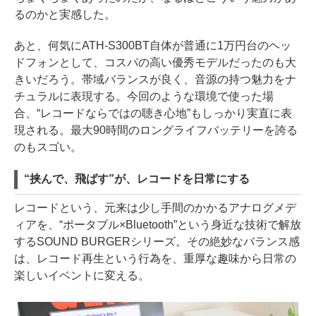
るのかと実感した。
あと、何気にATH-S300BT自体が普通に1万円台のヘッ
ドフォンとして、コスパの高い優秀モデルだったのも大
きいだろう。帯域バランスが良く、音源の持つ魅力をナ
チュラルに表現する。今回のような環境で使った場
合、“レコードならではの聴き心地”もしっかり実直に表
現される。最大90時間のロングライフバッテリーを誇る
のもスゴい。
“挟んで、飛ばす”が、レコードを日常にする
レコードという、元来は少し手間のかかるアナログメデ
ィアを、“ポータブル×Bluetooth”という身近な技術で解放
するSOUND BURGERシリーズ。その絶妙なバランス感
は、レコード再生という行為を、重厚な趣味から日常の
楽しいイベントに変える。