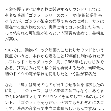
人類を襲うヤバい生き物に関連するサウンドとしては、
有名な映画「ゴジラ」シリーズのテーマ(伊福部昭作)も
そうだが、ゴジラが架空の怪獣であるのに対し、サメは
実在する生き物なので、実際に海でコレを流したらちょ
っと怒られる可能性があるという現実も含めて、芸術点
が高い。
ついでに、動物パニック映画のこだわりサウンドという
観点でいうと、本作から遡ること12年前に制作されたア
ルフレッド・ヒッチコック「鳥」(1963年)もおなじみで
ある。狂気じみた鳥の騒ぐ音を再現するため、当時最先
端のドイツの電子楽器を使用したという話が有名だ。
なお、「鳥」は鳥そのものが発生させる音を追求したの
に対し、「ジョーズ」はサメ本体の音ではなく、あくま
でもBGM演出としてのサウンドを確立しているのもポイ
ント。「ゴジラ」もそうだが、今観てもそれぞれにスゴ
くて、映画の音楽って本当に素晴らしいもんですね……