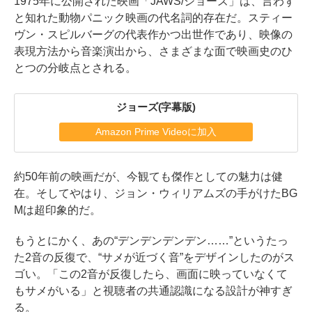
1975年に公開された映画「JAWS/ジョーズ」は、言わず
と知れた動物パニック映画の代名詞的存在だ。スティー
ヴン・スピルバーグの代表作かつ出世作であり、映像の
表現方法から音楽演出から、さまざまな面で映画史のひ
とつの分岐点とされる。
ジョーズ(字幕版)
Amazon Prime Videoに加入
約50年前の映画だが、今観ても傑作としての魅力は健
在。そしてやはり、ジョン・ウィリアムズの手がけたBG
Mは超印象的だ。
もうとにかく、あの“デンデンデンデン……”というたっ
た2音の反復で、“サメが近づく音”をデザインしたのがス
ゴい。「この2音が反復したら、画面に映っていなくて
もサメがいる」と視聴者の共通認識になる設計が神すぎ
る。