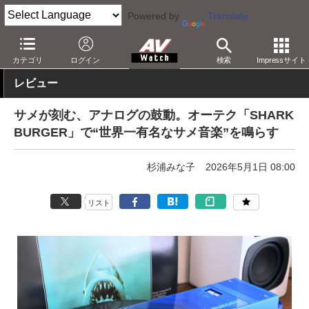
Powered by
Translate
AV Watch
製品
レコードプレーヤー
カテゴリ
ログイン
検索
Impressサイト
レビュー
サメが刻む、アナログの鼓動。オーテク「SHARK
BURGER」で“世界一有名なサメ音楽”を鳴らす
杉浦みな子
2026年5月1日 08:00
リスト