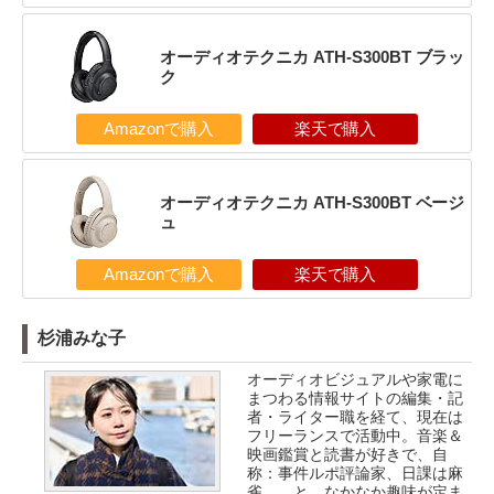
オーディオテクニカ ATH-S300BT ブラッ
ク
Amazonで購入
楽天で購入
オーディオテクニカ ATH-S300BT ベージ
ュ
Amazonで購入
楽天で購入
杉浦みな子
オーディオビジュアルや家電に
まつわる情報サイトの編集・記
者・ライター職を経て、現在は
フリーランスで活動中。音楽＆
映画鑑賞と読書が好きで、自
称：事件ルポ評論家、日課は麻
雀……と、なかなか趣味が定ま