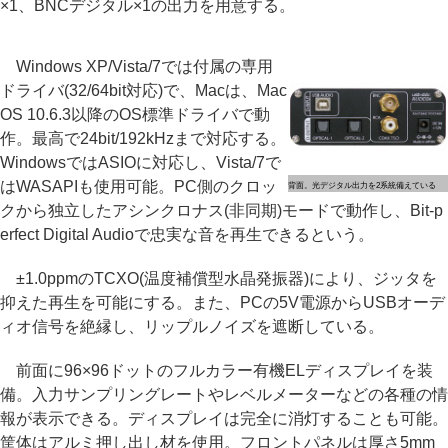
×1、BNCデジタル×1の出力を用意する。
Windows XP/Vista/7では付属の専用
ドライバ(32/64bit対応)で、Macは、Mac
OS 10.6.3以降のOS標準ドライバで動
作。最高で24bit/192kHzまで対応する。
WindowsではASIOに対応し、Vista/7で
はWASAPIも使用可能。PC側のクロッ
背面。光デジタル出力を2系統備えている
クから独立したアシンクロナス(非同期)モードで動作し、Bit-p
erfect Digital Audioで忠実な音を再生できるという。
±1.0ppmのTCXO(温度補償型水晶発振器)により、ジッタを
抑えた再生を可能にする。また、PCの5V電源からUSBオーデ
ィオ信号を絶縁し、リップルノイズを遮断している。
前面に96×96ドットのフルカラー有機ELディスプレイを装
備。入力サンプリングレートやレベルメーターなどの各種の情
報が表示できる。ディスプレイは完全に消灯することも可能。
筐体はアルミ押し出し材を使用。フロントパネルは厚さ5mm