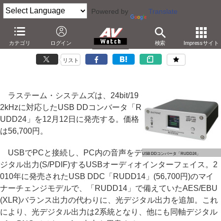
Powered by
Translate
ラステーム、光デジタル出力2系統搭載のUSB DDC
カテゴリ
ログイン
検索
Impressサイト
－24bit/192kHzと非同期転送対応の「RUDD24」
リスト
ラステーム・システムズは、24bit/19
2kHzに対応したUSB DDコンバータ「R
UDD24」を12月12日に発売する。価格
は56,700円。
USBでPCと接続し、PC内の音声をデ
USB DDコンバータ「RUDD24」
ジタル出力(S/PDIF)するUSBオーディオインターフェイス。2
010年に発売されたUSB DDC「RUDD14」(56,700円)のマイ
ナーチェンジモデルで、「RUDD14」で備えていたAES/EBU
(XLR)バランス出力の代わりに、光デジタル出力を追加。これ
により、光デジタル出力は2系統となり、他にも同軸デジタル