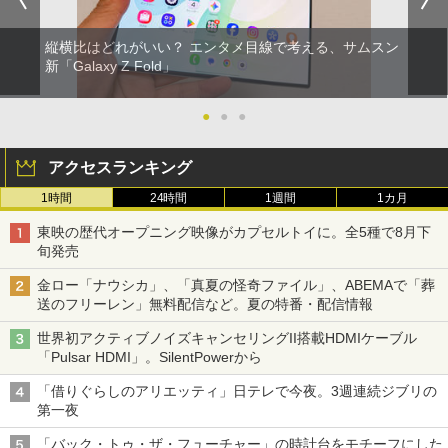
縦横比はどれがいい？ エンタメ目線で考える、サムスン
新「Galaxy Z Fold」
●
●
●
アクセスランキング
1時間
24時間
1週間
1カ月
東映の歴代オープニング映像がカプセルトイに。全5種で8月下
旬発売
金ロー「ナウシカ」、「真夏の怪奇ファイル」、ABEMAで「葬
送のフリーレン」無料配信など。夏の特番・配信情報
世界初アクティブノイズキャンセリングII搭載HDMIケーブル
「Pulsar HDMI」。SilentPowerから
「借りぐらしのアリエッティ」日テレで今夜。3週連続ジブリの
第一夜
「バック・トゥ・ザ・フューチャー」の時計台をモチーフにした