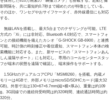
を採用した810万画素の「瞬撮カメラ」も搭載する。起動と撮
影間隔を、共に最短約0.7秒まで縮めたのが特徴としている。
そのほか、ワンセグやおサイフケータイ、赤外線通信にも対応
する。
無線LANを搭載し、最大5台までのテザリングが可能。LTE
方式の「Xi」には非対応。Bluetooth 4.0対応で、スマートフォ
ンとの接続機能を備えたカシオ「G-SHOCK GB-6900」と連携
可能。時計側の時刻修正や着信通知、スマートフォン本体の検
索機能に対応する。また、新サービスの「スマートフォンあん
しん遠隔サポート」にも対応し、専用のコールセンタースタッ
フが端末の状態を遠隔で確認し、端末操作をサポートする。
1.5GHzのデュアルコアCPU「MSM8260」を搭載。内蔵メ
モリーは4GBで、外部メモリはmicroSD/SDHCカード(最大32
GB)。外形寸法は130×67×6.7mm(縦×横×厚み)、重量は約109
g。3G回線での連続待受時間は約320時間、連続通話時間は約
320分。