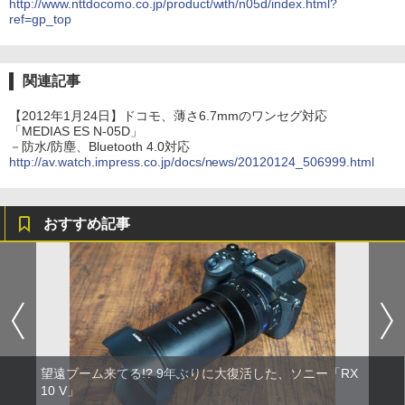
http://www.nttdocomo.co.jp/product/with/n05d/index.html?
ref=gp_top
関連記事
【2012年1月24日】ドコモ、薄さ6.7mmのワンセグ対応
「MEDIAS ES N-05D」
－防水/防塵、Bluetooth 4.0対応
http://av.watch.impress.co.jp/docs/news/20120124_506999.html
おすすめ記事
望遠ブーム来てる!? 9年ぶりに大復活した、ソニー「RX
10 V」