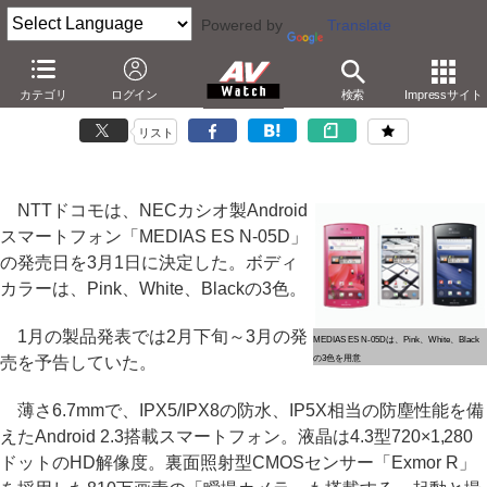
Powered by
Translate
ドコモ、「MEDIAS ES N-05D」を3月1日発売
カテゴリ
ログイン
検索
Impressサイト
－薄さ6.7mmで防水/防塵。「G-SHOCK」連携も
リスト
NTTドコモは、NECカシオ製Android
スマートフォン「MEDIAS ES N-05D」
の発売日を3月1日に決定した。ボディ
カラーは、Pink、White、Blackの3色。
1月の製品発表では2月下旬～3月の発
MEDIAS ES N-05Dは、Pink、White、Black
売を予告していた。
の3色を用意
薄さ6.7mmで、IPX5/IPX8の防水、IP5X相当の防塵性能を備
えたAndroid 2.3搭載スマートフォン。液晶は4.3型720×1,280
ドットのHD解像度。裏面照射型CMOSセンサー「Exmor R」