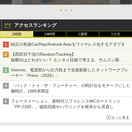
●
●
●
アクセスランキング
1時間
24時間
1週間
1カ月
純正の有線CarPlay/Android Autoをワイヤレス化するアダプタ
【西田宗千佳のRandomTracking】
縦横比はどれがいい？ エンタメ目線で考える、サムスン新
「Galaxy Z Fold」
Volumio、電源部から出力段まで全面刷新したネットワークプレ
ーヤー「Primo（2026）」
「バック・トゥ・ザ・フューチャー」の時計台をモチーフにした
腕時計。1985本限定
フェーズメーション、新時代リファレンスMCカートリッジ
「PP-2200」。磁気回路やハウジングを根本から見直し
もっと見る