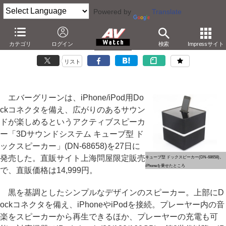
Powered by
Translate
エバーグリーン、14,999円のキューブ型iPodスピーカー
カテゴリ
ログイン
検索
Impressサイト
－4面から音が出る3Dサウンドモード搭載。リモコン操作
リスト
エバーグリーンは、iPhone/iPod用Do
ckコネクタを備え、広がりのあるサウン
ドが楽しめるというアクティブスピーカ
ー「3Dサウンドシステム キューブ型 ド
ックスピーカー」(DN-68658)を27日に
発売した。直販サイト上海問屋限定販売
キューブ型 ドックスピーカー(DN-68658)。
iPhoneを乗せたところ
で、直販価格は14,999円。
黒を基調としたシンプルなデザインのスピーカー。上部にD
ockコネクタを備え、iPhoneやiPodを接続。プレーヤー内の音
楽をスピーカーから再生できるほか、プレーヤーの充電も可