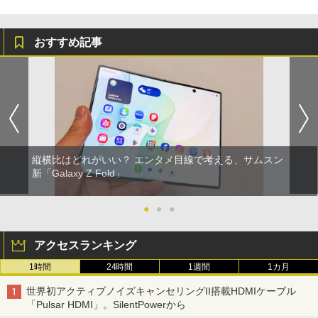
おすすめ記事
縦横比はどれがいい？ エンタメ目線で考える、サムスン
新「Galaxy Z Fold」
●
●
●
アクセスランキング
1時間
24時間
1週間
1カ月
世界初アクティブノイズキャンセリングII搭載HDMIケーブル
「Pulsar HDMI」。SilentPowerから