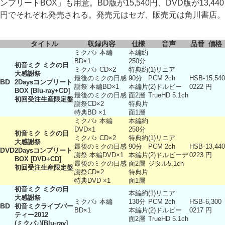
ンプリートBOX」も用意。BD版が15,540円、DVD版が13,440
円でそれぞれ発売される。発売元はセガ、販売元は角川書店。
タイトル
収録内容
仕様
音声
品番
価格
ミクパ♪ 本編
本編約
BD×1
250分
初音ミク ミクの日
ミクパ♪ CD×2
特典約
(1)リニア
大感謝祭
最後のミクの日感
90分
PCM 2ch
HSB-
15,540
BD
2Daysコンプリート
謝祭 本編BD×1
本編片
(2)ドルビー
0222
円
BOX [Blu-ray+CD]
最後のミクの日感
面2層
TrueHD 5.1ch
初回受注生産限定盤
謝祭CD×2
特典片
特典BD ×1
面1層
ミクパ♪ 本編
本編約
DVD×1
250分
初音ミク ミクの日
ミクパ♪ CD×2
特典約
(1)リニア
大感謝祭
最後のミクの日感
90分
PCM 2ch
HSB-
13,440
DVD
2Daysコンプリート
謝祭 本編DVD×1
本編片
(2)ドルビーデ
0223
円
BOX [DVD+CD]
最後のミクの日感
面2層
ジタル5.1ch
初回受注生産限定盤
謝祭CD×2
特典片
特典DVD ×1
面1層
初音ミク ミクの日
本編約
(1)リニア
大感謝祭
ミクパ♪ 本編
130分
PCM 2ch
HSB-
6,300
BD
初音ミクライブパー
BD×1
本編片
(2)ドルビー
0217
円
ティー2012
面2層
TrueHD 5.1ch
(ミクパ♪)[Blu-ray]