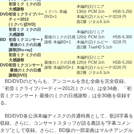
初音ミク ミクの日
本編約
(1)リニア
大感謝祭
ミクパ♪ 本編
130分
PCM 2ch
HSB-
5,250
DVD
初音ミクライブパー
DVD×1
本編片
(2)ドルビーデ
0219
円
ティー2012
面2層
ジタル5.1ch
(ミクパ♪)[DVD]
初音ミク ミクの日
本編約
(1)リニア
大感謝祭
最後のミクの日感
120分
PCM 2ch
HSB-
6,300
BD
初音ミクコンサート
謝祭 本編BD×1
本編片
(2)ドルビー
0218
円
最後のミクの日感
面2層
TrueHD 5.1ch
謝祭[Blu-ray]
初音ミク ミクの日
本編約
(1)リニア
大感謝祭
最後のミクの日感
120分
PCM 2ch
HSB-
5,250
DVD
初音ミクコンサート
謝祭 本編DVD×1
本編片
(2)ドルビーデ
0220
円
最後のミクの日感
面2層
ジタル5.1ch
謝祭[DVD]
BD/DVDのどちらも、アンコールを含む全曲を完全収録。
「初音ミクライブパーティー2012(ミクパ♪)」は全34曲、「初
音ミクコンサート 最後のミクの日感謝祭」は全30曲を収録す
る。
BD/DVD各公演本編ディスクの共通特典として、歌詞字幕を
収録。さらに、コンサートスタッフが語る裏話を“字幕コメン
タリ”として収録。さらに、BD版の一部楽曲はマルチアングル