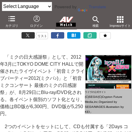
Powered by
Translate
3月のライヴ「ミクの日大感謝祭」がBlu-ray/DVD化
カテゴリ
ログイン
検索
Impressサイト
－2日分のセットBOXも。全曲完全収録/歌詞字幕付き
リスト
「ミクの日大感謝祭」として、2012
年3月にTOKYO DOME CITY HALLで開
催されたライヴイベント「初音ミクライ
ブパーティー2012(ミクパ♪)」と「初音
ミクコンサート 最後のミクの日感謝
祭」が、8月29日にBlu-ray/DVD化され
ライヴの公式サイト
(C)SEGA/(C)Crypton Future
る。各イベント個別のソフト化となり、
Media,inc.Organized by
価格はBD版が6,300円、DVD版が5,250
SEGA/MAGES.illustration by
KEI」
円。
2つのイベントをセットにして、CDも付属する「2Days コ