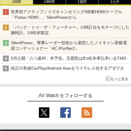
1時間
24時間
1週間
1カ月
世界初アクティブノイズキャンセリングII搭載HDMIケーブル
「Pulsar HDMI」。SilentPowerから
「バック・トゥ・ザ・フューチャー」の時計台をモチーフにした
腕時計。1985本限定
SilentPower、軍事レーダー技術から着想したノイキャン搭載電
源コンディショナー「AC iPurifier2」
9月公開「八つ墓村」本予告。主題歌はB'z松本孝弘率いるTMG
純正の有線CarPlay/Android Autoをワイヤレス化するアダプタ
もっと見る
AV Watch をフォローする