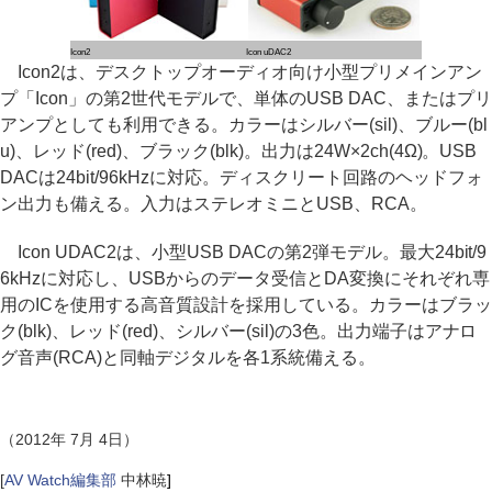
Icon2
Icon uDAC2
Icon2は、デスクトップオーディオ向け小型プリメインアン
プ「Icon」の第2世代モデルで、単体のUSB DAC、またはプリ
アンプとしても利用できる。カラーはシルバー(sil)、ブルー(bl
u)、レッド(red)、ブラック(blk)。出力は24W×2ch(4Ω)。USB
DACは24bit/96kHzに対応。ディスクリート回路のヘッドフォ
ン出力も備える。入力はステレオミニとUSB、RCA。
Icon UDAC2は、小型USB DACの第2弾モデル。最大24bit/9
6kHzに対応し、USBからのデータ受信とDA変換にそれぞれ専
用のICを使用する高音質設計を採用している。カラーはブラッ
ク(blk)、レッド(red)、シルバー(sil)の3色。出力端子はアナロ
グ音声(RCA)と同軸デジタルを各1系統備える。
（2012年 7月 4日）
[
AV Watch編集部
中林暁
]