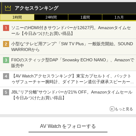
アクセスランキング
1時間
24時間
1週間
1カ月
ソニーのHDMI付きサウンドバーが12627円。Amazonタイムセ
ール【今日みつけたお買い得品】
小型な“テレビ用アンプ”「SW TV Plus」一般販売開始。SOUND
WARRIORから
FIIOのスティック型DAP「Snowsky ECHO NANO」、Amazonで
販売中
【AV Watchアクセスランキング】東宝カプセルトイ、バックト
ゥザフューチャー腕時計、ダイアトーン遺伝子継承スピーカー
('26年8月3日～9日)
JBL“リア分離”サウンドバーが21% OFF。Amazonタイムセール
【今日みつけたお買い得品】
もっと見る
AV Watch をフォローする