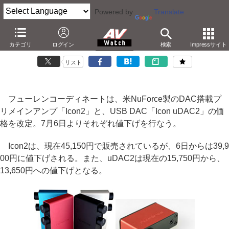
Powered by
Translate
フューレン、NuForceの「Icon2」と「uDAC2」を値下げ
カテゴリ
ログイン
検索
Impressサイト
－6日よりIcon2は39,900円、uDAC2は13,650円に
リスト
フューレンコーディネートは、米NuForce製のDAC搭載プ
リメインアンプ「Icon2」と、USB DAC「Icon uDAC2」の価
格を改定。7月6日よりそれぞれ値下げを行なう。
Icon2は、現在45,150円で販売されているが、6日からは39,9
00円に値下げされる。また、uDAC2は現在の15,750円から、
13,650円への値下げとなる。