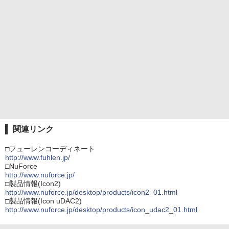
関連リンク
□フューレンコーディネート
http://www.fuhlen.jp/
□NuForce
http://www.nuforce.jp/
□製品情報(Icon2)
http://www.nuforce.jp/desktop/products/icon2_01.html
□製品情報(Icon uDAC2)
http://www.nuforce.jp/desktop/products/icon_udac2_01.html