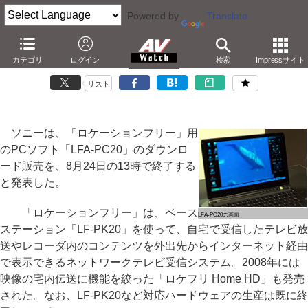
Powered by
Translate
ソニー、「ロケーションフリー」用PCソフトのダウンロード販売を8月
カテゴリ
ログイン
検索
Impressサイト
に終了
リスト
ソニーは、「ロケーションフリー」用
のPCソフト「LFA-PC20」のダウンロ
ード販売を、8月24日の13時で終了する
と発表した。
「ロケーションフリー」は、ベース
LFA-PC20の画面
ステーション「LF-PK20」を使って、自宅で受信したテレビ放
送やレコーダ内のコンテンツを外出先からインターネット経由
で表示できるネットワークテレビ受信システム。2008年には
映像の宅内伝送に機能を絞った「ロケフリ Home HD」も発売
された。なお、LF-PK20など対応ハードウェアの生産は既に終