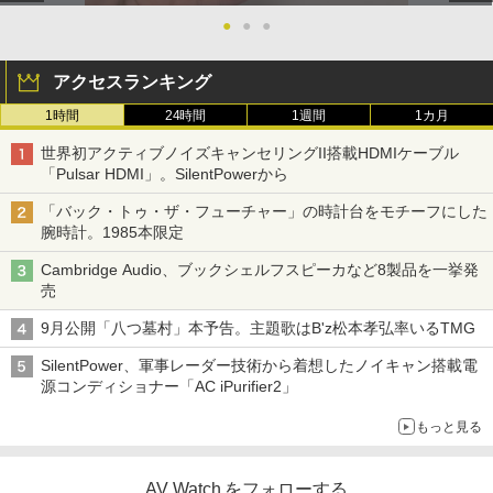
●
●
●
アクセスランキング
1時間
24時間
1週間
1カ月
世界初アクティブノイズキャンセリングII搭載HDMIケーブル
「Pulsar HDMI」。SilentPowerから
「バック・トゥ・ザ・フューチャー」の時計台をモチーフにした
腕時計。1985本限定
Cambridge Audio、ブックシェルフスピーカなど8製品を一挙発
売
9月公開「八つ墓村」本予告。主題歌はB'z松本孝弘率いるTMG
SilentPower、軍事レーダー技術から着想したノイキャン搭載電
源コンディショナー「AC iPurifier2」
もっと見る
AV Watch をフォローする