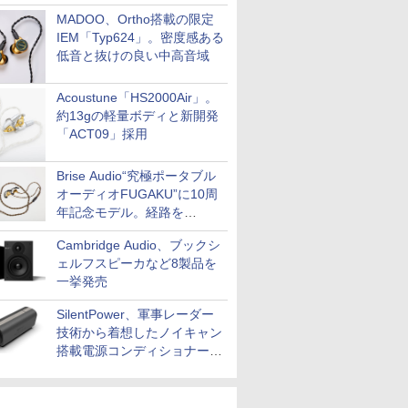
MADOO、Ortho搭載の限定
IEM「Typ624」。密度感ある
低音と抜けの良い中高音域
Acoustune「HS2000Air」。
約13gの軽量ボディと新開発
「ACT09」採用
Brise Audio“究極ポータブル
オーディオFUGAKU”に10周
年記念モデル。経路を
NISHIKIで統一。400万円
Cambridge Audio、ブックシ
ェルフスピーカなど8製品を
一挙発売
SilentPower、軍事レーダー
技術から着想したノイキャン
搭載電源コンディショナー
「AC iPurifier2」