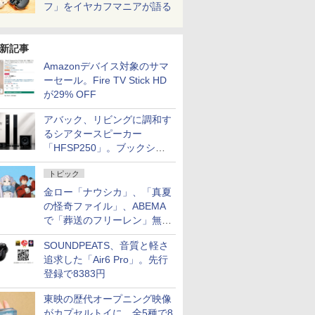
フ」をイヤカフマニアが語る
新記事
Amazonデバイス対象のサマ
ーセール。Fire TV Stick HD
が29% OFF
アバック、リビングに調和す
るシアタースピーカー
「HFSP250」。ブックシェ
ルフはペア3万円以下
トピック
金ロー「ナウシカ」、「真夏
の怪奇ファイル」、ABEMA
で「葬送のフリーレン」無料
配信など。夏の特番・配信情
SOUNDPEATS、音質と軽さ
報
追求した「Air6 Pro」。先行
登録で8383円
東映の歴代オープニング映像
がカプセルトイに。全5種で8