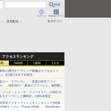
ログイン
Impress サイト
全カテゴリ
音楽配信
アクセスランキング
時間
24時間
1週間
1カ月
東映の歴代オープニング映像がカプセルトイ
に。全5種で8月下旬発売
金ロー「ナウシカ」、「真夏の怪奇ファイ
ル」、ABEMAで「葬送のフリーレン」無料配信
など。夏の特番・配信情報
「バック・トゥ・ザ・フューチャー」の時計台
をモチーフにした腕時計。1985本限定
世界初アクティブノイズキャンセリングII搭載
HDMIケーブル「Pulsar HDMI」。SilentPower
から