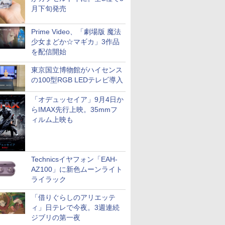
月下旬発売
Prime Video、「劇場版 魔法
少女まどか☆マギカ」3作品
を配信開始
東京国立博物館がハイセンス
の100型RGB LEDテレビ導入
「オデュッセイア」9月4日か
らIMAX先行上映。35mmフ
ィルム上映も
Technicsイヤフォン「EAH-
AZ100」に新色ムーンライト
ライラック
「借りぐらしのアリエッテ
ィ」日テレで今夜。3週連続
ジブリの第一夜