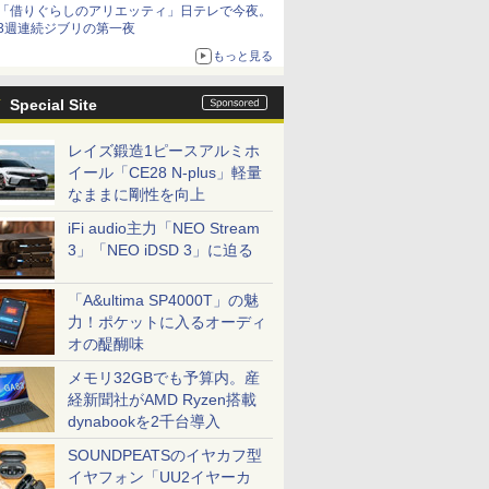
「借りぐらしのアリエッティ」日テレで今夜。
3週連続ジブリの第一夜
もっと見る
Special Site
レイズ鍛造1ピースアルミホ
イール「CE28 N-plus」軽量
なままに剛性を向上
iFi audio主力「NEO Stream
3」「NEO iDSD 3」に迫る
「A&ultima SP4000T」の魅
力！ポケットに入るオーディ
オの醍醐味
メモリ32GBでも予算内。産
経新聞社がAMD Ryzen搭載
dynabookを2千台導入
SOUNDPEATSのイヤカフ型
イヤフォン「UU2イヤーカ