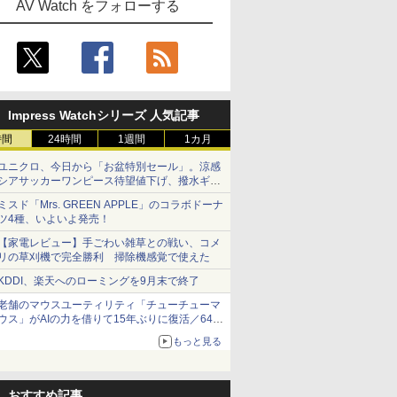
AV Watch をフォローする
Impress Watchシリーズ 人気記事
時間
24時間
1週間
1カ月
ユニクロ、今日から「お盆特別セール」。涼感
シアサッカーワンピース待望値下げ、撥水ギア
ショーツは1990円に
ミスド「Mrs. GREEN APPLE」のコラボドーナ
ツ4種、いよいよ発売！
【家電レビュー】手ごわい雑草との戦い、コメ
リの草刈機で完全勝利 掃除機感覚で使えた
KDDI、楽天へのローミングを9月末で終了
老舗のマウスユーティリティ「チューチューマ
ウス」がAIの力を借りて15年ぶりに復活／64bit
化、Windows 10/11、「Chrome」も走り回
もっと見る
る。復活記念で2026年末まで500円
おすすめ記事