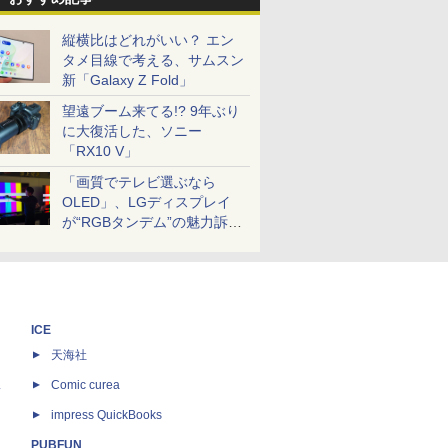
縦横比はどれがいい？ エン
タメ目線で考える、サムスン
新「Galaxy Z Fold」
望遠ブーム来てる!? 9年ぶり
に大復活した、ソニー
「RX10 V」
「画質でテレビ選ぶなら
OLED」、LGディスプレイ
が“RGBタンデム”の魅力訴
求。液晶とのガチ比較も
ICE
天海社
ス
Comic curea
impress QuickBooks
PUBFUN