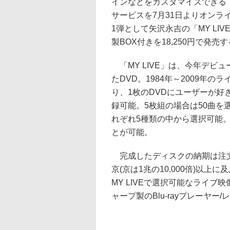
インなどをカスタマイズできる
サービスを7月31日よりオンラ
1弾として矢沢永吉の「MY LIVE
製BOX付きを18,250円で発売
「MY LIVE」は、今年デビ
たDVD。1984年～2009年
り、1枚のDVDにユーザーが好
録可能。5枚組の場合は50曲
れぞれ5種類の中から選択可能。
とが可能。
完成したディスクの納期は注文
京(京は1兆の10,000倍)以
MY LIVEで選択可能なライブ
ャープ製のBlu-rayプレーヤ