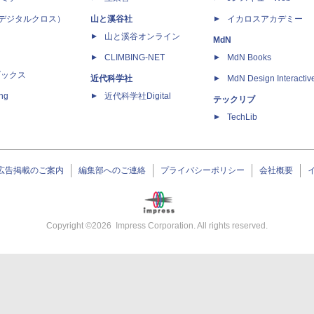
 X（デジタルクロス）
山と溪谷社
イカロスアカデミー
山と溪谷オンライン
MdN
CLIMBING-NET
MdN Books
ブックス
近代科学社
MdN Design Interactiv
ing
近代科学社Digital
テックリブ
TechLib
広告掲載のご案内
編集部へのご連絡
プライバシーポリシー
会社概要
Copyright ©
2026
Impress Corporation. All rights reserved.