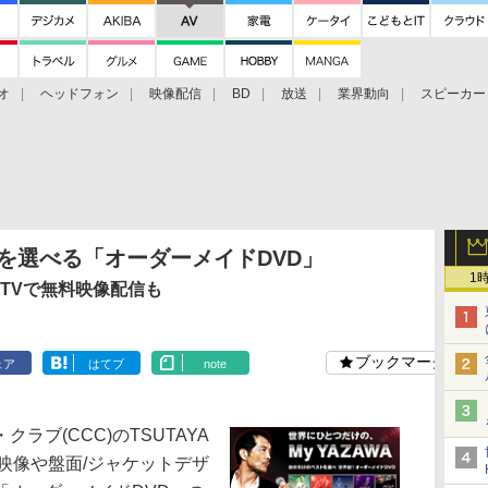
オ
ヘッドフォン
映像配信
BD
放送
業界動向
スピーカー
ェクタ
PS4
BDプレーヤー
映像配信
BD
曲を選べる「オーダーメイドDVD」
1
 TVで無料映像配信も
ブックマーク
ェア
はてブ
note
ブ(CCC)のTSUTAYA
映像や盤面/ジャケットデザ