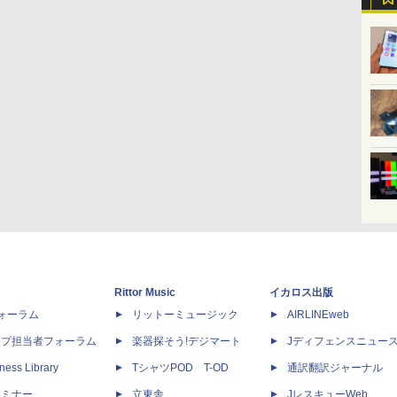
Rittor Music
イカロス出版
dフォーラム
リットーミュージック
AIRLINEweb
ップ担当者フォーラム
楽器探そう!デジマート
Jディフェンスニュー
ness Library
TシャツPOD T-OD
通訳翻訳ジャーナル
セミナー
立東舎
JレスキューWeb