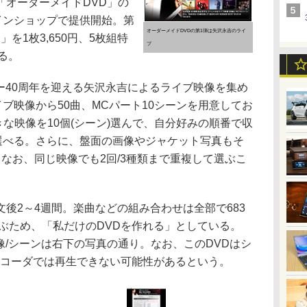
「オーダーメイドDVD」の
インショップで提供開始。第
オーダーメイドDVDの第1弾は矢沢永吉のライ
」を1枚3,650円、5枚組特
ブ
する。
ュー40周年を迎える矢沢永吉によるライブ映像を集め
のライブ映像から50曲、MCパート10シーンを用意してお
きな映像を10個(シーン)選んで、自分好みの順番で収
を選べる。さらに、盤面の画像やジャケット写真もそ
なお、同じ映像でも2回/3種類まで重複して選ぶこ
後2～4週間。楽曲などの組み合わせは全部で683
上に及ぶため、「私だけのDVDを作れる」としている。
映像/シーンは右下の写真の通り。なお、このDVDはシ
ー/レコーダでは再生できない可能性があるという。