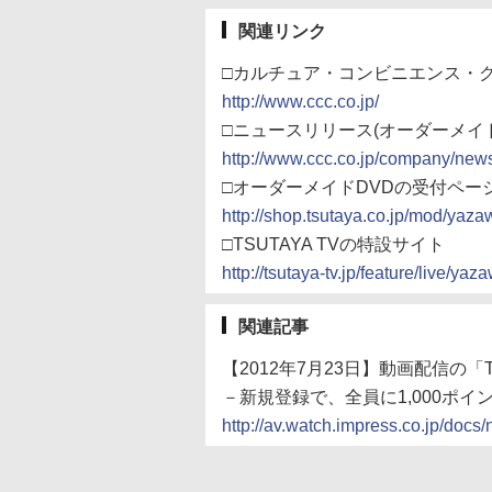
関連リンク
□カルチュア・コンビニエンス・
http://www.ccc.co.jp/
□ニュースリリース(オーダーメイド
http://www.ccc.co.jp/company/ne
□オーダーメイドDVDの受付ペー
http://shop.tsutaya.co.jp/mod/yaza
□TSUTAYA TVの特設サイト
http://tsutaya-tv.jp/feature/live/ya
関連記事
【2012年7月23日】動画配信の「TS
－新規登録で、全員に1,000ポイ
http://av.watch.impress.co.jp/do