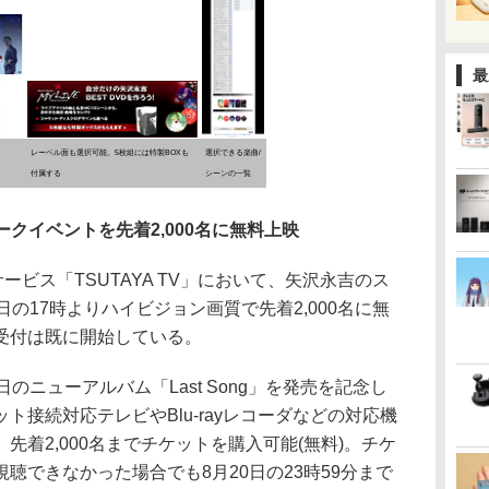
最
レーベル面も選択可能。5枚組には特製BOXも
選択できる楽曲/
付属する
シーンの一覧
吉トークイベントを先着2,000名に無料上映
サービス「TSUTAYA TV」において、矢沢永吉のス
の17時よりハイビジョン画質で先着2,000名に無
受付は既に開始している。
ニューアルバム「Last Song」を発売を記念し
ト接続対応テレビやBlu-rayレコーダなどの対応機
先着2,000名までチケットを購入可能(無料)。チケ
聴できなかった場合でも8月20日の23時59分まで