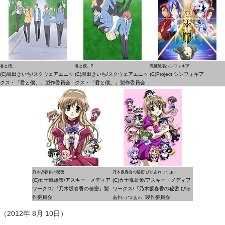
君と僕。
君と僕。2
戦姫絶唱シンフォギア
(C)堀田きいち/スクウェアエニッ
(C)堀田きいち/スクウェアエニッ
(C)Project シンフォギア
クス・「君と僕。」製作委員会
クス・「君と僕。」製作委員会
乃木坂春香の秘密
乃木坂春香の秘密 ぴゅあれっつぁ♪
(C)五十嵐雄策/アスキー・メディア
(C)五十嵐雄策/アスキー・メディア
ワークス/『乃木坂春香の秘密』製
ワークス/『乃木坂春香の秘密 ぴゅ
作委員会
あれっつぁ♪』製作委員会
（2012年 8月 10日）