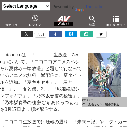
Powered by
Translate
niconico、「夏色キセキ」や「シンフォギア」無料配信
カテゴリ
ログイン
検索
Impressサイト
－君と僕。/乃木坂春香の秘密も。8月17日より順次
リスト
niconicoは、「ニコニコ生放送：Zer
o」において、「ニコニコアニメスペシ
ャル夏休み一挙放送」と題して行なって
いるアニメの無料一挙配信に、新タイト
ルを追加。「夏色キセキ」、「君と
僕。」、「君と僕。2」、「戦姫絶唱シ
ンフォギア」、「乃木坂春香の秘密」、
夏色キセキ
「乃木坂春香の秘密 ぴゅあれっつぁ♪」
(C)「夏色キセキ」製作委員会
を8月17日より順次配信する。
ニコニコ生放送では既報の通り、「未来日記」や「ダ・カー