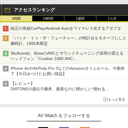
アクセスランキング
1時間
24時間
1週間
1カ月
純正の有線CarPlay/Android Autoをワイヤレス化するアダプタ
「バック・トゥ・ザ・フューチャー」の時計台をモチーフにした
腕時計。1985本限定
Skullcandy、BoseのANCとサウンドチューニング採用の震える
ヘッドフォン「Crusher 1080 ANC」
iPhone AirやAirPods Pro 3などのAmazonタイムセール、今夜終
了【今日みつけたお買い得品】
【レビュー】
DIATONEの遺伝子継承、最新なのに懐かしい“惚れる
音”Tecnologia e Cuore「DS-TC52B」を聴く
もっと見る
AV Watch をフォローする