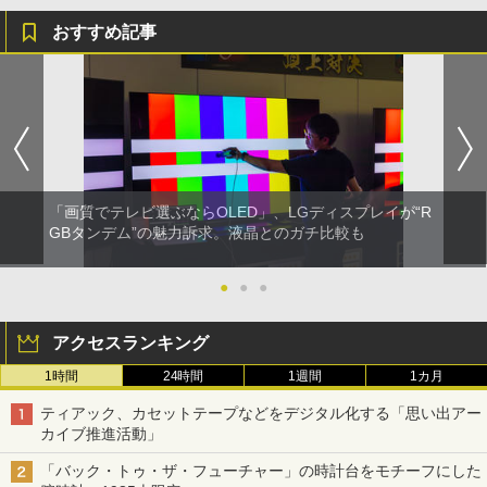
おすすめ記事
「画質でテレビ選ぶならOLED」、LGディスプレイが“R
GBタンデム”の魅力訴求。液晶とのガチ比較も
●
●
●
アクセスランキング
1時間
24時間
1週間
1カ月
ティアック、カセットテープなどをデジタル化する「思い出アー
カイブ推進活動」
「バック・トゥ・ザ・フューチャー」の時計台をモチーフにした