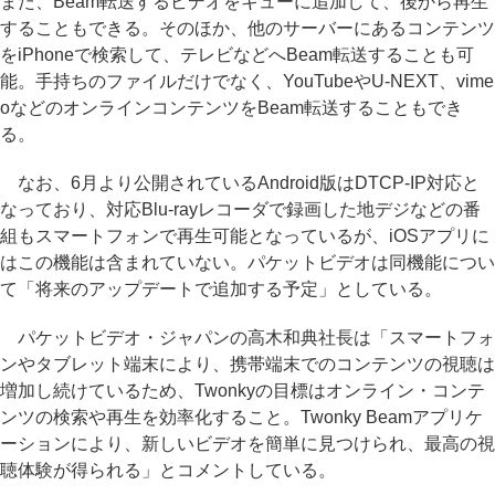
また、Beam転送するビデオをキューに追加して、後から再生
することもできる。そのほか、他のサーバーにあるコンテンツ
をiPhoneで検索して、テレビなどへBeam転送することも可
能。手持ちのファイルだけでなく、YouTubeやU-NEXT、vime
oなどのオンラインコンテンツをBeam転送することもでき
る。
なお、6月より公開されているAndroid版はDTCP-IP対応と
なっており、対応Blu-rayレコーダで録画した地デジなどの番
組もスマートフォンで再生可能となっているが、iOSアプリに
はこの機能は含まれていない。パケットビデオは同機能につい
て「将来のアップデートで追加する予定」としている。
パケットビデオ・ジャパンの高木和典社長は「スマートフォ
ンやタブレット端末により、携帯端末でのコンテンツの視聴は
増加し続けているため、Twonkyの目標はオンライン・コンテ
ンツの検索や再生を効率化すること。Twonky Beamアプリケ
ーションにより、新しいビデオを簡単に見つけられ、最高の視
聴体験が得られる」とコメントしている。