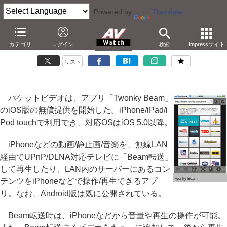
Powered by
Translate
パケットビデオ、「Twonky Beam」のiOS版を公開
カテゴリ
ログイン
検索
Impressサイト
－DTCP-IPにはアップデートで対応予定
リスト
パケットビデオは、アプリ「Twonky Beam」
のiOS版の無償提供を開始した。iPhone/iPad/i
Pod touchで利用でき、対応OSはiOS 5.0以降。
iPhoneなどの動画/静止画/音楽を、無線LAN
経由でUPnP/DLNA対応テレビに「Beam転送」
して再生したり、LAN内のサーバーにあるコン
Twonky Beam
テンツをiPhoneなどで操作/再生できるアプ
リ。なお、Android版は既に公開されている。
Beam転送時は、iPhoneなどから音量や再生の操作が可能。