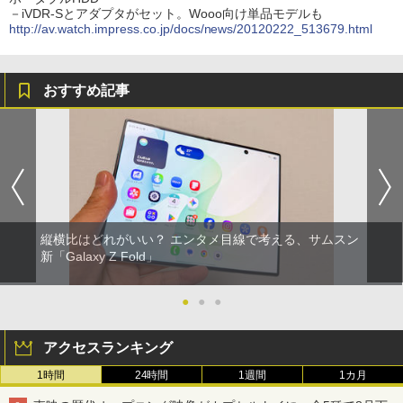
－iVDR-Sとアダプタがセット。Wooo向け単品モデルも
http://av.watch.impress.co.jp/docs/news/20120222_513679.html
おすすめ記事
縦横比はどれがいい？ エンタメ目線で考える、サムスン
新「Galaxy Z Fold」
●
●
●
アクセスランキング
1時間
24時間
1週間
1カ月