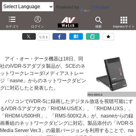
Powered by
Translate
アイ・オーのiVDR-Sアダプタがnasneからのダビングに対応
カテゴリ
ログイン
検索
Impressサイト
－USB HDDのnasne動作検証も
リスト
アイ・オー・データ機器は18日、同
社のiVDR-Sアダプタ製品が、SCEのネ
ットワークレコーダ/メディアストレー
ジ「nasne」からのネットワークダビン
グに対応したと発表した。
RMS-500X2.A
パソコンでiVDR-Sに録画したデジタル放送を視聴可能にす
るiVDR-Sアダプタの「RHDM-US/EX」、「RHDM-UXS」、
「RHDM-U500HR」、「RMS-500X2.A」が、nasneからの録
画番組のネットワークダビングに対応。製品添付の「iVDR-S
Media Server Ver.3」の最新バージョンを利用することで、na