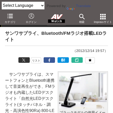
Powered by
Translate
ニュース
カテゴリ
ログイン
検索
Impressサイト
サンワサプライ、Bluetooth/FMラジオ搭載LEDラ
イト
（2012/12/14 19:57）
リスト
サンワサプライは、スマ
ートフォンとBluetooth連携
して音楽再生ができ、FMラ
ジオも内蔵したLEDデスク
ライト「自然光LEDデスク
ライト(タッチパネル・調
光・高演色性90Ra) 800-LE
ブラックモデルの使用イメー