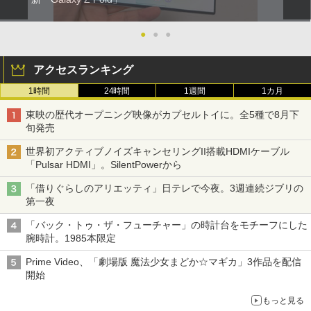
●
●
●
アクセスランキング
1時間
24時間
1週間
1カ月
東映の歴代オープニング映像がカプセルトイに。全5種で8月下
旬発売
世界初アクティブノイズキャンセリングII搭載HDMIケーブル
「Pulsar HDMI」。SilentPowerから
「借りぐらしのアリエッティ」日テレで今夜。3週連続ジブリの
第一夜
「バック・トゥ・ザ・フューチャー」の時計台をモチーフにした
腕時計。1985本限定
Prime Video、「劇場版 魔法少女まどか☆マギカ」3作品を配信
開始
もっと見る