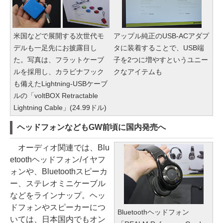
米国などで展開する次世代モ
アップル純正のUSB-ACアダプ
デルも一足先にお披露目し
タに装着することで、USB端
た。写真は、フラットケーブ
子を2つに増やすというユニー
ルを採用し、カラビナフック
クなアイテムも
も備えたLightning-USBケーブ
ルの「voltBOX Retractable
Lightning Cable」(24.99ドル)
ヘッドフォンなどもGW前頃に国内発売へ
オーディオ関連では、Blu
etoothヘッドフォン/イヤフ
ォンや、Bluetoothスピーカ
ー、ステレオミニケーブル
などをラインナップ。ヘッ
ドフォンやスピーカーにつ
Bluetoothヘッドフォン
いては、日本国内でもオン