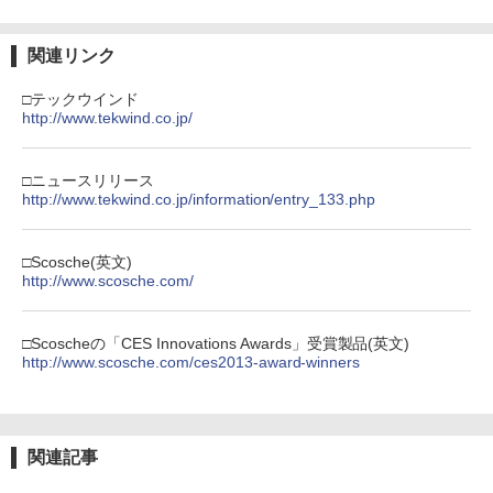
関連リンク
□テックウインド
http://www.tekwind.co.jp/
□ニュースリリース
http://www.tekwind.co.jp/information/entry_133.php
□Scosche(英文)
http://www.scosche.com/
□Scoscheの「CES Innovations Awards」受賞製品(英文)
http://www.scosche.com/ces2013-award-winners
関連記事