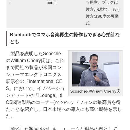
」
mini」
も用意。プラグは
片方がL型で、もう
片方は90度の可動
式
Bluetoothでスマホ音楽再生の操作もできる心拍計な
ども
製品を説明したScosche
のWilliam Cherry氏は、これ
まで同社の製品が米国コン
シューマエレクトロニクス
展示会の「International CE
S」において、イノベーショ
ScoscheのWilliam Cherry氏
ンアワードや「iLounge」(i
OS関連製品のコーナー)でのヘッドフォンの最高賞を得
たことを紹介し、日本市場への導入にも高い期待を示し
た。
前述した製品以外にも、ユニークな製品の例として、