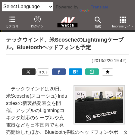
Powered by
Translate
ニュース
カテゴリ
ログイン
検索
Impressサイト
テックウインド、米ScoscheのLightningケーブ
ル。Bluetoothヘッドフォンも予定
（2013/2/20 19:42）
リスト
テックウインドは20日、
米Scosche(スコーシュ) Indu
striesの新製品発表会を開
催。アップルのLightningコ
ネクタ対応のケーブルや充
電器などを日本国内でも発
売開始したほか、Bluetooth搭載のヘッドフォンやポータ