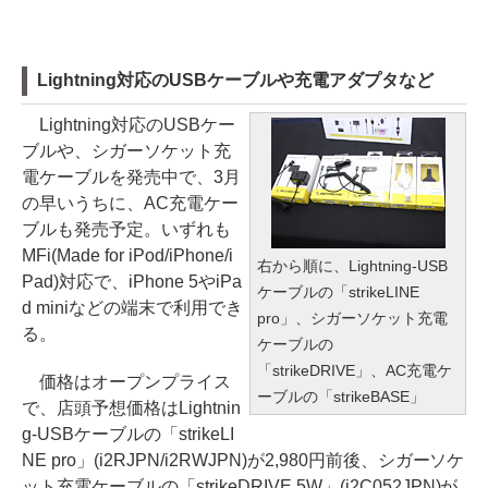
Lightning対応のUSBケーブルや充電アダプタなど
Lightning対応のUSBケー
ブルや、シガーソケット充
電ケーブルを発売中で、3月
の早いうちに、AC充電ケー
ブルも発売予定。いずれも
MFi(Made for iPod/iPhone/i
右から順に、Lightning-USB
Pad)対応で、iPhone 5やiPa
ケーブルの「strikeLINE
d miniなどの端末で利用でき
pro」、シガーソケット充電
る。
ケーブルの
「strikeDRIVE」、AC充電ケ
価格はオープンプライス
ーブルの「strikeBASE」
で、店頭予想価格はLightnin
g-USBケーブルの「strikeLI
NE pro」(i2RJPN/i2RWJPN)が2,980円前後、シガーソケ
ット充電ケーブルの「strikeDRIVE 5W」(i2C052JPN)が