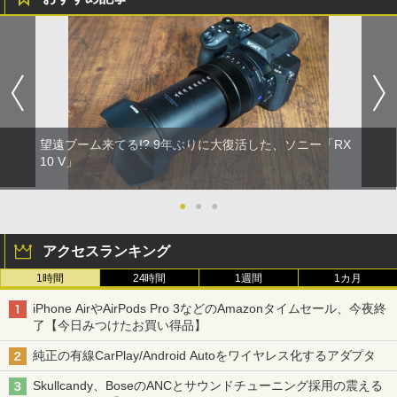
望遠ブーム来てる!? 9年ぶりに大復活した、ソニー「RX
10 V」
●
●
●
アクセスランキング
1時間
24時間
1週間
1カ月
iPhone AirやAirPods Pro 3などのAmazonタイムセール、今夜終
了【今日みつけたお買い得品】
純正の有線CarPlay/Android Autoをワイヤレス化するアダプタ
Skullcandy、BoseのANCとサウンドチューニング採用の震える