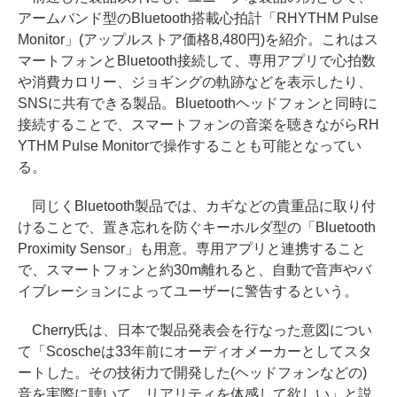
アームバンド型のBluetooth搭載心拍計「RHYTHM Pulse
Monitor」(アップルストア価格8,480円)を紹介。これはス
マートフォンとBluetooth接続して、専用アプリで心拍数
や消費カロリー、ジョギングの軌跡などを表示したり、
SNSに共有できる製品。Bluetoothヘッドフォンと同時に
接続することで、スマートフォンの音楽を聴きながらRH
YTHM Pulse Monitorで操作することも可能となってい
る。
同じくBluetooth製品では、カギなどの貴重品に取り付
けることで、置き忘れを防ぐキーホルダ型の「Bluetooth
Proximity Sensor」も用意。専用アプリと連携すること
で、スマートフォンと約30m離れると、自動で音声やバ
イブレーションによってユーザーに警告するという。
Cherry氏は、日本で製品発表会を行なった意図につい
て「Scoscheは33年前にオーディオメーカーとしてスタ
ートした。その技術力で開発した(ヘッドフォンなどの)
音を実際に聴いて、リアリティを体感して欲しい」と説