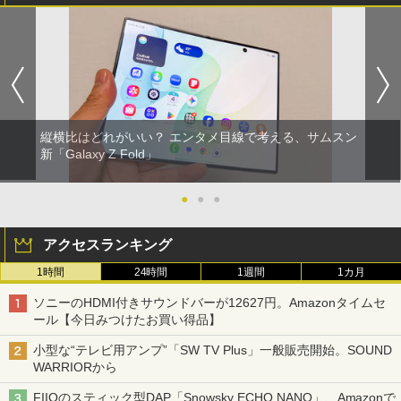
縦横比はどれがいい？ エンタメ目線で考える、サムスン
新「Galaxy Z Fold」
●
●
●
アクセスランキング
1時間
24時間
1週間
1カ月
ソニーのHDMI付きサウンドバーが12627円。Amazonタイムセ
ール【今日みつけたお買い得品】
小型な“テレビ用アンプ”「SW TV Plus」一般販売開始。SOUND
WARRIORから
FIIOのスティック型DAP「Snowsky ECHO NANO」、Amazonで