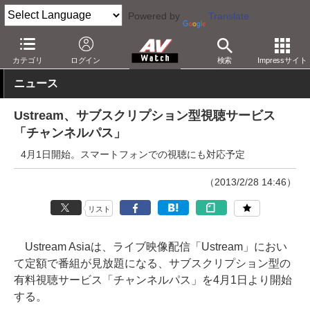
Powered by
Translate
AV Watch
コンテンツ・サービス
映像配信
カテゴリ
ログイン
検索
Impressサイト
ニュース
Ustream、サブスクリプション型視聴サービス
「チャンネルパス」
4月1日開始。スマートフォンでの視聴にも対応予定
（2013/2/28 14:46）
リスト
Ustream Asiaは、ライブ映像配信「Ustream」におい
て定額で番組が見放題になる、サブスクリプション型の
有料視聴サービス「チャンネルパス」を4月1日より開始
する。