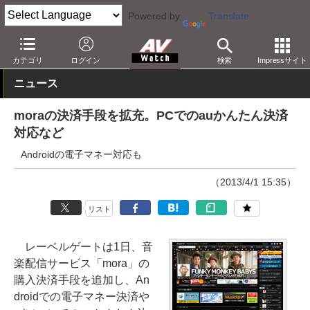
Powered by
Translate
AV Watch
コンテンツ・サービス
音楽配信
mora
カテゴリ
ログイン
検索
Impressサイト
ニュース
moraの決済手段を拡充。PCでのauかんたん決済
対応など
Androidの電子マネー対応も
（2013/4/1 15:35）
リスト
レーベルゲートは1日、音
楽配信サービス「mora」の
購入決済手段を追加し、An
droidでの電子マネー決済や