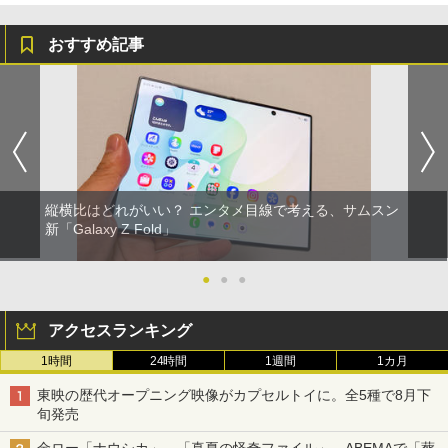
おすすめ記事
縦横比はどれがいい？ エンタメ目線で考える、サムスン
新「Galaxy Z Fold」
●
●
●
アクセスランキング
1時間
24時間
1週間
1カ月
東映の歴代オープニング映像がカプセルトイに。全5種で8月下
旬発売