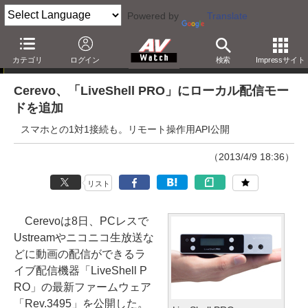
Powered by
Translate
ニュース
カテゴリ
ログイン
検索
Impressサイト
Cerevo、「LiveShell PRO」にローカル配信モー
ドを追加
スマホとの1対1接続も。リモート操作用API公開
（2013/4/9 18:36）
リスト
Cerevoは8日、PCレスで
Ustreamやニコニコ生放送な
どに動画の配信ができるラ
イブ配信機器「LiveShell P
RO」の最新ファームウェア
「Rev.3495」を公開した。