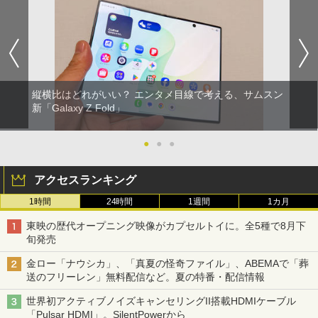
縦横比はどれがいい？ エンタメ目線で考える、サムスン
新「Galaxy Z Fold」
●
●
●
アクセスランキング
1時間
24時間
1週間
1カ月
東映の歴代オープニング映像がカプセルトイに。全5種で8月下
旬発売
金ロー「ナウシカ」、「真夏の怪奇ファイル」、ABEMAで「葬
送のフリーレン」無料配信など。夏の特番・配信情報
世界初アクティブノイズキャンセリングII搭載HDMIケーブル
「Pulsar HDMI」。SilentPowerから