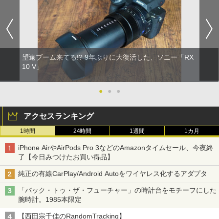
望遠ブーム来てる!? 9年ぶりに大復活した、ソニー「RX
10 V」
●
●
●
アクセスランキング
1時間
24時間
1週間
1カ月
iPhone AirやAirPods Pro 3などのAmazonタイムセール、今夜終
了【今日みつけたお買い得品】
純正の有線CarPlay/Android Autoをワイヤレス化するアダプタ
「バック・トゥ・ザ・フューチャー」の時計台をモチーフにした
腕時計。1985本限定
【西田宗千佳のRandomTracking】