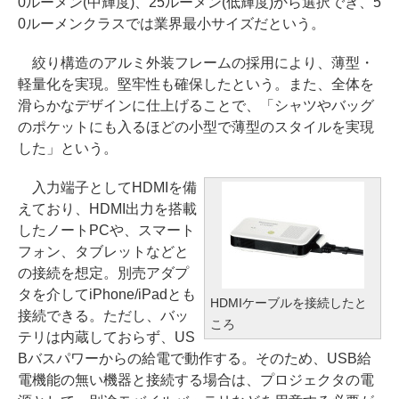
0ルーメン(中輝度)、25ルーメン(低輝度)から選択でき、5
0ルーメンクラスでは業界最小サイズだという。
絞り構造のアルミ外装フレームの採用により、薄型・
軽量化を実現。堅牢性も確保したという。また、全体を
滑らかなデザインに仕上げることで、「シャツやバッグ
のポケットにも入るほどの小型で薄型のスタイルを実現
した」という。
入力端子としてHDMIを備
えており、HDMI出力を搭載
したノートPCや、スマート
フォン、タブレットなどと
の接続を想定。別売アダプ
タを介してiPhone/iPadとも
HDMIケーブルを接続したと
接続できる。ただし、バッ
ころ
テリは内蔵しておらず、US
Bバスパワーからの給電で動作する。そのため、USB給
電機能の無い機器と接続する場合は、プロジェクタの電