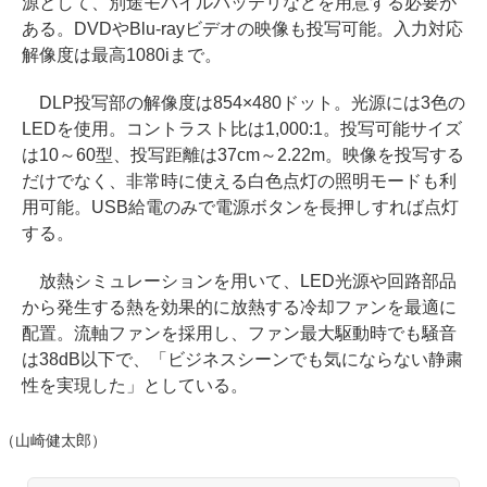
源として、別途モバイルバッテリなどを用意する必要が
ある。DVDやBlu-rayビデオの映像も投写可能。入力対応
解像度は最高1080iまで。
DLP投写部の解像度は854×480ドット。光源には3色の
LEDを使用。コントラスト比は1,000:1。投写可能サイズ
は10～60型、投写距離は37cm～2.22m。映像を投写する
だけでなく、非常時に使える白色点灯の照明モードも利
用可能。USB給電のみで電源ボタンを長押しすれば点灯
する。
放熱シミュレーションを用いて、LED光源や回路部品
から発生する熱を効果的に放熱する冷却ファンを最適に
配置。流軸ファンを採用し、ファン最大駆動時でも騒音
は38dB以下で、「ビジネスシーンでも気にならない静粛
性を実現した」としている。
（山崎健太郎）