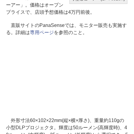
ーアー」。価格はオープン
プライスで、店頭予想価格は4万円前後。
直販サイトのPanaSenseでは、モニター販売も実施す
る。詳細は
専用ページ
を参照のこと。
外形寸法60×102×22mm(縦×横×厚さ)、重量約110gの
小型DLPプロジェクタ。輝度は50ルーメン(高輝度時)、4