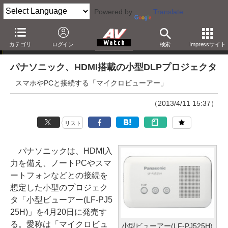
Powered by
Translate
ニュース
カテゴリ
ログイン
検索
Impressサイト
パナソニック、HDMI搭載の小型DLPプロジェクタ
スマホやPCと接続する「マイクロビューアー」
（2013/4/11 15:37）
リスト
パナソニックは、HDMI入
力を備え、ノートPCやスマ
ートフォンなどとの接続を
想定した小型のプロジェク
タ「小型ビューアー(LF-PJ5
25H)」を4月20日に発売す
る。愛称は「マイクロビュ
小型ビューアー(LF-PJ525H)