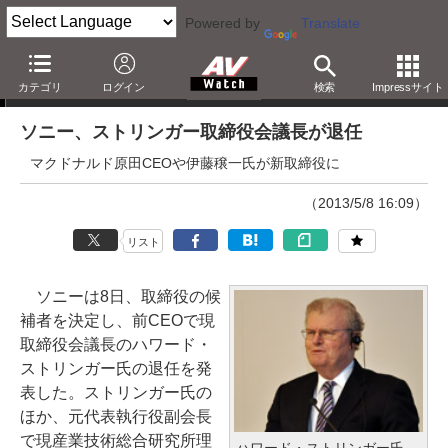
Powered by
Translate
ニュース
カテゴリ
ログイン
検索
Impressサイト
ソニー、ストリンガー取締役会議長が退任
マクドナルド原田CEOや伊藤穣一氏が新取締役に
（2013/5/8 16:09）
リスト
ソニーは8日、取締役の候
補者を決定し、前CEOで現
取締役会議長のハワード・
ストリンガー氏の退任を発
表した。ストリンガー氏の
ほか、元代表執行役副会長
で現産業技術総合研究所理
ハワード・ストリンガー氏