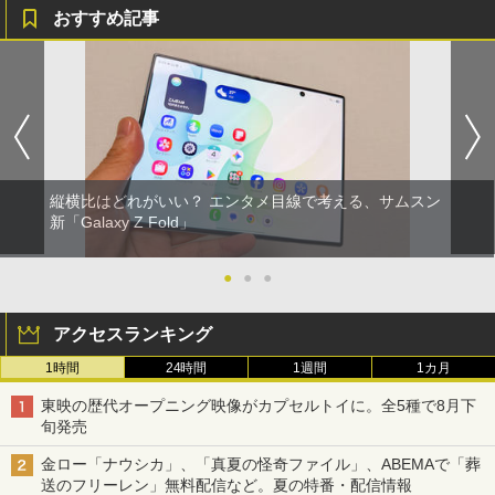
おすすめ記事
縦横比はどれがいい？ エンタメ目線で考える、サムスン
新「Galaxy Z Fold」
●
●
●
アクセスランキング
1時間
24時間
1週間
1カ月
東映の歴代オープニング映像がカプセルトイに。全5種で8月下
旬発売
金ロー「ナウシカ」、「真夏の怪奇ファイル」、ABEMAで「葬
送のフリーレン」無料配信など。夏の特番・配信情報