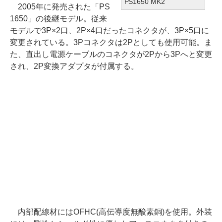
PS1650 MK2
2005年に発売された「PS
1650」の後継モデル。従来
モデルで3P×2口、2P×4口だったコネクタが、3P×5口に
変更されている。3Pコネクタは2Pとしても使用可能。ま
た、直出し電源ケーブルのコネクタが2Pから3Pへと変更
され、2P変換アダプタが付属する。
内部配線材にはOFHC(高伝導度無酸素銅)を使用。外装