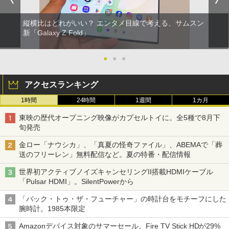
縦横比はどれがいい？ エンタメ目線で考える、サムスン
新「Galaxy Z Fold」
●
●
●
アクセスランキング
1時間
24時間
1週間
1カ月
東映の歴代オープニング映像がカプセルトイに。全5種で8月下
旬発売
金ロー「ナウシカ」、「真夏の怪奇ファイル」、ABEMAで「葬
送のフリーレン」無料配信など。夏の特番・配信情報
世界初アクティブノイズキャンセリングII搭載HDMIケーブル
「Pulsar HDMI」。SilentPowerから
「バック・トゥ・ザ・フューチャー」の時計台をモチーフにした
腕時計。1985本限定
Amazonデバイス対象のサマーセール。Fire TV Stick HDが29%