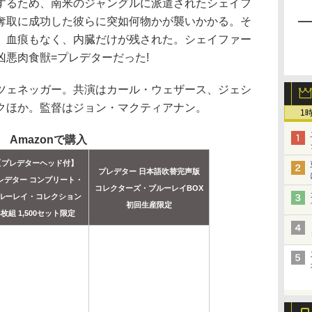
るため、南米のジャングルに派遣されたシェイフ
奪取に成功した彼らに突如何物かが襲いかかる。そ
、血痕もなく、内臓だけが残された。シェイファー
悪肉食獣=プレデターだった!
ェネッガー。共演はカール・ウェザース、ジェシ
クほか。監督はジョン・マクティアナン。
1
Amazonで購入
【プレデターヘッド付】
プレデター 日本語吹替完声版
レデター コンプリート・
コレクターズ・ブルーレイBOX
ルーレイ・コレクション
初回生産限定
4枚組 1,500セット限定