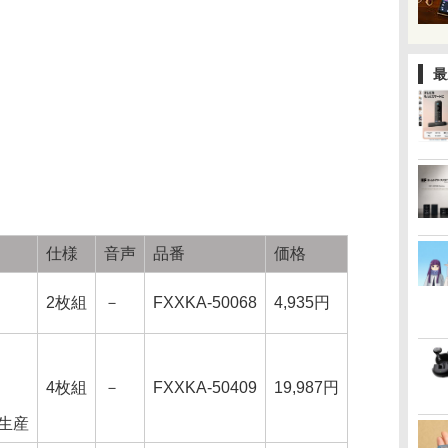
最
仕様
音声
品番
価格
2枚組
－
FXXKA-50068
4,935円
4枚組
－
FXXKA-50409
19,987円
定生産