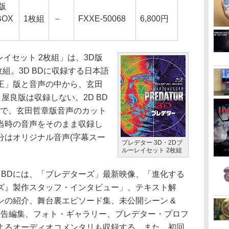
版
OX
1枚組
－
FXXE-50068
6,800円
イセット 2枚組」は、3D版
枚組。3D BDに収録する日本語
王」版と音声の中から、玄田
屋良版は収録しない。2D BD
じで、玄田哲章版音声のカット
当時の音声をそのまま収録し
分はオリジナル音声(字幕スー
プレデター 3D・2Dブ
ルーレイセット 2枚組
D BDには、「プレデターズ」最新映像、「進化する
ズ』製作スタッフ・インタビュー」、テキスト解
ンの紹介、舞台裏エピソード集、未公開シーン &
予告編集、フォト・ギャラリー、プレデター・プロフ
よるオーディオコメンタリも収録する。また、初回