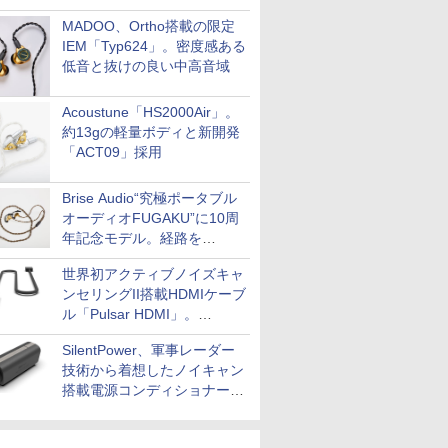
MADOO、Ortho搭載の限定
IEM「Typ624」。密度感ある
低音と抜けの良い中高音域
Acoustune「HS2000Air」。
約13gの軽量ボディと新開発
「ACT09」採用
Brise Audio“究極ポータブル
オーディオFUGAKU”に10周
年記念モデル。経路を
NISHIKIで統一。400万円
世界初アクティブノイズキャ
ンセリングII搭載HDMIケーブ
ル「Pulsar HDMI」。
SilentPowerから
SilentPower、軍事レーダー
技術から着想したノイキャン
搭載電源コンディショナー
「AC iPurifier2」