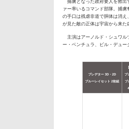
捕虜となった政府要人を救出す
ァー率いるコマンド部隊。捕虜
の手口は残虐非道で胴体は消え
が見た敵の正体は宇宙から来た凶
主演はアーノルド・シュワルツ
ー・ベンチュラ、ビル・デュー
プレデター 3D・2D
プ
ブルーレイセット 2枚組
ブ