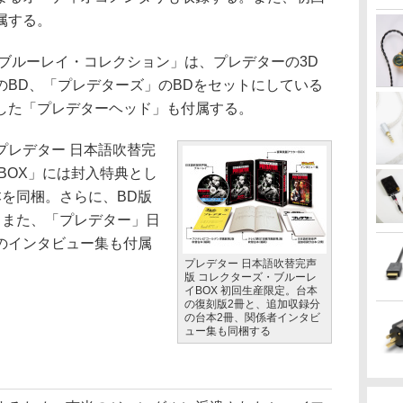
属する。
ブルーレイ・コレクション」は、プレデターの3D
」のBD、「プレデターズ」のBDをセットにしている
した「プレデターヘッド」も付属する。
レデター 日本語吹替完
BOX」には封入特典とし
を同梱。さらに、BD版
。また、「プレデター」日
のインタビュー集も付属
プレデター 日本語吹替完声
版 コレクターズ・ブルーレ
イBOX 初回生産限定。台本
の復刻版2冊と、追加収録分
の台本2冊、関係者インタビ
ュー集も同梱する