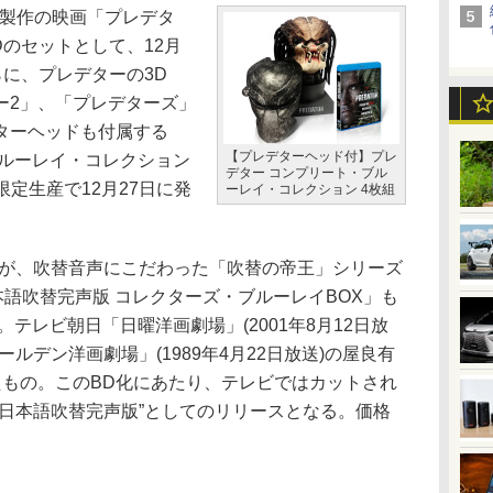
年製作の映画「プレデタ
D BDのセットとして、12月
さらに、プレデターの3D
ター2」、「プレデターズ」
デターヘッドも付属する
【プレデターヘッド付】プレ
ブルーレイ・コレクション
デター コンプリート・ブル
限定生産で12月27日に発
ーレイ・コレクション 4枚組
が、吹替音声にこだわった「吹替の帝王」シリーズ
本語吹替完声版 コレクターズ・ブルーレイBOX」も
。テレビ朝日「日曜洋画劇場」(2001年8月12日放
ルデン洋画劇場」(1989年4月22日放送)の屋良有
たもの。このBD化にあたり、テレビではカットされ
“日本語吹替完声版”としてのリリースとなる。価格