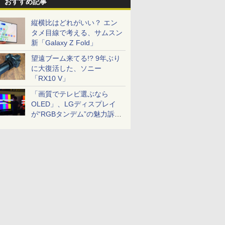
おすすめ記事
縦横比はどれがいい？ エン
タメ目線で考える、サムスン
新「Galaxy Z Fold」
望遠ブーム来てる!? 9年ぶり
に大復活した、ソニー
「RX10 V」
「画質でテレビ選ぶなら
OLED」、LGディスプレイ
が“RGBタンデム”の魅力訴
求。液晶とのガチ比較も