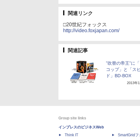
関連リンク
□20世紀フォックス
http://video.foxjapan.com/
関連記事
”吹替の帝王”に
コップ」と「ス
ド」BD-BOX
2013年
Group site links
インプレスのビジネスWeb
Think IT
SmartGri