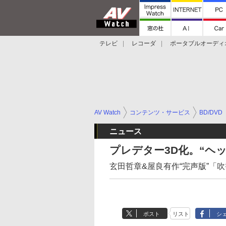
テレビ
レコーダ
ポータブルオーディ
スマートスピーカー
デジカメ
プロジ
AV Watch
コンテンツ・サービス
BD/DVD
ニュース
プレデター3D化。“ヘッド
玄田哲章&屋良有作“完声版”「
ポスト
リスト
シ