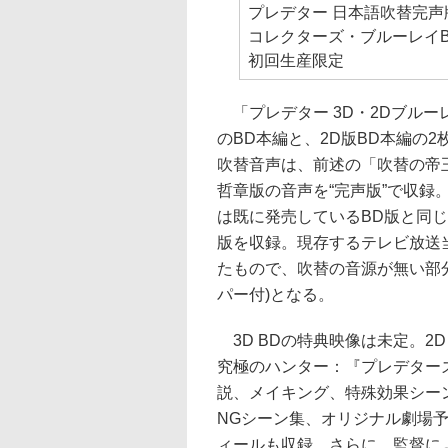
プレデター 日本語吹替完声
コレクターズ・ブルーレイB
初回生産限定
「プレデター 3D・2Dブルーレ
のBD本編と、2D版BD本編の2
吹替音声は、前述の「吹替の帝
哲章版の音声を“完声版”で収録。
は既に発売しているBD版と同
版を収録。現存するテレビ放送
たもので、吹替の音源が無い部
パー付)となる。
3D BDの特典映像は未定。2
究極のハンター：『プレデター
説、メイキング、特殊効果シー
NGシーン集、オリジナル劇場
ィールも収録。さらに、監督に