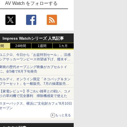
AV Watch をフォローする
Impress Watchシリーズ 人気記事
時間
24時間
1週間
1カ月
ユニクロ、今日から「お盆特別セール」。涼感
シアサッカーワンピース待望値下げ、撥水ギア
ショーツは1990円に
東映の歴代オープニング映像がカプセルトイ
に。全5種で8月下旬発売
カルディ、オンライン限定「ネコバッグ＆タン
ブラーセット」を一般販売。7月の抽選販売の
当選無効分
【家電レビュー】手ごわい雑草との戦い、コメ
リの草刈機で完全勝利 掃除機感覚で使えた
スターバックス、横浜に“文化財カフェ”8月10日
オープン
もっと見る