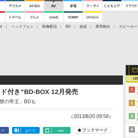
オ
ヘッドフォン
映像配信
BD
放送
業界動向
スピーカー
ェクタ
PS4
BDプレーヤー
映像配信
BD
1
付き”BD-BOX 12月発売
吹替の帝王」BDも
（2013/8/20 09:58）
ブックマーク
ェア
はてブ
note