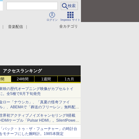
ログイン
Impress サイト
全カテゴリ
音楽配信
アクセスランキング
時間
24時間
1週間
1カ月
東映の歴代オープニング映像がカプセルトイ
に。全5種で8月下旬発売
金ロー「ナウシカ」、「真夏の怪奇ファイ
ル」、ABEMAで「葬送のフリーレン」無料配信
など。夏の特番・配信情報
世界初アクティブノイズキャンセリングII搭載
HDMIケーブル「Pulsar HDMI」。SilentPower
から
「バック・トゥ・ザ・フューチャー」の時計台
をモチーフにした腕時計。1985本限定