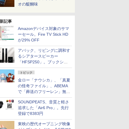
オの醍醐味
新記事
Amazonデバイス対象のサマ
ーセール。Fire TV Stick HD
が29% OFF
アバック、リビングに調和す
るシアタースピーカー
「HFSP250」。ブックシェ
ルフはペア3万円以下
トピック
金ロー「ナウシカ」、「真夏
の怪奇ファイル」、ABEMA
で「葬送のフリーレン」無料
配信など。夏の特番・配信情
SOUNDPEATS、音質と軽さ
報
追求した「Air6 Pro」。先行
登録で8383円
東映の歴代オープニング映像