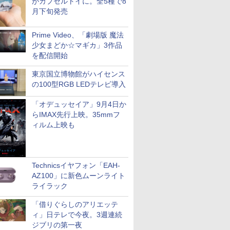
がカプセルトイに。全5種で8
月下旬発売
Prime Video、「劇場版 魔法
少女まどか☆マギカ」3作品
を配信開始
東京国立博物館がハイセンス
の100型RGB LEDテレビ導入
「オデュッセイア」9月4日か
らIMAX先行上映。35mmフ
ィルム上映も
Technicsイヤフォン「EAH-
AZ100」に新色ムーンライト
ライラック
「借りぐらしのアリエッテ
ィ」日テレで今夜。3週連続
ジブリの第一夜