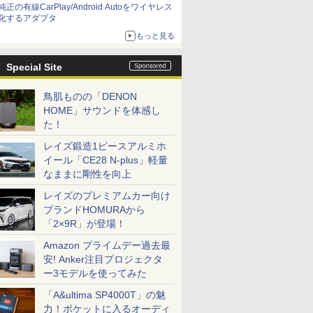
純正の有線CarPlay/Android Autoをワイヤレス
化するアダプタ
もっと見る
Special Site
鳥肌ものの「DENON
HOME」サウンドを体感し
た！
レイズ鍛造1ピースアルミホ
イール「CE28 N-plus」軽量
なままに剛性を向上
レイズのプレミアムカー向け
ブランドHOMURAから
「2×9R」が登場！
Amazon プライムデー過去最
安! Anker注目プロジェクタ
ー3モデルを使ってみた
「A&ultima SP4000T」の魅
力！ポケットに入るオーディ