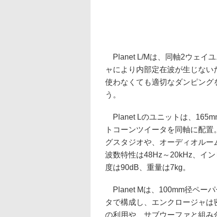
Planet L/Mは、同軸2ウ
ャにより内部定在波が生じない
使わなくても適切なダンピング
う。
Planet Lのユニットは、1
トコーンツイータを同軸に配置
グスタジオや、オーディオルー
波数特性は48Hz～20kHz、
度は90dB、重量は7kg。
Planet Mは、100mm径
タで構成し、エンクロージャは
の利用や、サブウーファと組み