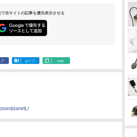
 検索で当サイトの記事を優先表示させる
ェア
はてブ
note
ipson/planetL/