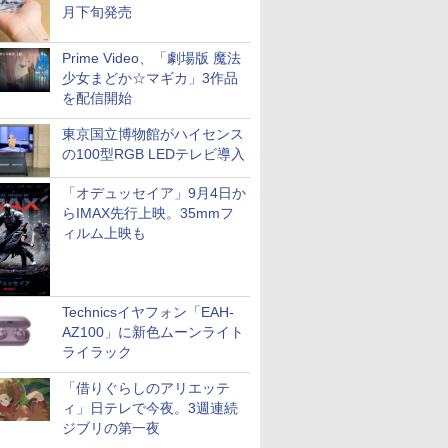
月下旬発売
Prime Video、「劇場版 魔法
少女まどか☆マギカ」3作品
を配信開始
東京国立博物館がハイセンス
の100型RGB LEDテレビ導入
「オデュッセイア」9月4日か
らIMAX先行上映。35mmフ
ィルム上映も
Technicsイヤフォン「EAH-
AZ100」に新色ムーンライト
ライラック
「借りぐらしのアリエッテ
ィ」日テレで今夜。3週連続
ジブリの第一夜