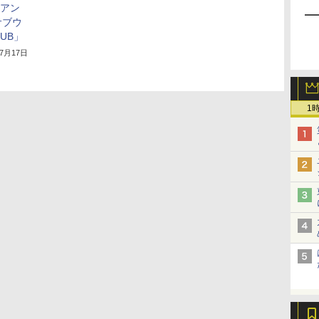
 Dアン
サブウ
SUB」
年7月17日
1