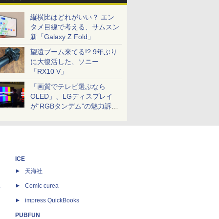
縦横比はどれがいい？ エン
タメ目線で考える、サムスン
新「Galaxy Z Fold」
望遠ブーム来てる!? 9年ぶり
に大復活した、ソニー
「RX10 V」
「画質でテレビ選ぶなら
OLED」、LGディスプレイ
が“RGBタンデム”の魅力訴
求。液晶とのガチ比較も
ICE
天海社
ス
Comic curea
impress QuickBooks
PUBFUN