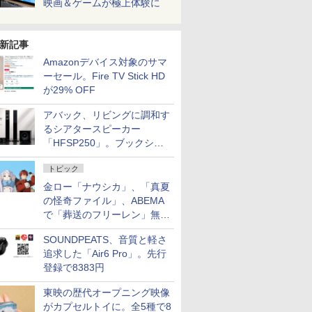
映画＆ゲームが極上体験に
新記事
Amazonデバイス対象のサマ
ーセール。Fire TV Stick HD
が29% OFF
アバック、リビングに調和す
るシアタースピーカー
「HFSP250」。ブックシェ
ルフはペア3万円以下
トピック
金ロー「ナウシカ」、「真夏
の怪奇ファイル」、ABEMA
で「葬送のフリーレン」無料
配信など。夏の特番・配信情
SOUNDPEATS、音質と軽さ
報
追求した「Air6 Pro」。先行
登録で8383円
東映の歴代オープニング映像
がカプセルトイに。全5種で8