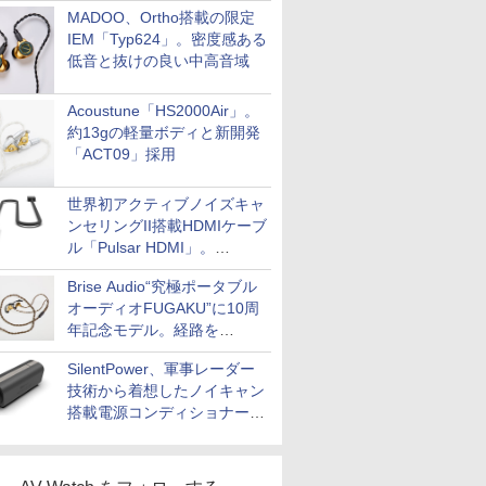
MADOO、Ortho搭載の限定
IEM「Typ624」。密度感ある
低音と抜けの良い中高音域
Acoustune「HS2000Air」。
約13gの軽量ボディと新開発
「ACT09」採用
世界初アクティブノイズキャ
ンセリングII搭載HDMIケーブ
ル「Pulsar HDMI」。
SilentPowerから
Brise Audio“究極ポータブル
オーディオFUGAKU”に10周
年記念モデル。経路を
NISHIKIで統一。400万円
SilentPower、軍事レーダー
技術から着想したノイキャン
搭載電源コンディショナー
「AC iPurifier2」