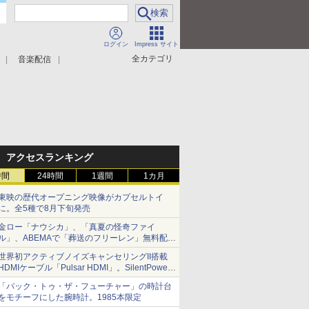
ログイン
Impress サイト
全カテゴリ
音楽配信
アクセスランキング
時間
24時間
1週間
1カ月
東映の歴代オープニング映像がカプセルトイ
に。全5種で8月下旬発売
金ロー「ナウシカ」、「真夏の怪奇ファイ
ル」、ABEMAで「葬送のフリーレン」無料配信
など。夏の特番・配信情報
世界初アクティブノイズキャンセリングII搭載
HDMIケーブル「Pulsar HDMI」。SilentPower
から
「バック・トゥ・ザ・フューチャー」の時計台
をモチーフにした腕時計。1985本限定