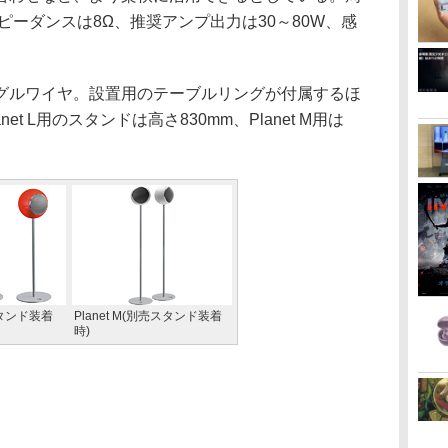
インピーダンスは8Ω、推奨アンプ出力は30～80W、感
ルワイヤ。設置用のテーブルリングが付属するほ
t L用のスタンドは高さ830mm、Planet M用は
売スタンド装着
Planet M(別売スタンド装着
時)