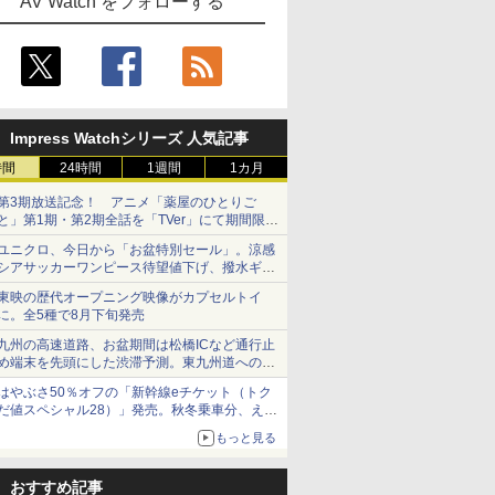
AV Watch をフォローする
Impress Watchシリーズ 人気記事
時間
24時間
1週間
1カ月
第3期放送記念！ アニメ「薬屋のひとりご
と」第1期・第2期全話を「TVer」にて期間限定
で順次無料配信開始
ユニクロ、今日から「お盆特別セール」。涼感
シアサッカーワンピース待望値下げ、撥水ギア
ショーツは1990円に
東映の歴代オープニング映像がカプセルトイ
に。全5種で8月下旬発売
九州の高速道路、お盆期間は松橋ICなど通行止
め端末を先頭にした渋滞予測。東九州道への迂
回は料金調整を実施
はやぶさ50％オフの「新幹線eチケット（トク
だ値スペシャル28）」発売。秋冬乗車分、えき
ねっと限定
もっと見る
おすすめ記事