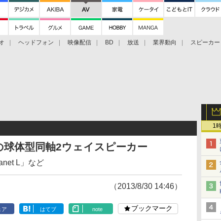
オ
ヘッドフォン
映像配信
BD
放送
業界動向
スピーカー
ェクタ
PS4
BDプレーヤー
映像配信
BD
1
psonの球体型同軸2ウェイスピーカー
net L」など
（2013/8/30 14:46）
ブックマーク
ェア
はてブ
note