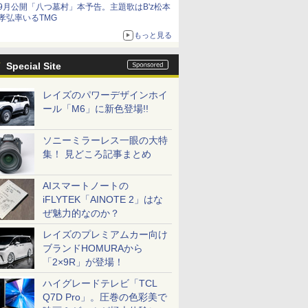
9月公開「八つ墓村」本予告。主題歌はB'z松本
孝弘率いるTMG
もっと見る
Special Site
レイズのパワーデザインホイ
ール「M6」に新色登場!!
ソニーミラーレス一眼の大特
集！ 見どころ記事まとめ
AIスマートノートの
iFLYTEK「AINOTE 2」はな
ぜ魅力的なのか？
レイズのプレミアムカー向け
ブランドHOMURAから
「2×9R」が登場！
ハイグレードテレビ「TCL
Q7D Pro」。圧巻の色彩美で