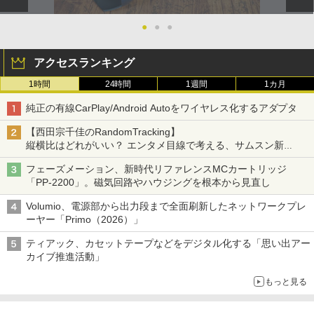
●
●
●
アクセスランキング
1時間
24時間
1週間
1カ月
純正の有線CarPlay/Android Autoをワイヤレス化するアダプタ
【西田宗千佳のRandomTracking】
縦横比はどれがいい？ エンタメ目線で考える、サムスン新
「Galaxy Z Fold」
フェーズメーション、新時代リファレンスMCカートリッジ
「PP-2200」。磁気回路やハウジングを根本から見直し
Volumio、電源部から出力段まで全面刷新したネットワークプレ
ーヤー「Primo（2026）」
ティアック、カセットテープなどをデジタル化する「思い出アー
カイブ推進活動」
もっと見る