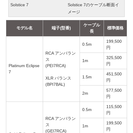
Solstice 7
Solstice 7のケーブル断面イ
メージ
ケーブル
モデル名
端子(型番)
標準価格
長
199,500
0.5m
円
RCA アンバラン
325,500
ス
1m
円
Platinum Eclipse
(PEI7RCA)
7
451,500
1.5m
XLR バランス
円
(BPI7BAL)
577,500
2m
円
115,500
0.5m
円
RCA アンバラン
199,500
ス
1m
円
(GEI7RCA)