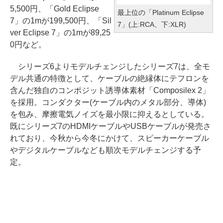
5,500円、「Gold Eclipse
最上位の「Platinum Eclipse
7」の1mが199,500円、「Sil
7」(上:RCA、下:XLR)
ver Eclipse 7」の1mが89,25
0円など。
シリーズ6よりモデルチェンジしたシリーズ7は、全モ
デル共通の特徴として、ケーブルの絶縁体にテフロンを
含んだ独自のコンポジット誘導体素材「Composilex 2」
を採用。コンダクター(ケーブル内のメタル部分、導体)
を包み、摩擦電気ノイズを最小限に抑えるとしている。
既にシリーズ7のHDMIケーブルやUSBケーブルが発売さ
れており、今秋から今冬にかけて、スピーカーケーブル
やデジタルケーブルなども順次モデルチェンジする予
定。