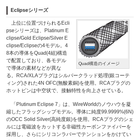
Eclipseシリーズ
上位に位置づけられるEcli
pseシリーズは、Platinum E
clipse/Gold Eclipse/Silver E
clipse/Eclipseの4モデル。4
8本の導体をQuad(4組)構造
で配置しており、各モデル
Quad構造のイメージ
で導体の素材などが異な
る。RCA/XLAプラグはシルバークラッド処理(銀コーテ
ィング)された4N OFC(無酸素銅)を使用。RCAプラグの
ホットピンは中空状で、接触特性を向上させている。
「Plutinum Eclipse 7」は、WireWorldのノウハウを凝
縮したフラッグシップモデル。導体に純度99.9999%(6N)
のOCC Solid Silver(高純度銀)を使用。RCAプラグのシェ
ルには電磁波をカットする非磁性カーボンファイバーを
採用し、さらにシリコンラバーでテンションをかけてい