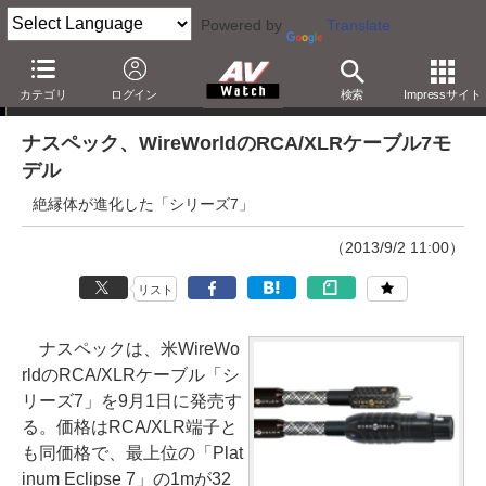
Powered by
Translate
ニュース
カテゴリ
ログイン
検索
Impressサイト
ナスペック、WireWorldのRCA/XLRケーブル7モ
デル
絶縁体が進化した「シリーズ7」
（2013/9/2 11:00）
リスト
ナスペックは、米WireWo
rldのRCA/XLRケーブル「シ
リーズ7」を9月1日に発売す
る。価格はRCA/XLR端子と
も同価格で、最上位の「Plat
inum Eclipse 7」の1mが32