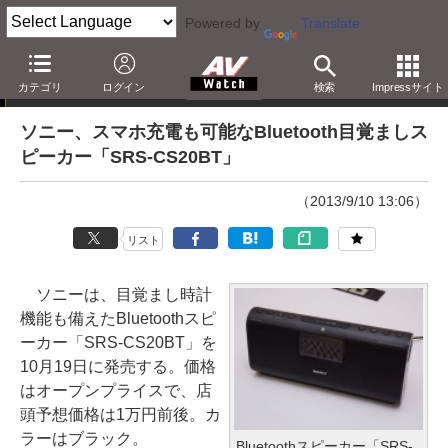
Powered by
Translate
ニュース
カテゴリ
ログイン
検索
Impressサイト
ソニー、スマホ充電も可能なBluetooth目覚ましス
ピーカー「SRS-CS20BT」
（2013/9/10 13:06）
リスト
ソニーは、目覚まし時計
機能も備えたBluetoothスピ
ーカー「SRS-CS20BT」を
10月19日に発売する。価格
はオープンプライスで、店
頭予想価格は1万円前後。カ
ラーはブラック。
Bluetoothスピーカー「SRS-