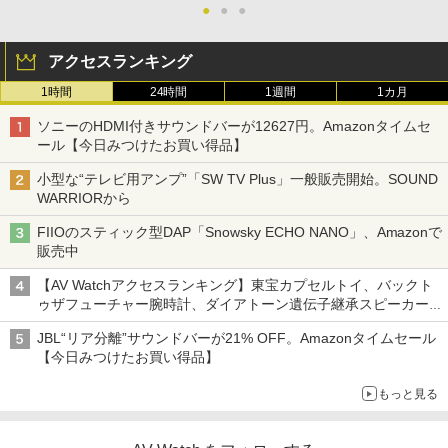
●
●
●
アクセスランキング
1時間
24時間
1週間
1カ月
ソニーのHDMI付きサウンドバーが12627円。Amazonタイムセ
ール【今日みつけたお買い得品】
小型な“テレビ用アンプ”「SW TV Plus」一般販売開始。SOUND
WARRIORから
FIIOのスティック型DAP「Snowsky ECHO NANO」、Amazonで
販売中
【AV Watchアクセスランキング】東宝カプセルトイ、バックト
ゥザフューチャー腕時計、ダイアトーン遺伝子継承スピーカー
('26年8月3日～9日)
JBL“リア分離”サウンドバーが21% OFF。Amazonタイムセール
【今日みつけたお買い得品】
もっと見る