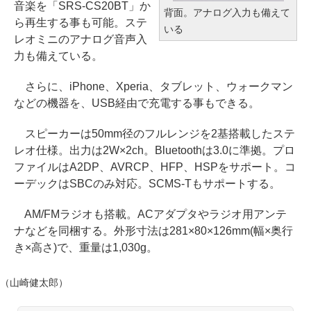
音楽を「SRS-CS20BT」か
背面。アナログ入力も備えて
ら再生する事も可能。ステ
いる
レオミニのアナログ音声入
力も備えている。
さらに、iPhone、Xperia、タブレット、ウォークマン
などの機器を、USB経由で充電する事もできる。
スピーカーは50mm径のフルレンジを2基搭載したステ
レオ仕様。出力は2W×2ch。Bluetoothは3.0に準拠。プロ
ファイルはA2DP、AVRCP、HFP、HSPをサポート。コ
ーデックはSBCのみ対応。SCMS-Tもサポートする。
AM/FMラジオも搭載。ACアダプタやラジオ用アンテ
ナなどを同梱する。外形寸法は281×80×126mm(幅×奥行
き×高さ)で、重量は1,030g。
（山崎健太郎）