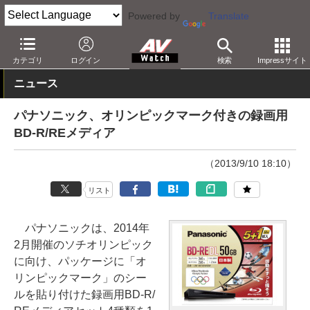
Powered by
Translate
AV Watch
製品
記録メディア
BD
カテゴリ
ログイン
検索
Impressサイト
ニュース
パナソニック、オリンピックマーク付きの録画用
BD-R/REメディア
（2013/9/10 18:10）
リスト
パナソニックは、2014年
2月開催のソチオリンピック
に向け、パッケージに「オ
リンピックマーク」のシー
ルを貼り付けた録画用BD-R/