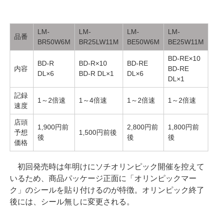
LM-
LM-
LM-
LM-
品番
BR50W6M
BR25LW11M
BE50W6M
BE25W11M
BD-RE×10
BD-R
BD-R×10
BD-RE
内容
BD-RE
DL×6
BD-R DL×1
DL×6
DL×1
記録
1～2倍速
1～4倍速
1～2倍速
1～2倍速
速度
店頭
1,900円前
2,800円前
1,800円前
予想
1,500円前後
後
後
後
価格
初回発売時は年明けにソチオリンピック開催を控えて
いるため、商品パッケージ正面に「オリンピックマー
ク」のシールを貼り付けるのが特徴。オリンピック終了
後には、シール無しに変更される。