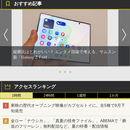
おすすめ記事
縦横比はどれがいい？ エンタメ目線で考える、サムスン
新「Galaxy Z Fold」
●
●
●
アクセスランキング
1時間
24時間
1週間
1カ月
東映の歴代オープニング映像がカプセルトイに。全5種で8月下
旬発売
金ロー「ナウシカ」、「真夏の怪奇ファイル」、ABEMAで「葬
送のフリーレン」無料配信など。夏の特番・配信情報