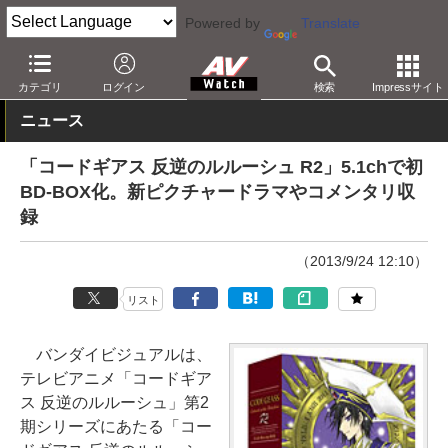
Powered by
Translate
AV Watch
コンテンツ・サービス
BD/DVD
カテゴリ
ログイン
検索
Impressサイト
ニュース
「コードギアス 反逆のルルーシュ R2」5.1chで初
BD-BOX化。新ピクチャードラマやコメンタリ収
録
（2013/9/24 12:10）
リスト
バンダイビジュアルは、
テレビアニメ「コードギア
ス 反逆のルルーシュ」第2
期シリーズにあたる「コー