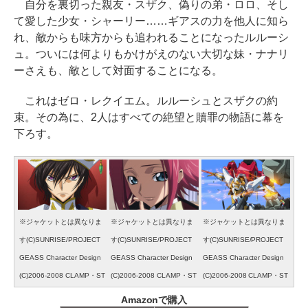
自分を裏切った親友・スザク、偽りの弟・ロロ、そし
て愛した少女・シャーリー……ギアスの力を他人に知ら
れ、敵からも味方からも追われることになったルルーシ
ュ。ついには何よりもかけがえのない大切な妹・ナナリ
ーさえも、敵として対面することになる。
これはゼロ・レクイエム。ルルーシュとスザクの約
束。その為に、2人はすべての絶望と贖罪の物語に幕を
下ろす。
※ジャケットとは異なりま
※ジャケットとは異なりま
※ジャケットとは異なりま
す(C)SUNRISE/PROJECT
す(C)SUNRISE/PROJECT
す(C)SUNRISE/PROJECT
GEASS Character Design
GEASS Character Design
GEASS Character Design
(C)2006-2008 CLAMP・ST
(C)2006-2008 CLAMP・ST
(C)2006-2008 CLAMP・ST
Amazonで購入