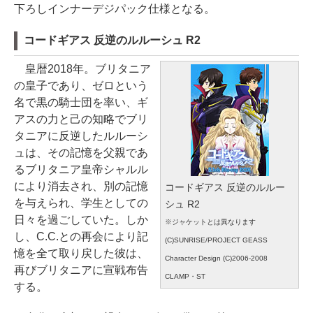
下ろしインナーデジパック仕様となる。
コードギアス 反逆のルルーシュ R2
皇暦2018年。ブリタニア
の皇子であり、ゼロという
名で黒の騎士団を率い、ギ
アスの力と己の知略でブリ
タニアに反逆したルルーシ
ュは、その記憶を父親であ
るブリタニア皇帝シャルル
により消去され、別の記憶
コードギアス 反逆のルルー
を与えられ、学生としての
シュ R2
日々を過ごしていた。しか
※ジャケットとは異なります
し、C.C.との再会により記
(C)SUNRISE/PROJECT GEASS
憶を全て取り戻した彼は、
Character Design (C)2006-2008
再びブリタニアに宣戦布告
CLAMP・ST
する。