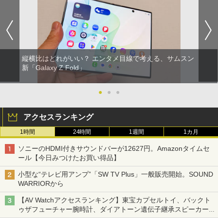
縦横比はどれがいい？ エンタメ目線で考える、サムスン
新「Galaxy Z Fold」
●
●
●
アクセスランキング
1時間
24時間
1週間
1カ月
ソニーのHDMI付きサウンドバーが12627円。Amazonタイムセ
ール【今日みつけたお買い得品】
小型な“テレビ用アンプ”「SW TV Plus」一般販売開始。SOUND
WARRIORから
【AV Watchアクセスランキング】東宝カプセルトイ、バックト
ゥザフューチャー腕時計、ダイアトーン遺伝子継承スピーカー