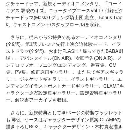
クチャードラマ、新規オーディオコメンタリ、「コード
ギアス 双貌のオズ」ニュータイプエースVol.17 付録ピク
チャードラマ(Mask:0 グリンダ騎士団 創立、Bonus Trac
k、キャストコメント/スタッフロール)を収録。
さらに、従来からの特典であるオーディオコメンタリ
(全9話)、第1話プレミア先行上映会追体験モード、イラ
ストドラマ(全9話)、おまけFLASH「帰ってきたBABA劇
場」、アバンタイトル(ON AIR)、次回予告(ON AIR)、ノ
ンテロップオープニング/エンディング、番宣集、CM
集、PV集、修正原画ギャラリー、また見てギアスギャラ
リー、ジャケットギャラリー、イラストギャラリー、エ
ンディングイラストポストカードギャラリー、CLAMPキ
ャラクター原案設定集ギャラリー、設定資料集ギャラリ
ー、解説書アーカイブも収録。
さらに、新規特典として40ページの特製ブックレット
も同梱。ケースはキャラクターデザイン原案 CLAMPの
描き下ろしBOX、キャラクターデザイン・木村貴宏描き