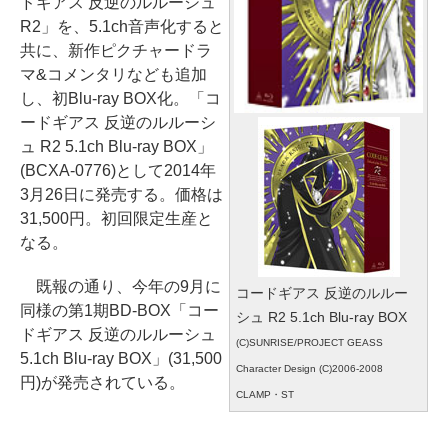
ドギアス 反逆のルルーシュ
R2」を、5.1ch音声化すると
共に、新作ピクチャードラ
マ&コメンタリなども追加
し、初Blu-ray BOX化。「コ
ードギアス 反逆のルルーシ
ュ R2 5.1ch Blu-ray BOX」
(BCXA-0776)として2014年
3月26日に発売する。価格は
31,500円。初回限定生産と
なる。
既報の通り、今年の9月に
コードギアス 反逆のルルー
同様の第1期BD-BOX「コー
シュ R2 5.1ch Blu-ray BOX
ドギアス 反逆のルルーシュ
(C)SUNRISE/PROJECT GEASS
5.1ch Blu-ray BOX」(31,500
Character Design (C)2006-2008
円)が発売されている。
CLAMP・ST