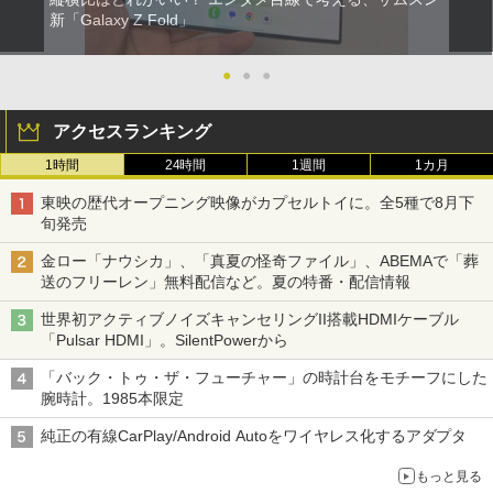
新「Galaxy Z Fold」
●
●
●
アクセスランキング
1時間
24時間
1週間
1カ月
東映の歴代オープニング映像がカプセルトイに。全5種で8月下
旬発売
金ロー「ナウシカ」、「真夏の怪奇ファイル」、ABEMAで「葬
送のフリーレン」無料配信など。夏の特番・配信情報
世界初アクティブノイズキャンセリングII搭載HDMIケーブル
「Pulsar HDMI」。SilentPowerから
「バック・トゥ・ザ・フューチャー」の時計台をモチーフにした
腕時計。1985本限定
純正の有線CarPlay/Android Autoをワイヤレス化するアダプタ
もっと見る