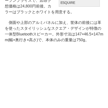
ープンプライスで、店頭予
ESQUIRE
想価格は24,800円前後。カ
ラーはブラックとホワイトを用意する。
側面や上部のアルミパネルに加え、筐体の前後には革
を使ったスタイリッシュなスクエア・デザインが特徴の
一体型Bluetoothスピーカー。外形寸法は147×46.5×147m
m(幅×奥行き×高さ)で、本体のみの重量は750g。