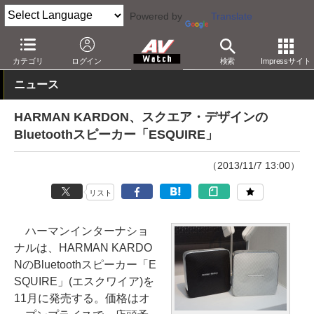
Powered by
Translate
AV Watch
製品
Bluetoothスピーカー
カテゴリ
ログイン
検索
Impressサイト
ニュース
HARMAN KARDON、スクエア・デザインの
Bluetoothスピーカー「ESQUIRE」
（2013/11/7 13:00）
リスト
ハーマンインターナショ
ナルは、HARMAN KARDO
NのBluetoothスピーカー「E
SQUIRE」(エスクワイア)を
11月に発売する。価格はオ