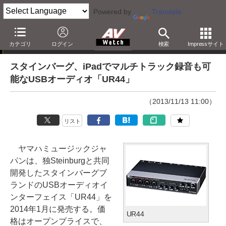
Powered by
Translate
ニュース
カテゴリ
ログイン
検索
Impressサイト
スタインバーグ、iPadでマルチトラック録音も可
能なUSBオーディオ「UR44」
（2013/11/13 11:00）
リスト
ヤマハミュージックジャ
パンは、独Steinburgと共同
開発したスタインバーグブ
ランドのUSBオーディオイ
ンターフェイス「UR44」を
2014年1月に発売する。価
UR44
格はオープンプライスで、