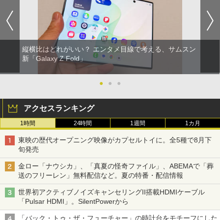
縦横比はどれがいい？ エンタメ目線で考える、サムスン
新「Galaxy Z Fold」
●
●
●
アクセスランキング
1時間
24時間
1週間
1カ月
東映の歴代オープニング映像がカプセルトイに。全5種で8月下
旬発売
金ロー「ナウシカ」、「真夏の怪奇ファイル」、ABEMAで「葬
送のフリーレン」無料配信など。夏の特番・配信情報
世界初アクティブノイズキャンセリングII搭載HDMIケーブル
「Pulsar HDMI」。SilentPowerから
「バック・トゥ・ザ・フューチャー」の時計台をモチーフにした