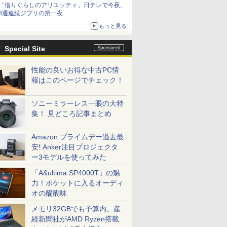
「借りぐらしのアリエッティ」日テレで今夜。
3週連続ジブリの第一夜
もっと見る
Special Site
性能の良いお得な中古PC情
報はこのページでチェック！
ソニーミラーレス一眼の大特
集！ 見どころ記事まとめ
Amazon プライムデー過去最
安! Anker注目プロジェクタ
ー3モデルを使ってみた
「A&ultima SP4000T」の魅
力！ポケットに入るオーディ
オの醍醐味
メモリ32GBでも予算内。産
経新聞社がAMD Ryzen搭載