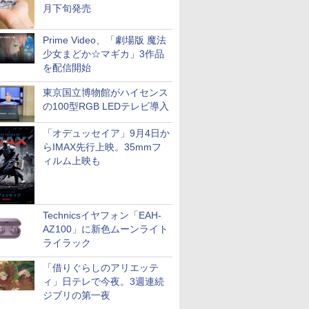
月下旬発売
Prime Video、「劇場版 魔法
少女まどか☆マギカ」3作品
を配信開始
東京国立博物館がハイセンス
の100型RGB LEDテレビ導入
「オデュッセイア」9月4日か
らIMAX先行上映。35mmフ
ィルム上映も
Technicsイヤフォン「EAH-
AZ100」に新色ムーンライト
ライラック
「借りぐらしのアリエッテ
ィ」日テレで今夜。3週連続
ジブリの第一夜