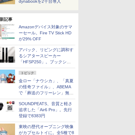
dynabookを2千台導入
新記事
Amazonデバイス対象のサマ
ーセール。Fire TV Stick HD
が29% OFF
アバック、リビングに調和す
るシアタースピーカー
「HFSP250」。ブックシェ
ルフはペア3万円以下
トピック
金ロー「ナウシカ」、「真夏
の怪奇ファイル」、ABEMA
で「葬送のフリーレン」無料
配信など。夏の特番・配信情
SOUNDPEATS、音質と軽さ
報
追求した「Air6 Pro」。先行
登録で8383円
東映の歴代オープニング映像
がカプセルトイに。全5種で8