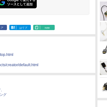
ェア
はてブ
note
/top.html
ucts/creator/default.html
ア、
ィング
」