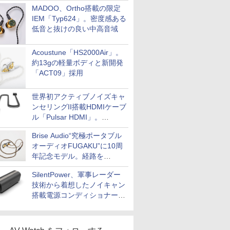
MADOO、Ortho搭載の限定
IEM「Typ624」。密度感ある
低音と抜けの良い中高音域
Acoustune「HS2000Air」。
約13gの軽量ボディと新開発
「ACT09」採用
世界初アクティブノイズキャ
ンセリングII搭載HDMIケーブ
ル「Pulsar HDMI」。
SilentPowerから
Brise Audio“究極ポータブル
オーディオFUGAKU”に10周
年記念モデル。経路を
NISHIKIで統一。400万円
SilentPower、軍事レーダー
技術から着想したノイキャン
搭載電源コンディショナー
「AC iPurifier2」