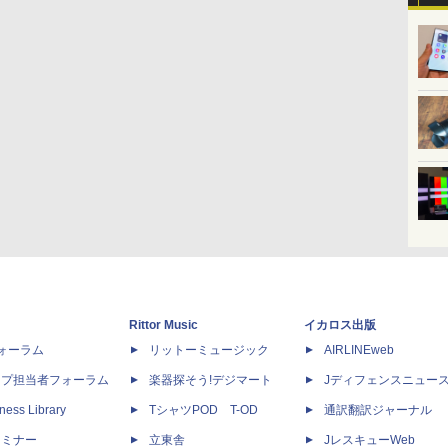
Rittor Music
イカロス出版
dフォーラム
リットーミュージック
AIRLINEweb
ップ担当者フォーラム
楽器探そう!デジマート
Jディフェンスニュー
ness Library
TシャツPOD T-OD
通訳翻訳ジャーナル
セミナー
立東舎
JレスキューWeb