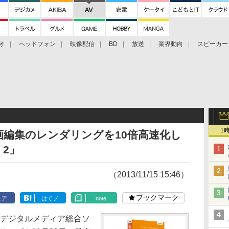
オ
ヘッドフォン
映像配信
BD
放送
業界動向
スピーカー
ェクタ
PS4
BDプレーヤー
映像配信
BD
1
編集のレンダリングを10倍高速化し
T 2」
（2013/11/15 15:46）
ブックマーク
ェア
はてブ
note
のデジタルメディア総合ソ