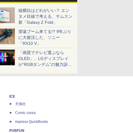
縦横比はどれがいい？ エン
タメ目線で考える、サムスン
新「Galaxy Z Fold」
望遠ブーム来てる!? 9年ぶり
に大復活した、ソニー
「RX10 V」
「画質でテレビ選ぶなら
OLED」、LGディスプレイ
が“RGBタンデム”の魅力訴
求。液晶とのガチ比較も
ICE
天海社
ス
Comic curea
impress QuickBooks
PUBFUN