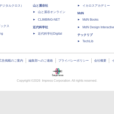
 X（デジタルクロス）
山と溪谷社
イカロスアカデミー
山と溪谷オンライン
MdN
CLIMBING-NET
MdN Books
ブックス
近代科学社
MdN Design Interactiv
ing
近代科学社Digital
テックリブ
TechLib
広告掲載のご案内
編集部へのご連絡
プライバシーポリシー
会社概要
Copyright ©
2026
Impress Corporation. All rights reserved.