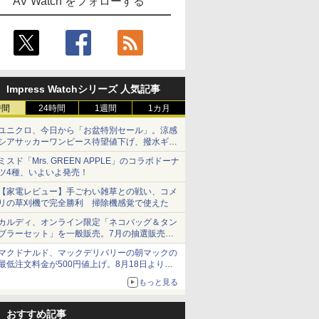
AV Watch をフォローする
Impress Watchシリーズ 人気記事
時間
24時間
1週間
1カ月
ユニクロ、今日から「お盆特別セール」。涼感
シアサッカーワンピース待望値下げ、撥水ギア
ショーツは1990円に
ミスド「Mrs. GREEN APPLE」のコラボドーナ
ツ4種、いよいよ発売！
【家電レビュー】手ごわい雑草との戦い、コメ
リの草刈機で完全勝利 掃除機感覚で使えた
カルディ、オンライン限定「ネコバッグ＆タン
ブラーセット」を一般販売。7月の抽選販売の
当選無効分
マクドナルド、マックデリバリーの朝マックの
最低注文料金が500円値上げ。8月18日より
1,500円から受付
もっと見る
おすすめ記事