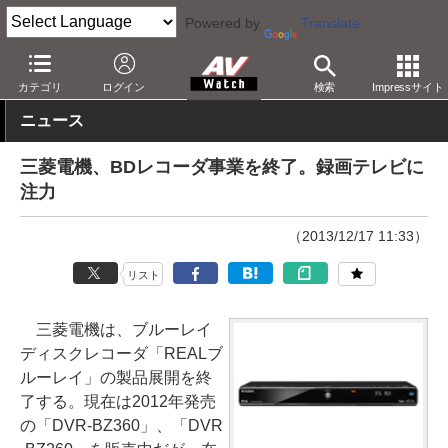
Powered by
Translate
AV Watch
製品
レコーダ
その他
カテゴリ
ログイン
検索
Impressサイト
ニュース
三菱電機、BDレコーダ事業を終了。録画テレビに
注力
（2013/12/17 11:33）
リスト
三菱電機は、ブルーレイ
ディスクレコーダ「REALブ
ルーレイ」の製品展開を終
了する。現在は2012年発売
の「DVR-BZ360」、「DVR