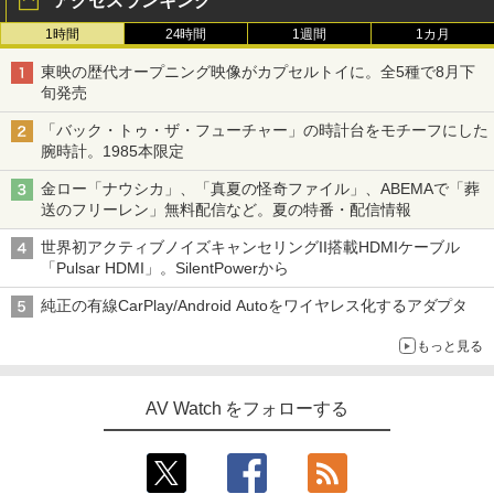
アクセスランキング
1時間
24時間
1週間
1カ月
東映の歴代オープニング映像がカプセルトイに。全5種で8月下
旬発売
「バック・トゥ・ザ・フューチャー」の時計台をモチーフにした
腕時計。1985本限定
金ロー「ナウシカ」、「真夏の怪奇ファイル」、ABEMAで「葬
送のフリーレン」無料配信など。夏の特番・配信情報
世界初アクティブノイズキャンセリングII搭載HDMIケーブル
「Pulsar HDMI」。SilentPowerから
純正の有線CarPlay/Android Autoをワイヤレス化するアダプタ
もっと見る
AV Watch をフォローする