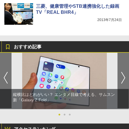
三菱、健康管理やSTB連携強化した録画
TV「REAL BHR4」
2013年7月24日
おすすめ記事
縦横比はどれがいい？ エンタメ目線で考える、サムスン
新「Galaxy Z Fold」
●
●
●