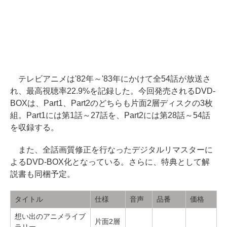
テレビアニメは'82年～'83年にかけて全54話が放送さ
れ、最高視聴率22.9%を記録した。今回発売されるDVD-
BOXは、Part1、Part2のどちらも片面2層ディスクの3枚
組。Part1には第1話～27話を、Part2には第28話～54話
を収録する。
また、全話画質修正を行なったデジタルリマスターに
よるDVD-BOX化となっている。さらに、特典として解
説書も同梱予定。
タイトル
仕様
音声
品番
価格
想い出のアニメライブ
片面2層