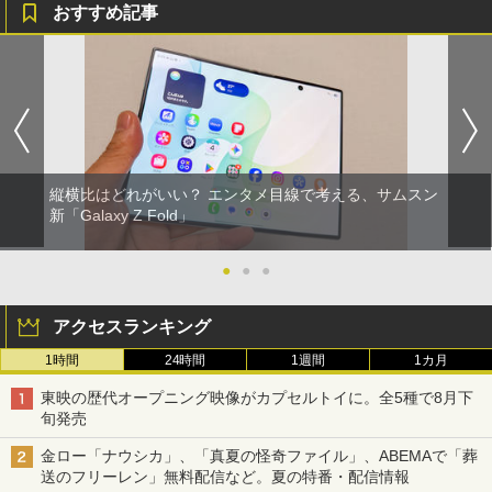
おすすめ記事
縦横比はどれがいい？ エンタメ目線で考える、サムスン
新「Galaxy Z Fold」
●
●
●
アクセスランキング
1時間
24時間
1週間
1カ月
東映の歴代オープニング映像がカプセルトイに。全5種で8月下
旬発売
金ロー「ナウシカ」、「真夏の怪奇ファイル」、ABEMAで「葬
送のフリーレン」無料配信など。夏の特番・配信情報