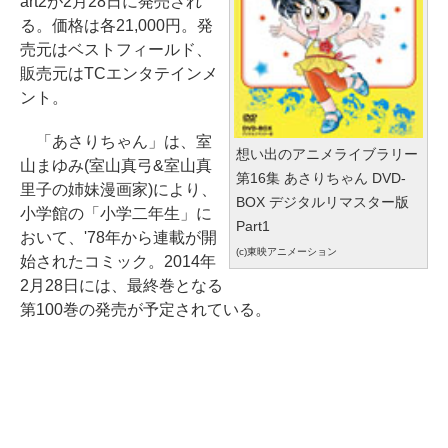
art2が2月28日に発売され
る。価格は各21,000円。発
売元はベストフィールド、
販売元はTCエンタテインメ
ント。
「あさりちゃん」は、室
想い出のアニメライブラリー
山まゆみ(室山真弓&室山真
第16集 あさりちゃん DVD-
里子の姉妹漫画家)により、
BOX デジタルリマスター版
小学館の「小学二年生」に
Part1
おいて、'78年から連載が開
(c)東映アニメーション
始されたコミック。2014年
2月28日には、最終巻となる
第100巻の発売が予定されている。