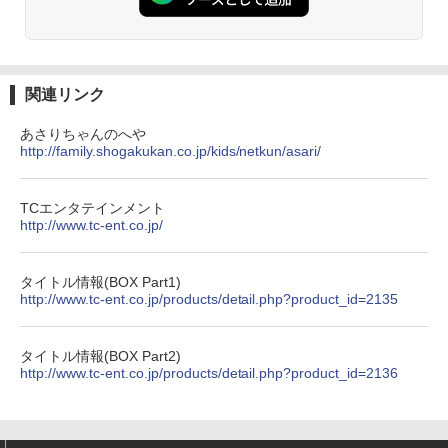
関連リンク
あさりちゃんのへや
http://family.shogakukan.co.jp/kids/netkun/asari/
TCエンタテインメント
http://www.tc-ent.co.jp/
タイトル情報(BOX Part1)
http://www.tc-ent.co.jp/products/detail.php?product_id=2135
タイトル情報(BOX Part2)
http://www.tc-ent.co.jp/products/detail.php?product_id=2136