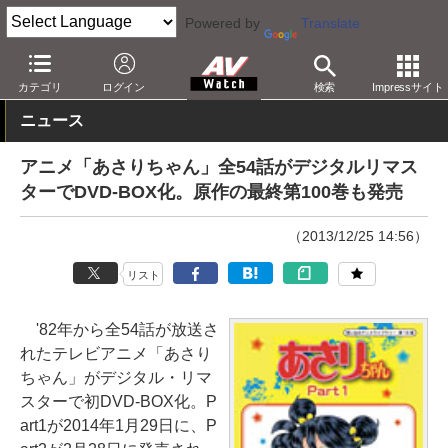
Powered by
Translate
AV Watch
コンテンツ・サービス
BD/DVD
カテゴリ
ログイン
検索
Impressサイト
ニュース
アニメ「あさりちゃん」全54話がデジタルリマス
ターでDVD-BOX化。原作の最終第100巻も発売
（2013/12/25 14:56）
リスト
'82年から全54話が放送さ
れたテレビアニメ「あさり
ちゃん」がデジタル・リマ
スターで初DVD-BOX化。P
art1が2014年1月29日に、P