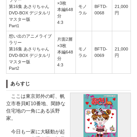
ラリー
×3枚
第16集 あさりちゃん
モノ
BFTD-
21,000
本編648
DVD-BOX デジタルリ
ラル
0068
円
分
マスター版
4:3
Part1
想い出のアニメライブ
片面2層
ラリー
×3枚
第16集 あさりちゃん
モノ
BFTD-
21,000
本編648
DVD-BOX デジタルリ
ラル
0069
円
分
マスター版
4:3
Part2
あらすじ
ここは東京郊外の町、帆
立市巻貝町10番地、閑静な
住宅地の一角にある浜野
家。
今日も一家に大騒動が起