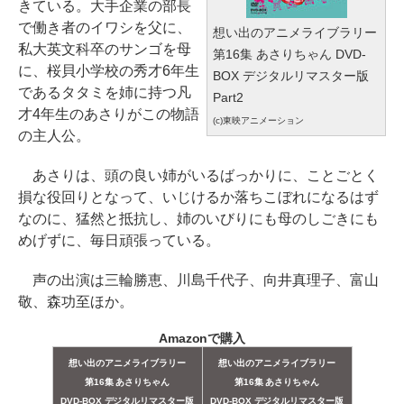
きている。大手企業の部長
で働き者のイワシを父に、
想い出のアニメライブラリー
私大英文科卒のサンゴを母
第16集 あさりちゃん DVD-
に、桜貝小学校の秀才6年生
BOX デジタルリマスター版
であるタタミを姉に持つ凡
Part2
才4年生のあさりがこの物語
(c)東映アニメーション
の主人公。
あさりは、頭の良い姉がいるばっかりに、ことごとく
損な役回りとなって、いじけるか落ちこぼれになるはず
なのに、猛然と抵抗し、姉のいびりにも母のしごきにも
めげずに、毎日頑張っている。
声の出演は三輪勝恵、川島千代子、向井真理子、富山
敬、森功至ほか。
Amazonで購入
想い出のアニメライブラリー
想い出のアニメライブラリー
第16集 あさりちゃん
第16集 あさりちゃん
DVD-BOX デジタルリマスター版
DVD-BOX デジタルリマスター版