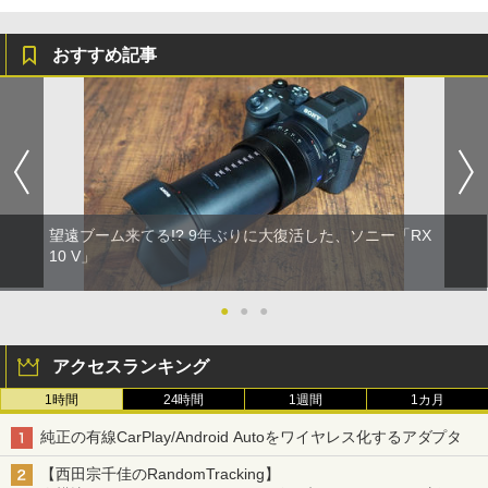
おすすめ記事
望遠ブーム来てる!? 9年ぶりに大復活した、ソニー「RX
10 V」
●
●
●
アクセスランキング
1時間
24時間
1週間
1カ月
純正の有線CarPlay/Android Autoをワイヤレス化するアダプタ
【西田宗千佳のRandomTracking】