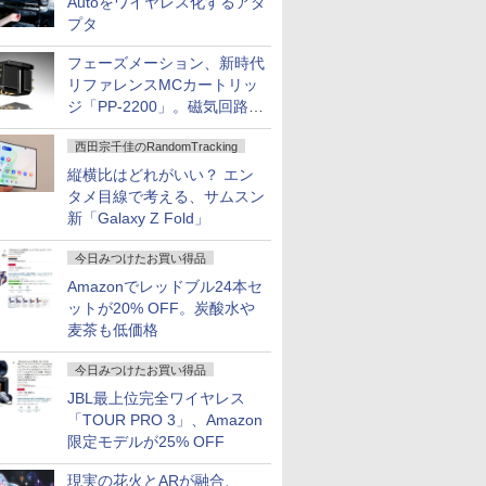
Autoをワイヤレス化するアダ
プタ
フェーズメーション、新時代
リファレンスMCカートリッ
ジ「PP-2200」。磁気回路や
ハウジングを根本から見直し
西田宗千佳のRandomTracking
縦横比はどれがいい？ エン
タメ目線で考える、サムスン
新「Galaxy Z Fold」
今日みつけたお買い得品
Amazonでレッドブル24本セ
ットが20% OFF。炭酸水や
麦茶も低価格
今日みつけたお買い得品
JBL最上位完全ワイヤレス
「TOUR PRO 3」、Amazon
限定モデルが25% OFF
現実の花火とARが融合、