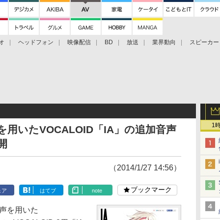
オ
ヘッドフォン
映像配信
BD
放送
業界動向
スピーカー
ェクタ
PS4
BDプレーヤー
映像配信
BD
1
歌声を用いたVOCALOID「IA」の追加音声
開
（2014/1/27 14:56）
ブックマーク
ェア
はてブ
note
の歌声を用いた