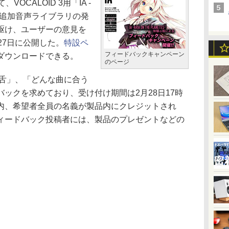
VOCALOID 3用「IA -
S-」の追加音声ライブラリの発
駆け、ユーザーの意見を
27日に公開した。
特設ペ
フィードバックキャンペーン
ダウンロードできる。
のページ
舌」、「どんな曲に合う
ックを求めており、受け付け期間は2月28日17時
内、希望者全員の名義が製品内にクレジットされ
ィードバック投稿者には、製品のプレゼントなどの