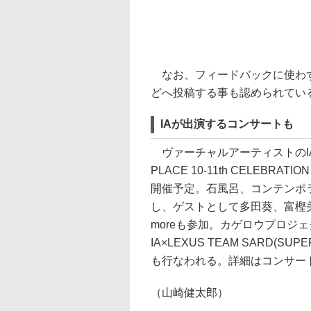
なお、フィードバックに使わず
どへ投稿する事も認められてい
IAが出演するコンサートも
ヴァーチャルアーティストのIAが
PLACE 10-11th CELEBRAT
開催予定。石風呂、コンテンポラリ
し、ゲストとして多田葵、富樫美鈴(vei
moreも参加。カゲロウプロジ
IA×LEXUS TEAM SARD(S
も行なわれる。詳細はコンサー
（山崎健太郎）