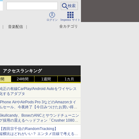
ログイン
Impress サイト
全カテゴリ
音楽配信
アクセスランキング
時間
24時間
1週間
1カ月
純正の有線CarPlay/Android Autoをワイヤレス
化するアダプタ
iPhone AirやAirPods Pro 3などのAmazonタイ
ムセール、今夜終了【今日みつけたお買い得
品】
Skullcandy、BoseのANCとサウンドチューニン
グ採用の震えるヘッドフォン「Crusher 1080
ANC」
【西田宗千佳のRandomTracking】
縦横比はどれがいい？ エンタメ目線で考える、
サムスン新「Galaxy Z Fold」