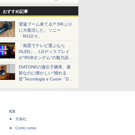
おすすめ記事
望遠ブーム来てる!? 9年ぶり
に大復活した、ソニー
「RX10 V」
「画質でテレビ選ぶなら
OLED」、LGディスプレイ
が“RGBタンデム”の魅力訴
求。液晶とのガチ比較も
DIATONEの遺伝子継承、最
新なのに懐かしい“惚れる
音”Tecnologia e Cuore「DS-
TC52B」を聴く
ICE
天海社
ス
Comic curea