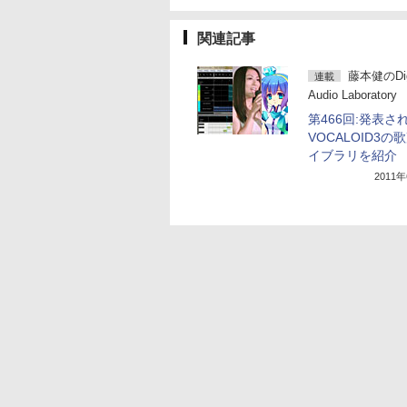
関連記事
藤本健のDigi
連載
Audio Laboratory
第466回:発表さ
VOCALOID3の
イブラリを紹介
2011