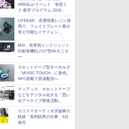
XREALがイベント「初音ミ
ク 夜空プログラム 2026」
LIFEEAR、高透明度レジン採
用で、フェイスプレート着せ
替え可能なイヤフォン
「Nova Shell」
MSI、世界初インクジェット
印刷有機ELの27型4Kモニタ
ー
カセットテープ型キーホルダ
「MUSIC TOUCH」に新色。
NFC搭載で音楽配信へ
ティアック、カセットテープ
などをデジタル化する「思い
出アーカイブ推進活動」
カリスマオーディオ評論家の
軌跡「長岡鉄男の仕事」5日
発売