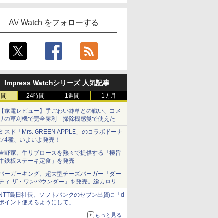
AV Watch をフォローする
Impress Watchシリーズ 人気記事
時間
24時間
1週間
1カ月
【家電レビュー】手ごわい雑草との戦い、コメ
リの草刈機で完全勝利 掃除機感覚で使えた
ミスド「Mrs. GREEN APPLE」のコラボドーナ
ツ4種、いよいよ発売！
吉野家、牛リブロースを熱々で提供する「極旨
牛鉄板ステーキ定食」を発売
バーガーキング、超大型チーズバーガー「ダー
ティ ザ・ワンパウンダー」を発売。総カロリー
約1656kcal、総重量約527g！
NTT島田社長、ソフトバンクのセブン出資に「d
ポイント使えるようにして」
もっと見る