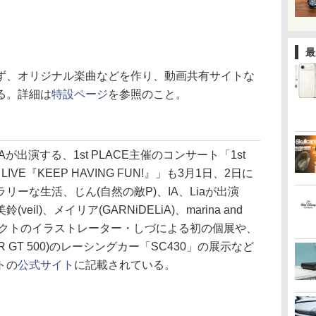
最
、オリジナル楽曲などを作り、動画共有サイトな
る。詳細は
特設ページ
を参照のこと。
出演する、1st PLACE主催のコンサート「1st
ION LIVE『KEEP HAVING FUN!』」も3月1日、2日に
ーな生活、じん(自然の敵P)、IA、Liaが出演
l)、メイリア(GARNiDELiA)、marina and
ェクトのイラストレーター・しづによる初の個展や、
UPER GT 500)のレーシングカー「SC430」の展示など
トの
公式サイト
に記載されている。