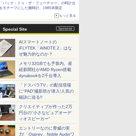
「バック・トゥ・ザ・フューチャー」の時計台
をモチーフにした腕時計。1985本限定
もっと見る
Special Site
AIスマートノートの
iFLYTEK「AINOTE 2」はな
ぜ魅力的なのか？
メモリ32GBでも予算内。産
経新聞社がAMD Ryzen搭載
dynabookを2千台導入
「ドスパラTV」の配信現場
に“PAD”撮影班が潜入!人気の
秘訣に迫る!!
クリエイティブが作った2万
円台の“小さなピュアオーデ
ィオスピーカー”
エントリーなのに脅威の実
力!「Osprey」Noble Audioワ