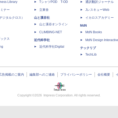
ness Library
TシャツPOD T-OD
通訳翻訳ジャーナル
セミナー
立東舎
JレスキューWeb
 X（デジタルクロス）
山と溪谷社
イカロスアカデミー
山と溪谷オンライン
MdN
CLIMBING-NET
MdN Books
ブックス
近代科学社
MdN Design Interactiv
ing
近代科学社Digital
テックリブ
TechLib
広告掲載のご案内
編集部へのご連絡
プライバシーポリシー
会社概要
Copyright ©
2026
Impress Corporation. All rights reserved.