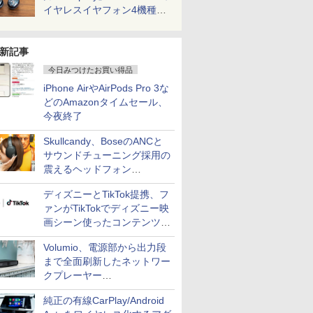
イヤレスイヤフォン4機種を
一気に聴く
新記事
今日みつけたお買い得品
iPhone AirやAirPods Pro 3な
どのAmazonタイムセール、
今夜終了
Skullcandy、BoseのANCと
サウンドチューニング採用の
震えるヘッドフォン
「Crusher 1080 ANC」
ディズニーとTikTok提携、フ
ァンがTikTokでディズニー映
画シーン使ったコンテンツ制
作、Disney+にも配信
Volumio、電源部から出力段
まで全面刷新したネットワー
クプレーヤー
「Primo（2026）」
純正の有線CarPlay/Android