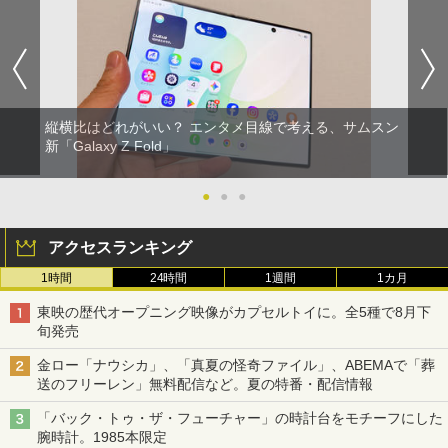
縦横比はどれがいい？ エンタメ目線で考える、サムスン
新「Galaxy Z Fold」
●
●
●
アクセスランキング
1時間
24時間
1週間
1カ月
東映の歴代オープニング映像がカプセルトイに。全5種で8月下
旬発売
金ロー「ナウシカ」、「真夏の怪奇ファイル」、ABEMAで「葬
送のフリーレン」無料配信など。夏の特番・配信情報
「バック・トゥ・ザ・フューチャー」の時計台をモチーフにした
腕時計。1985本限定