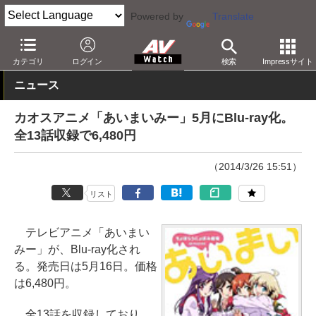
Powered by
Translate
AV Watch
コンテンツ・サービス
BD/DVD
カテゴリ
ログイン
検索
Impressサイト
ニュース
カオスアニメ「あいまいみー」5月にBlu-ray化。
全13話収録で6,480円
（2014/3/26 15:51）
リスト
テレビアニメ「あいまい
みー」が、Blu-ray化され
る。発売日は5月16日。価格
は6,480円。
全13話を収録しており、