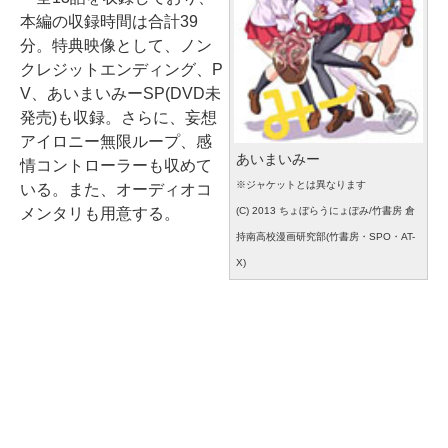
本編の収録時間は合計39
分。特典映像として、ノン
クレジットエンディング、P
V、あいまいみーSP(DVD未
発売)も収録。さらに、妄想
アイロニー無限ループ、感
あいまいみー
情コントローラーも収めて
※ジャケットとは異なります
いる。また、オーディオコ
(C) 2013 ちょぼらうにょぽみ/竹書房 倉
メンタリも用意する。
持南高校漫画研究部(竹書房・SPO・AT-
X)