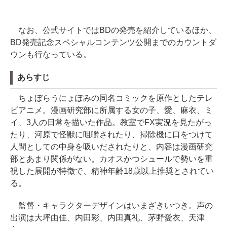
なお、公式サイトではBDの発売を紹介しているほか、
BD発売記念スペシャルコンテンツ公開までのカウントダ
ウンも行なっている。
あらすじ
ちょぼらうにょぽみの同名コミックを原作としたテレ
ビアニメ。漫画研究部に所属する女の子、愛、麻衣、ミ
イ、3人の日常を描いた作品。教室でFX実況を見たがっ
たり、河原で怪獣に咀嚼されたり、掃除機に口をつけて
人間としての中身を吸いだされたりと、内容は漫画研究
部とあまり関係がない。カオスかつシュールで勢いを重
視した展開が特徴で、精神年齢18歳以上推奨とされてい
る。
監督・キャラクターデザインはいまざきいつき。声の
出演は大坪由佳、内田彩、内田真礼、茅野愛衣、天津