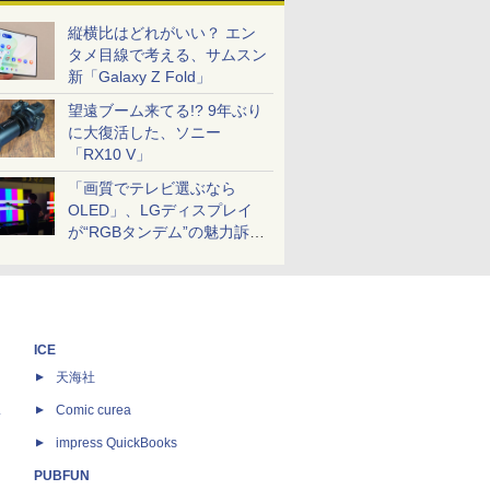
縦横比はどれがいい？ エン
タメ目線で考える、サムスン
新「Galaxy Z Fold」
望遠ブーム来てる!? 9年ぶり
に大復活した、ソニー
「RX10 V」
「画質でテレビ選ぶなら
OLED」、LGディスプレイ
が“RGBタンデム”の魅力訴
求。液晶とのガチ比較も
ICE
天海社
ス
Comic curea
impress QuickBooks
PUBFUN