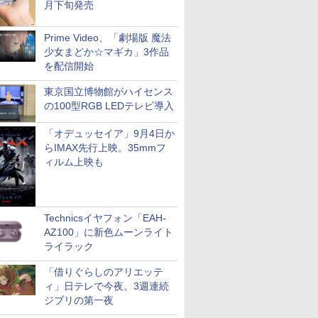
月下旬発売
Prime Video、「劇場版 魔法
少女まどか☆マギカ」3作品
を配信開始
東京国立博物館がハイセンス
の100型RGB LEDテレビ導入
「オデュッセイア」9月4日か
らIMAX先行上映。35mmフ
ィルム上映も
Technicsイヤフォン「EAH-
AZ100」に新色ムーンライト
ライラック
「借りぐらしのアリエッテ
ィ」日テレで今夜。3週連続
ジブリの第一夜