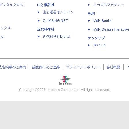
 X（デジタルクロス）
山と溪谷社
イカロスアカデミー
山と溪谷オンライン
MdN
CLIMBING-NET
MdN Books
ブックス
近代科学社
MdN Design Interactiv
ing
近代科学社Digital
テックリブ
TechLib
広告掲載のご案内
編集部へのご連絡
プライバシーポリシー
会社概要
Copyright ©
2026
Impress Corporation. All rights reserved.