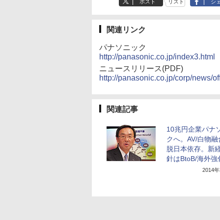
ポスト
リスト
シ
関連リンク
パナソニック
http://panasonic.co.jp/index3.html
ニュースリリース(PDF)
http://panasonic.co.jp/corp/news/o
関連記事
10兆円企業パナ
クへ。AV/白物
脱日本依存。新
針はBtoB/海外強
2014