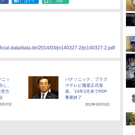
ェア
はてブ
note
fficial.data/data.dir/2014/03/jn140327-2/jn140327-2.pdf
ソニッ
パナソニック、プラズ
融合し、
マテレビ撤退正式発
経営方
表。'14年3月末でPDP
化
事業終了
年3月27日
2013年10月31日