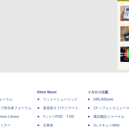
Rittor Music
イカロス出版
dフォーラム
リットーミュージック
AIRLINEweb
ップ担当者フォーラム
楽器探そう!デジマート
Jディフェンスニュー
ness Library
TシャツPOD T-OD
通訳翻訳ジャーナル
セミナー
立東舎
JレスキューWeb