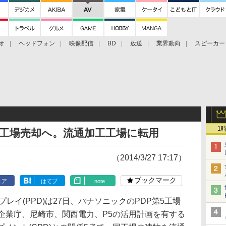
オ
ヘッドフォン
映像配信
BD
放送
業界動向
スピーカー
ェクタ
PS4
BDプレーヤー
映像配信
BD
1
5工場売却へ。流通加工工場に転用
（2014/3/27 17:17）
ブックマーク
ェア
はてブ
note
イ(PPD)は27日、パナソニックのPDP第5工場
県 企業庁、尼崎市、関西電力、P5の活用計画を有する