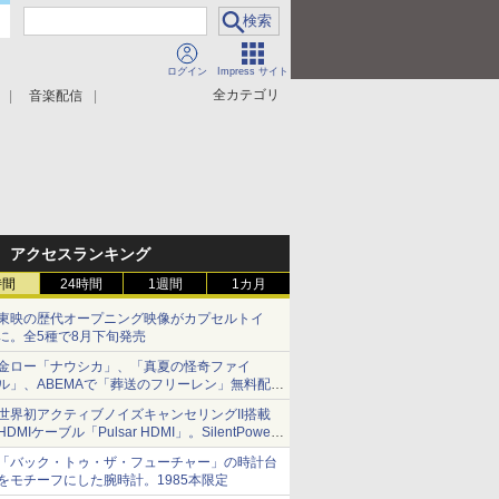
ログイン
Impress サイト
全カテゴリ
音楽配信
アクセスランキング
時間
24時間
1週間
1カ月
東映の歴代オープニング映像がカプセルトイ
に。全5種で8月下旬発売
金ロー「ナウシカ」、「真夏の怪奇ファイ
ル」、ABEMAで「葬送のフリーレン」無料配信
など。夏の特番・配信情報
世界初アクティブノイズキャンセリングII搭載
HDMIケーブル「Pulsar HDMI」。SilentPower
から
「バック・トゥ・ザ・フューチャー」の時計台
をモチーフにした腕時計。1985本限定