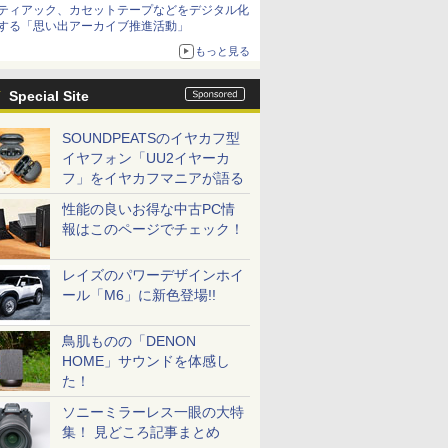
ティアック、カセットテープなどをデジタル化
する「思い出アーカイブ推進活動」
もっと見る
Special Site
SOUNDPEATSのイヤカフ型
イヤフォン「UU2イヤーカ
フ」をイヤカフマニアが語る
性能の良いお得な中古PC情
報はこのページでチェック！
レイズのパワーデザインホイ
ール「M6」に新色登場!!
鳥肌ものの「DENON
HOME」サウンドを体感し
た！
ソニーミラーレス一眼の大特
集！ 見どころ記事まとめ