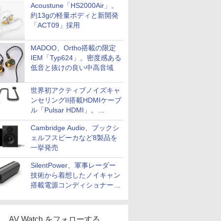
Acoustune「HS2000Air」。
約13gの軽量ボディと新開発
「ACT09」採用
MADOO、Ortho搭載の限定
IEM「Typ624」。密度感ある
低音と抜けの良い中高音域
世界初アクティブノイズキャ
ンセリングII搭載HDMIケーブ
ル「Pulsar HDMI」。
SilentPowerから
Cambridge Audio、ブックシ
ェルフスピーカなど8製品を
一挙発売
SilentPower、軍事レーダー
技術から着想したノイキャン
搭載電源コンディショナー
「AC iPurifier2」
AV Watch をフォローする