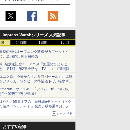
Impress Watchシリーズ 人気記事
時間
24時間
1週間
1カ月
東映の歴代オープニング映像がカプセルトイ
に。全5種で8月下旬発売
第3期放送記念！ アニメ「薬屋のひとりご
と」第1期・第2期全話を「TVer」にて期間限定
で順次無料配信開始
ユニクロ、今日から「お盆特別セール」。涼感
シアサッカーワンピース待望値下げ、撥水ギア
ショーツは1990円に
Amazon、ウイスキー「フロム・ザ・バレル」
が“4402円”で再び登場！
はやぶさ50％オフの「新幹線eチケット（トク
だ値スペシャル28）」発売。秋冬乗車分、えき
ねっと限定
もっと見る
おすすめ記事