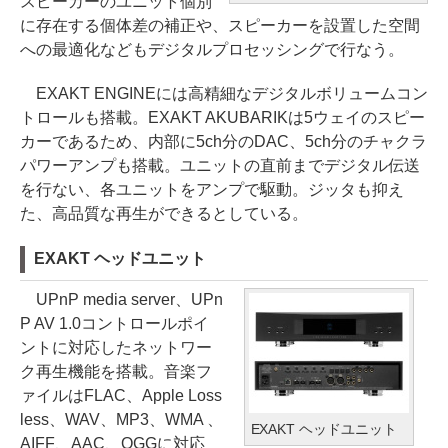
スピーカーのユニット個別
に存在する個体差の補正や、スピーカーを設置した空間
への最適化などもデジタルプロセッシングで行なう。
EXAKT ENGINEには高精細なデジタルボリュームコン
トロールも搭載。EXAKT AKUBARIKは5ウェイのスピー
カーであるため、内部に5ch分のDAC、5ch分のチャクラ
パワーアンプも搭載。ユニットの直前までデジタル伝送
を行ない、各ユニットをアンプで駆動。ジッタも抑え
た、高品質な再生ができるとしている。
EXAKT ヘッドユニット
UPnP media server、UPn
P AV 1.0コントロールポイ
ントに対応したネットワー
ク再生機能を搭載。音楽フ
ァイルはFLAC、Apple Loss
less、WAV、MP3、WMA 、
EXAKT ヘッドユニット
AIFF、AAC、OGGに対応