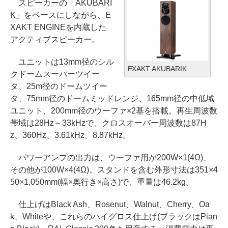
スピーカーの「AKUBARI
K」をベースにしながら、E
XAKT ENGINEを内蔵した
アクティブスピーカー。
ユニットは13mm径のシル
EXAKT AKUBARIK
クドームスーパーツイー
タ、25m径のドームツイー
タ、75mm径のドームミッドレンジ、165mm径の中低域
ユニット、200mm径のウーファ×2基を搭載。再生周波数
帯域は28Hz～33kHzで、クロスオーバー周波数は87H
z、360Hz、3.61kHz、8.87kHz。
パワーアンプの出力は、ウーファ用が200W×1(4Ω)、
その他が100W×4(4Ω)。スタンドを含む外形寸法は351×4
50×1,050mm(幅×奥行き×高さ)で、重量は46.2kg。
仕上げはBlack Ash、Rosenut、Walnut、Cherry、Oa
k、Whiteや、これらのハイグロス仕上げ(ブラックはPian