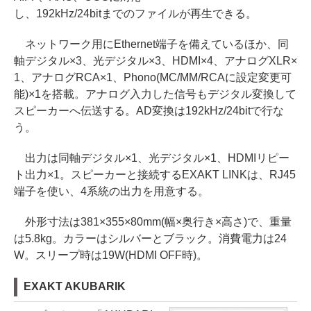
し、192kHz/24bitまでのファイルが再生できる。
ネットワーク用にEthernet端子を備えているほか、同
軸デジタル×3、光デジタル×3、HDMI×4、アナログXLR×
1、アナログRCA×1、Phono(MC/MM/RCAに設定変更可
能)×1を搭載。アナログ入力した信号もデジタル変換して
スピーカーへ伝送する。AD変換は192kHz/24bitで行な
う。
出力は同軸デジタル×1、光デジタル×1、HDMIリピー
ト出力×1。スピーカーと接続するEXAKT LINKは、RJ45
端子を使い、4系統の出力を用意する。
外形寸法は381×355×80mm(幅×奥行き×高さ)で、重量
は5.8kg。カラーはシルバーとブラック。消費電力は24
W。スリープ時は19W(HDMI OFF時)。
EXAKT AKUBARIK