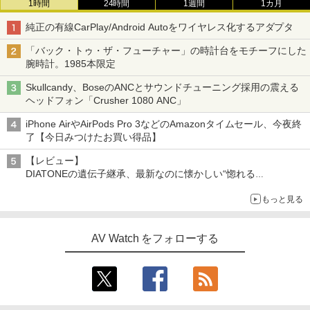
1時間
24時間
1週間
1カ月
純正の有線CarPlay/Android Autoをワイヤレス化するアダプタ
「バック・トゥ・ザ・フューチャー」の時計台をモチーフにした
腕時計。1985本限定
Skullcandy、BoseのANCとサウンドチューニング採用の震える
ヘッドフォン「Crusher 1080 ANC」
iPhone AirやAirPods Pro 3などのAmazonタイムセール、今夜終
了【今日みつけたお買い得品】
【レビュー】
DIATONEの遺伝子継承、最新なのに懐かしい“惚れる
音”Tecnologia e Cuore「DS-TC52B」を聴く
もっと見る
AV Watch をフォローする