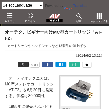
Powered by
Translate
ニュース
カテゴリ
ログイン
検索
Impressサイト
オーテク、ビギナー向けMC型カートリッジ「AT-
F2」
カートリッジやヘッドシェルなど13製品の値上げも
（2014/6/2 13:11）
リスト
オーディオテクニカは、
MC型ステレオカートリッジ
「AT-F2」を6月20日に発売
する。価格は30,000円。
1988年に発売されたビギ