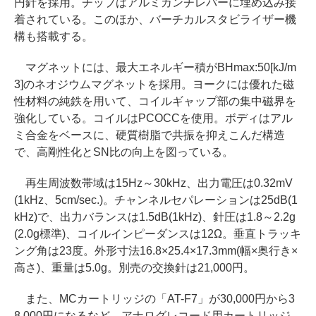
円針を採用。チップはアルミカンチレバーに埋め込み接
着されている。このほか、バーチカルスタビライザー機
構も搭載する。
マグネットには、最大エネルギー積がBHmax:50[kJ/m
3]のネオジウムマグネットを採用。ヨークには優れた磁
性材料の純鉄を用いて、コイルギャップ部の集中磁界を
強化している。コイルはPCOCCを使用。ボディはアル
ミ合金をベースに、硬質樹脂で共振を抑えこんだ構造
で、高剛性化とSN比の向上を図っている。
再生周波数帯域は15Hz～30kHz、出力電圧は0.32mV
(1kHz、5cm/sec.)。チャンネルセパレーションは25dB(1
kHz)で、出力バランスは1.5dB(1kHz)、針圧は1.8～2.2g
(2.0g標準)、コイルインピーダンスは12Ω。垂直トラッキ
ング角は23度。外形寸法16.8×25.4×17.3mm(幅×奥行き×
高さ)、重量は5.0g。別売の交換針は21,000円。
また、MCカートリッジの「AT-F7」が30,000円から3
8,000円になるなど、アナログレコード用カートリッジ、