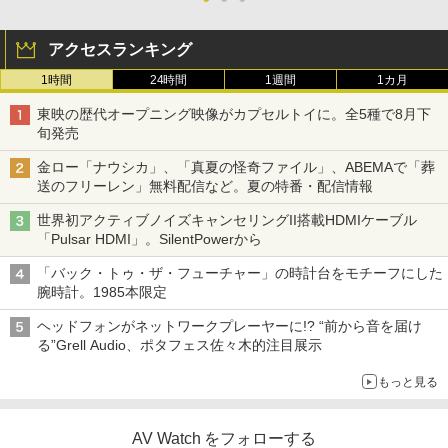
アクセスランキング
1時間
24時間
1週間
1カ月
東映の歴代オープニング映像がカプセルトイに。全5種で8月下
旬発売
金ロー「ナウシカ」、「真夏の怪奇ファイル」、ABEMAで「葬
送のフリーレン」無料配信など。夏の特番・配信情報
世界初アクティブノイズキャンセリングII搭載HDMIケーブル
「Pulsar HDMI」。SilentPowerから
「バック・トゥ・ザ・フューチャー」の時計台をモチーフにした
腕時計。1985本限定
ヘッドフォンがネットワークプレーヤーに!? “前から音を届け
る”Grell Audio、ポタフェス佐々木的注目展示
もっと見る
AV Watch をフォローする