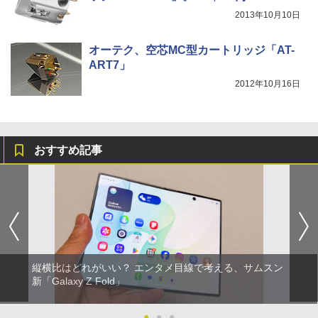
2013年10月10日
オーテク、空芯MC型カートリッジ「AT-
ART7」
2012年10月16日
おすすめ記事
縦横比はどれがいい？ エンタメ目線で考える、サムスン
新「Galaxy Z Fold」
●
●
●