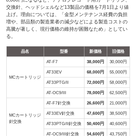
交換針、ヘッドシェルなど13製品の価格を7月1日より値
上げ。理由については、「金型メンテナンス経費の負担
増や、部品類の製造業者の減少などによる製造コストの
高騰が著しく、現行価格の維持が困難なため」としてい
る。
品名
型番
新価格
旧価格
AT-F7
38,000円
30,000円
AT33EV
68,000円
55,000円
MCカートリッジ
AT33PTG/II
72,000円
58,000円
AT-OC9/III
78,000円
62,500円
AT-F7針交換
26,600円
21,000円
AT33EV針交換
47,600円
38,500円
MCカートリッジ
針交換
AT33PTG/II針交換
50,400円
40,600円
AT-OC9/III針交換
54,600円
43,750円