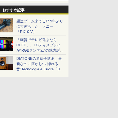
おすすめ記事
望遠ブーム来てる!? 9年ぶり
に大復活した、ソニー
「RX10 V」
「画質でテレビ選ぶなら
OLED」、LGディスプレイ
が“RGBタンデム”の魅力訴
求。液晶とのガチ比較も
DIATONEの遺伝子継承、最
新なのに懐かしい“惚れる
音”Tecnologia e Cuore「DS-
TC52B」を聴く