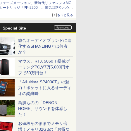
フェーズメーション、新時代リファレンスMC
カートリッジ「PP-2200」。磁気回路やハウジ
ングを根本から見直し
もっと見る
Special Site
総合オーディオブランドに進
化するSHANLINGとは何者
か？
マウス、RTX 5060 Ti搭載ゲ
ーミングPCが7万5,000円オ
フで30万円台！
「A&ultima SP4000T」の魅
力！ポケットに入るオーディ
オの醍醐味
鳥肌ものの「DENON
HOME」サウンドを体感し
た！
お値段そのままでメモリ倍
増！メモリ32GBの「お得な