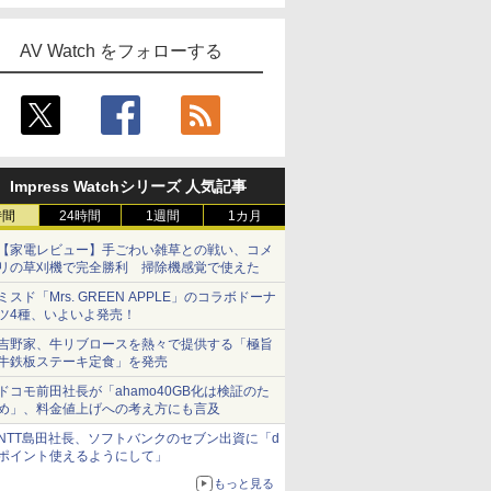
AV Watch をフォローする
Impress Watchシリーズ 人気記事
時間
24時間
1週間
1カ月
【家電レビュー】手ごわい雑草との戦い、コメ
リの草刈機で完全勝利 掃除機感覚で使えた
ミスド「Mrs. GREEN APPLE」のコラボドーナ
ツ4種、いよいよ発売！
吉野家、牛リブロースを熱々で提供する「極旨
牛鉄板ステーキ定食」を発売
ドコモ前田社長が「ahamo40GB化は検証のた
め」、料金値上げへの考え方にも言及
NTT島田社長、ソフトバンクのセブン出資に「d
ポイント使えるようにして」
もっと見る