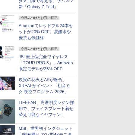
タメ目線で考える、サムスン
新「Galaxy Z Fold」
今日みつけたお買い得品
Amazonでレッドブル24本セ
ットが20% OFF。炭酸水や
麦茶も低価格
今日みつけたお買い得品
JBL最上位完全ワイヤレス
「TOUR PRO 3」、Amazon
限定モデルが25% OFF
現実の花火とARが融合、
XREALがイベント「初音ミ
ク 夜空プログラム 2026」
LIFEEAR、高透明度レジン採
用で、フェイスプレート着せ
替え可能なイヤフォン
「Nova Shell」
MSI、世界初インクジェット
印刷有機ELの27型4Kモニタ