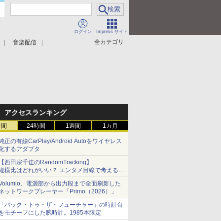
ログイン
Impress サイト
全カテゴリ
音楽配信
アクセスランキング
時間
24時間
1週間
1カ月
純正の有線CarPlay/Android Autoをワイヤレス
化するアダプタ
【西田宗千佳のRandomTracking】
縦横比はどれがいい？ エンタメ目線で考える、
サムスン新「Galaxy Z Fold」
Volumio、電源部から出力段まで全面刷新した
ネットワークプレーヤー「Primo（2026）」
「バック・トゥ・ザ・フューチャー」の時計台
をモチーフにした腕時計。1985本限定