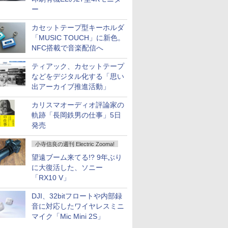
ー
カセットテープ型キーホルダ
「MUSIC TOUCH」に新色。
NFC搭載で音楽配信へ
ティアック、カセットテープ
などをデジタル化する「思い
出アーカイブ推進活動」
カリスマオーディオ評論家の
軌跡「長岡鉄男の仕事」5日
発売
小寺信良の週刊 Electric Zooma!
望遠ブーム来てる!? 9年ぶり
に大復活した、ソニー
「RX10 V」
DJI、32bitフロートや内部録
音に対応したワイヤレスミニ
マイク「Mic Mini 2S」