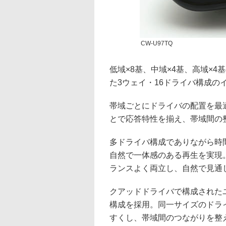
CW-U97TQ
低域×8基、中域×4基、高域×4
た3ウェイ・16ドライバ構成の
帯域ごとにドライバの配置を最
とで応答特性を揃え、帯域間の
多ドライバ構成でありながら時
自然で一体感のある再生を実現
ランスよく両立し、自然で見通
クアッドドライバで構成されたユニッ
構成を採用。同一サイズのドラ
すくし、帯域間のつながりを整