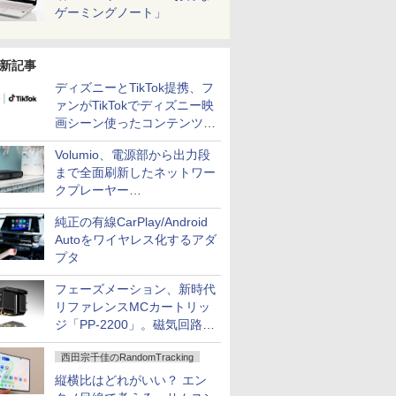
ゲーミングノート」
新記事
ディズニーとTikTok提携、フ
ァンがTikTokでディズニー映
画シーン使ったコンテンツ制
作、Disney+にも配信
Volumio、電源部から出力段
まで全面刷新したネットワー
クプレーヤー
「Primo（2026）」
純正の有線CarPlay/Android
Autoをワイヤレス化するアダ
プタ
フェーズメーション、新時代
リファレンスMCカートリッ
ジ「PP-2200」。磁気回路や
ハウジングを根本から見直し
西田宗千佳のRandomTracking
縦横比はどれがいい？ エン