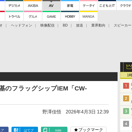
オ
ヘッドフォン
映像配信
BD
放送
業界動向
スピーカー
ェクタ
PS4
BDプレーヤー
映像配信
BD
1
基のフラッグシップIEM「CW-
野澤佳悟
2026年4月3日 12:39
ブックマーク
ェア
はてブ
note