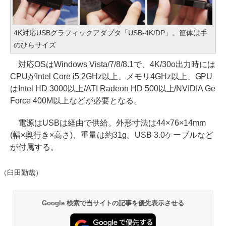
4K対応USBグラフィックアダプタ「USB-4K/DP」。筐体は手
のひらサイズ
対応OSはWindows Vista/7/8/8.1で、4K/30o出力時には
CPUがIntel Core i5 2GHz以上、メモリ4GHz以上、GPU
はIntel HD 3000以上/ATI Radeon HD 500以上/NVIDIA Ge
Force 400M以上などが必要となる。
電源はUSBは経由で供給。外形寸法は44×76×14mm
(幅×奥行き×高さ)、重量は約31g。USB 3.0ケーブルなど
が付属する。
（臼田勤哉）
Google 検索で当サイトの記事を優先表示させる