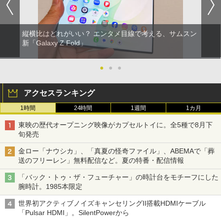
縦横比はどれがいい？ エンタメ目線で考える、サムスン
新「Galaxy Z Fold」
●
●
●
アクセスランキング
1時間
24時間
1週間
1カ月
東映の歴代オープニング映像がカプセルトイに。全5種で8月下
旬発売
金ロー「ナウシカ」、「真夏の怪奇ファイル」、ABEMAで「葬
送のフリーレン」無料配信など。夏の特番・配信情報
「バック・トゥ・ザ・フューチャー」の時計台をモチーフにした
腕時計。1985本限定
世界初アクティブノイズキャンセリングII搭載HDMIケーブル
「Pulsar HDMI」。SilentPowerから