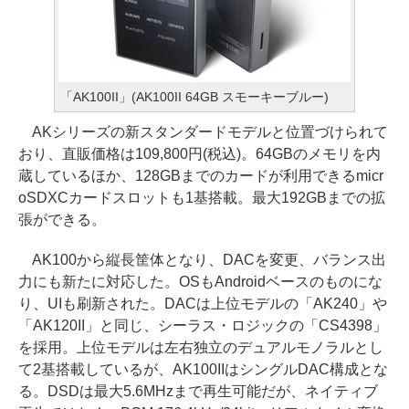
「AK100II」(AK100II 64GB スモーキーブルー)
AKシリーズの新スタンダードモデルと位置づけられて
おり、直販価格は109,800円(税込)。64GBのメモリを内
蔵しているほか、128GBまでのカードが利用できるmicr
oSDXCカードスロットも1基搭載。最大192GBまでの拡
張ができる。
AK100から縦長筐体となり、DACを変更、バランス出
力にも新たに対応した。OSもAndroidベースのものにな
り、UIも刷新された。DACは上位モデルの「AK240」や
「AK120II」と同じ、シーラス・ロジックの「CS4398」
を採用。上位モデルは左右独立のデュアルモノラルとし
て2基搭載しているが、AK100IIはシングルDAC構成とな
る。DSDは最大5.6MHzまで再生可能だが、ネイティブ