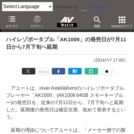
Powered by
Translate
ニュース
カテゴリ
ログイン
検索
Impressサイト
ハイレゾポータブル「AK100II」の発売日が7月11
日から7月下旬へ延期
（2014/7/7 17:00）
リスト
アユートは、iriver Astell&Kernのハイレゾポータブル
プレーヤー「AK100II」(AK100II 64GB スモーキーブル
ー)の発売日を、従来の7月11日から、7月下旬へと延期
した。延期後の発売日は確定次第、改めて発表するとい
う。
延期の理由についてアユートは、「メーカー側での製