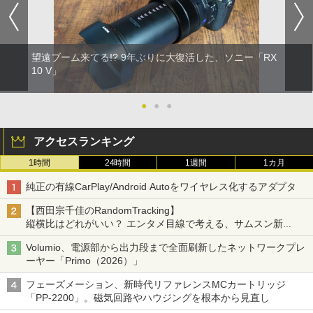
望遠ブーム来てる!? 9年ぶりに大復活した、ソニー「RX
10 V」
●
●
●
アクセスランキング
1時間
24時間
1週間
1カ月
純正の有線CarPlay/Android Autoをワイヤレス化するアダプタ
【西田宗千佳のRandomTracking】
縦横比はどれがいい？ エンタメ目線で考える、サムスン新
「Galaxy Z Fold」
Volumio、電源部から出力段まで全面刷新したネットワークプレ
ーヤー「Primo（2026）」
フェーズメーション、新時代リファレンスMCカートリッジ
「PP-2200」。磁気回路やハウジングを根本から見直し