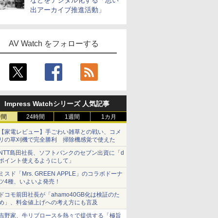
などをデジタル化する「思い
出アーカイブ推進活動」
AV Watch をフォローする
Impress Watchシリーズ 人気記事
時間
24時間
1週間
1カ月
【家電レビュー】手ごわい雑草との戦い、コメ
リの草刈機で完全勝利 掃除機感覚で使えた
NTT島田社長、ソフトバンクのセブン出資に「d
ポイント使えるようにして」
ミスド「Mrs. GREEN APPLE」のコラボドーナ
ツ4種、いよいよ発売！
ドコモ前田社長が「ahamo40GB化は検証のた
め」、料金値上げへの考え方にも言及
吉野家、牛リブロースを熱々で提供する「極旨