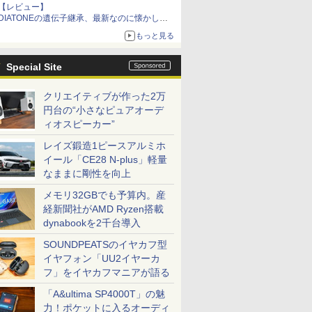
【レビュー】
DIATONEの遺伝子継承、最新なのに懐かし
い“惚れる音”Tecnologia e Cuore「DS-TC52B」
もっと見る
を聴く
Special Site
クリエイティブが作った2万
円台の“小さなピュアオーデ
ィオスピーカー”
レイズ鍛造1ピースアルミホ
イール「CE28 N-plus」軽量
なままに剛性を向上
メモリ32GBでも予算内。産
経新聞社がAMD Ryzen搭載
dynabookを2千台導入
SOUNDPEATSのイヤカフ型
イヤフォン「UU2イヤーカ
フ」をイヤカフマニアが語る
「A&ultima SP4000T」の魅
力！ポケットに入るオーディ