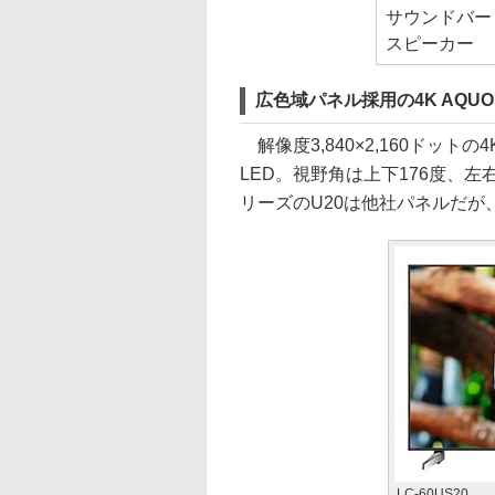
サウンドバー
スピーカー
広色域パネル採用の4K AQUO
解像度3,840×2,160ドッ
LED。視野角は上下176度、左右
リーズのU20は他社パネルだが
LC-60US20