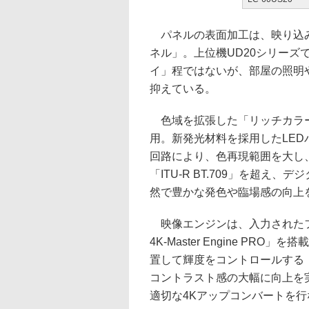
パネルの表面加工は、映り込み
ネル」。上位機UD20シリーズ
イ」程ではないが、部屋の照明
抑えている。
色域を拡張した「リッチカラ
用。新発光材料を採用したLED
回路により、色再現範囲を大し
「ITU-R BT.709」を超え
然で豊かな発色や臨場感の向上
映像エンジンは、入力されたフル
4K-Master Engine P
置して輝度をコントロールする
コントラスト感の大幅に向上を
適切な4Kアップコンバートを