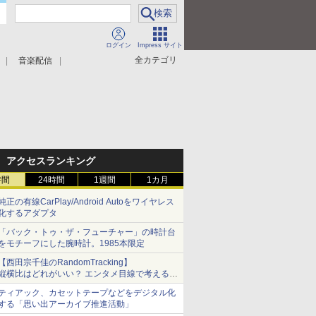
ログイン
Impress サイト
全カテゴリ
音楽配信
アクセスランキング
時間
24時間
1週間
1カ月
純正の有線CarPlay/Android Autoをワイヤレス
化するアダプタ
「バック・トゥ・ザ・フューチャー」の時計台
をモチーフにした腕時計。1985本限定
【西田宗千佳のRandomTracking】
縦横比はどれがいい？ エンタメ目線で考える、
サムスン新「Galaxy Z Fold」
ティアック、カセットテープなどをデジタル化
する「思い出アーカイブ推進活動」