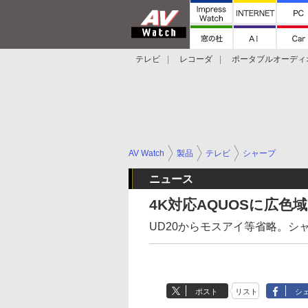
テレビ
レコーダ
ポータブルオーディ
スマートスピーカー
デジカメ
プロジ
AV Watch
製品
テレビ
シャープ
ニュース
4K対応AQUOSに広色域
UD20からモスアイ等省略。シャ
ポスト
リスト
シ