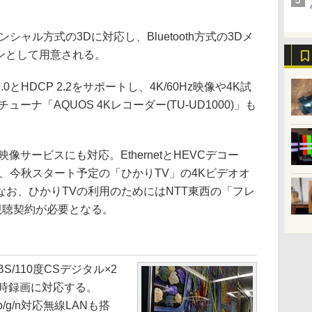
ャル方式の3Dに対応し、Bluetooth方式の3Dメ
ョンとして用意される。
0とHDCP 2.2をサポートし、4K/60Hz映像や4K試
ーナ「AQUOS 4Kレコーダー(TU-UD1000)」も
サービスにも対応。EthernetとHEVCデコー
、今秋スタート予定の「ひかりTV」の4Kビデオオ
お、ひかりTVの利用のためにはNTT東西の「フレ
や視聴契約が必要となる。
/110度CSデジタル×2
同時録画に対応する。
a/b/g/n対応無線LANも搭