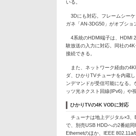
いる。
3Dにも対応。フレームシーケンシ
ガネ「AN-3DG50」がオプシ
4系統のHDMI端子は、HDMI 2.
験放送の入力に対応。同社の4Kチュ
接続できる。
また、ネットワーク経由の4K映像
ダ、ひかりTVチューナを内蔵し
ンデマンドが受信可能になる。な
ッツ光ネクスト回線(IPv6)」
ひかりTVの4K VODに対応
チューナは地上デジタル×3、BS
で、別売USB HDDへの2番組
Ethernetのほか、IEEE 802.11