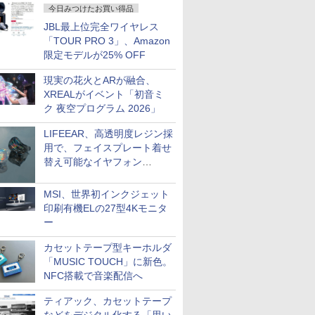
今日みつけたお買い得品
JBL最上位完全ワイヤレス
「TOUR PRO 3」、Amazon
限定モデルが25% OFF
現実の花火とARが融合、
XREALがイベント「初音ミ
ク 夜空プログラム 2026」
LIFEEAR、高透明度レジン採
用で、フェイスプレート着せ
替え可能なイヤフォン
「Nova Shell」
MSI、世界初インクジェット
印刷有機ELの27型4Kモニタ
ー
カセットテープ型キーホルダ
「MUSIC TOUCH」に新色。
NFC搭載で音楽配信へ
ティアック、カセットテープ