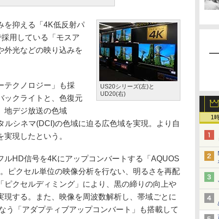
を抑える「4K低反射パ
で採用している「モスア
や外光などの映り込みを
ーテクノロジー」も採
US20シリーズ(左)と
UD20(右)
バックライトと、色復元
、地デジ放送の色域
1
、デジタルシネマ(DCI)の色域に迫る広色域を実現。より自
を実現したという。
HD信号を4Kにアップコンバートする「AQUOS
RO」を搭載。ピクセル単位の映像分析を行ない、明るさを再配
「ピクセルディミング」により、黒の締りの向上や
実現する。また、映像を周波数解析し、帯域ごとに
行なう「アダプティブアップコンバート」も搭載して