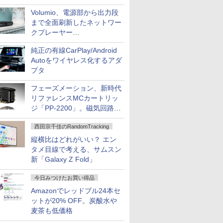
作、Disney+にも配信
Volumio、電源部から出力段
まで全面刷新したネットワー
クプレーヤー
「Primo（2026）」
純正の有線CarPlay/Android
Autoをワイヤレス化するアダ
プタ
フェーズメーション、新時代
リファレンスMCカートリッ
ジ「PP-2200」。磁気回路や
ハウジングを根本から見直し
西田宗千佳のRandomTracking
縦横比はどれがいい？ エン
タメ目線で考える、サムスン
新「Galaxy Z Fold」
今日みつけたお買い得品
Amazonでレッドブル24本セ
ットが20% OFF。炭酸水や
麦茶も低価格