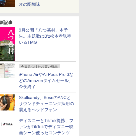
オの醍醐味
新記事
9月公開「八つ墓村」本予
告。主題歌はB'z松本孝弘率
いるTMG
今日みつけたお買い得品
iPhone AirやAirPods Pro 3な
どのAmazonタイムセール、
今夜終了
Skullcandy、BoseのANCと
サウンドチューニング採用の
震えるヘッドフォン
「Crusher 1080 ANC」
ディズニーとTikTok提携、フ
ァンがTikTokでディズニー映
画シーン使ったコンテンツ制