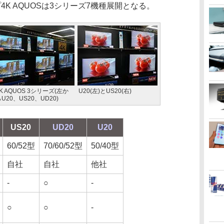
K AQUOSは3シリーズ7機種展開となる。
K AQUOS 3シリーズ(左か
U20(左)とUS20(右)
U20、US20、UD20)
US20
UD20
U20
60/52型
70/60/52型
50/40型
自社
自社
他社
-
○
-
○
○
-