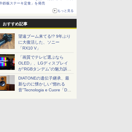
牛鉄板ステーキ定食」を発売
もっと見る
おすすめ記事
望遠ブーム来てる!? 9年ぶり
に大復活した、ソニー
「RX10 V」
「画質でテレビ選ぶなら
OLED」、LGディスプレイ
が“RGBタンデム”の魅力訴
求。液晶とのガチ比較も
DIATONEの遺伝子継承、最
新なのに懐かしい“惚れる
音”Tecnologia e Cuore「DS-
TC52B」を聴く