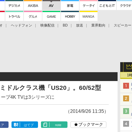
オ
ヘッドフォン
映像配信
BD
放送
業界動向
スピーカー
ェクタ
PS4
BDプレーヤー
映像配信
BD
1
ミドルクラス機「US20」。60/52型
ープ4K TVは3シリーズに
（2014/9/26 11:35）
ブックマーク
ェア
はてブ
note