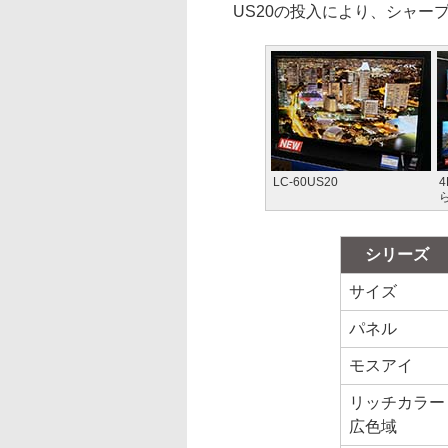
US20の投入により、シャープ4
LC-60US20
4
ら
シリーズ
サイズ
パネル
モスアイ
リッチカラー
広色域