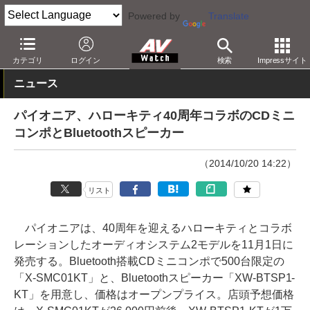
Powered by
Translate
AV Watch
製品
ミニコンポ
カテゴリ
ログイン
検索
Impressサイト
ニュース
パイオニア、ハローキティ40周年コラボのCDミニ
コンポとBluetoothスピーカー
（2014/10/20 14:22）
リスト
パイオニアは、40周年を迎えるハローキティとコラボ
レーションしたオーディオシステム2モデルを11月1日に
発売する。Bluetooth搭載CDミニコンポで500台限定の
「X-SMC01KT」と、Bluetoothスピーカー「XW-BTSP1-
KT」を用意し、価格はオープンプライス。店頭予想価格