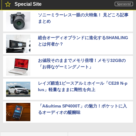
Special Site
ソニーミラーレス一眼の大特集！ 見どころ記事
まとめ
総合オーディオブランドに進化するSHANLING
とは何者か？
お値段そのままでメモリ倍増！メモリ32GBの
「お得なゲーミングノート」
レイズ鍛造1ピースアルミホイール「CE28 N-p
lus」軽量なままに剛性を向上
「A&ultima SP4000T」の魅力！ポケットに入
るオーディオの醍醐味