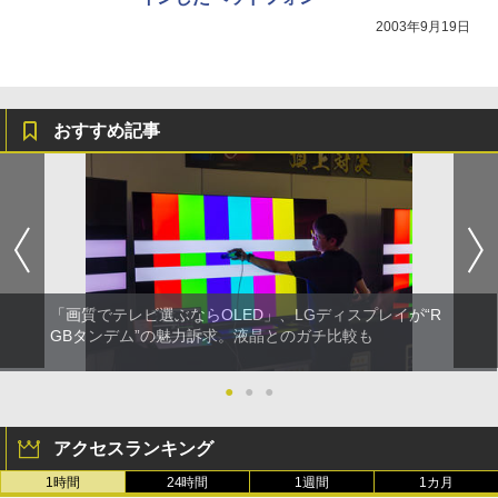
2003年9月19日
おすすめ記事
「画質でテレビ選ぶならOLED」、LGディスプレイが“R
GBタンデム”の魅力訴求。液晶とのガチ比較も
●
●
●
アクセスランキング
1時間
24時間
1週間
1カ月