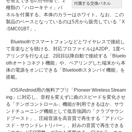
せ替えできるのが特徴で、2
付属する交換パネル
種類の「ハローキティ」パ
ネルを付属する。本体のカラーはホワイト。なお、この
製品のベースとなっているのは5月から販売している「X
-SMC01BT」。
Bluetoothでスマートフォンなどとワイヤレスで接続し
て音楽などを聴ける。対応プロファイルはA2DP。1度ペ
アリングを行なえば、2回目以降自動で接続する「Blueto
othオートコネクト機能」や、ペアリングした端末から本
体の電源をオンにできる「Bluetoothスタンバイ機能」を
搭載。
iOS/Android用の無料アプリ「Pioneer Wireless Stream
ing」に対応し、音程を変えずに曲のスピードを変化させ
る「テンポコントロール」機能が利用できるほか、サウ
ンドチューニング機能として低音強調の「クラブサウン
ドブースト」、圧縮音源を高音質で再生する「アドバン
スド・サウンドレトリバー」、好みの音質で再生できる