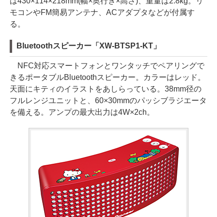
は430×114×218mm(幅×奥行き×高さ)、重量は2.8kg。リ
モコンやFM簡易アンテナ、ACアダプタなどが付属す
る。
Bluetoothスピーカー「XW-BTSP1-KT」
NFC対応スマートフォンとワンタッチでペアリングで
きるポータブルBluetoothスピーカー。カラーはレッド。
天面にキティのイラストをあしらっている。38mm径の
フルレンジユニットと、60×30mmのパッシブラジエータ
を備える。アンプの最大出力は4W×2ch。