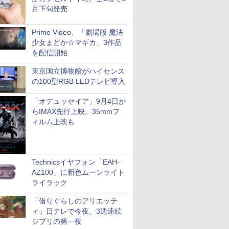
月下旬発売
Prime Video、「劇場版 魔法
少女まどか☆マギカ」3作品
を配信開始
東京国立博物館がハイセンス
の100型RGB LEDテレビ導入
「オデュッセイア」9月4日か
らIMAX先行上映。35mmフ
ィルム上映も
Technicsイヤフォン「EAH-
AZ100」に新色ムーンライト
ライラック
「借りぐらしのアリエッテ
ィ」日テレで今夜。3週連続
ジブリの第一夜