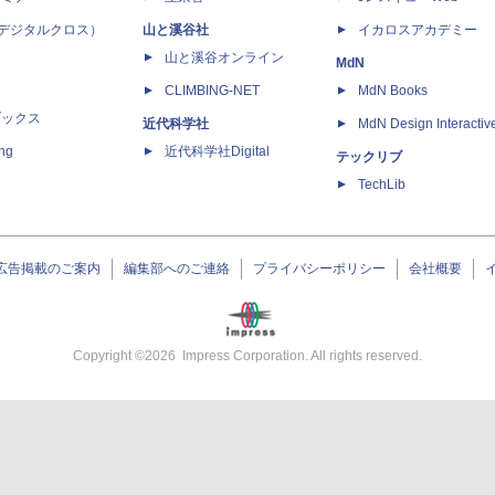
 X（デジタルクロス）
山と溪谷社
イカロスアカデミー
山と溪谷オンライン
MdN
CLIMBING-NET
MdN Books
ブックス
近代科学社
MdN Design Interactiv
ing
近代科学社Digital
テックリブ
TechLib
広告掲載のご案内
編集部へのご連絡
プライバシーポリシー
会社概要
Copyright ©
2026
Impress Corporation. All rights reserved.