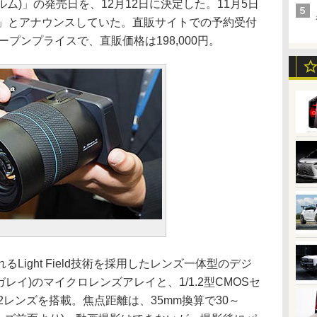
 イルム)」の発売日を、12月12日に決定した。11月5日
旬」とアナウンスしていた。直販サイトでの予約受付
ープンプライスで、直販価格は198,000円。
ight Field技術を採用したレンズ一体型のデジ
メガレイ)のマイクロレンズアレイと、1/1.2型CMOSセ
2レンズを搭載。焦点距離は、35mm換算で30～