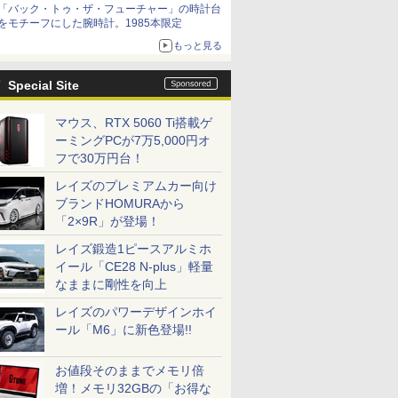
「バック・トゥ・ザ・フューチャー」の時計台
をモチーフにした腕時計。1985本限定
もっと見る
Special Site
マウス、RTX 5060 Ti搭載ゲ
ーミングPCが7万5,000円オ
フで30万円台！
レイズのプレミアムカー向け
ブランドHOMURAから
「2×9R」が登場！
レイズ鍛造1ピースアルミホ
イール「CE28 N-plus」軽量
なままに剛性を向上
レイズのパワーデザインホイ
ール「M6」に新色登場!!
お値段そのままでメモリ倍
増！メモリ32GBの「お得な