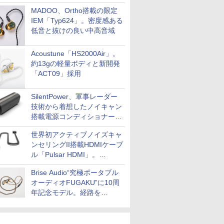
MADOO、Ortho搭載の限定
IEM「Typ624」。密度感ある
低音と抜けの良い中高音域
Acoustune「HS2000Air」。
約13gの軽量ボディと新開発
「ACT09」採用
SilentPower、軍事レーダー
技術から着想したノイキャン
搭載電源コンディショナー
「AC iPurifier2」
世界初アクティブノイズキャ
ンセリングII搭載HDMIケーブ
ル「Pulsar HDMI」。
SilentPowerから
Brise Audio“究極ポータブル
オーディオFUGAKU”に10周
年記念モデル。経路を
NISHIKIで統一。400万円