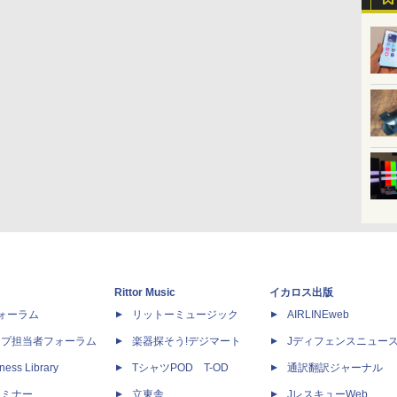
Rittor Music
イカロス出版
dフォーラム
リットーミュージック
AIRLINEweb
ップ担当者フォーラム
楽器探そう!デジマート
Jディフェンスニュー
ness Library
TシャツPOD T-OD
通訳翻訳ジャーナル
セミナー
立東舎
JレスキューWeb