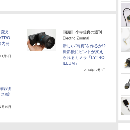
を変え
小寺信良の週刊
連載
TRO
Electric Zooma!
月国内発
新しい“写真”を作るか!?
撮影後にピントが変え
年11月5日
られるカメラ「LYTRO
ILLUM」
2014年12月3日
、撮影後
ス/絞
年7月10日