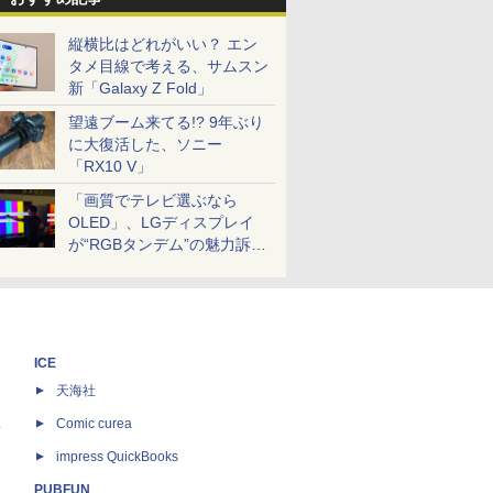
縦横比はどれがいい？ エン
タメ目線で考える、サムスン
新「Galaxy Z Fold」
望遠ブーム来てる!? 9年ぶり
に大復活した、ソニー
「RX10 V」
「画質でテレビ選ぶなら
OLED」、LGディスプレイ
が“RGBタンデム”の魅力訴
求。液晶とのガチ比較も
ICE
天海社
ス
Comic curea
impress QuickBooks
PUBFUN