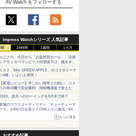
AV Watch をフォローする
Impress Watchシリーズ 人気記事
時間
24時間
1週間
1カ月
ユニクロ、今日から「お盆特別セール」。涼感
シアサッカーワンピース待望値下げ、撥水ギア
ショーツは1990円に
ミスド「Mrs. GREEN APPLE」のコラボドーナ
ツ4種、いよいよ発売！
【家電レビュー】手ごわい雑草との戦い、コメ
リの草刈機で完全勝利 掃除機感覚で使えた
KDDI、楽天へのローミングを9月末で終了
老舗のマウスユーティリティ「チューチューマ
ウス」がAIの力を借りて15年ぶりに復活／64bit
化、Windows 10/11、「Chrome」も走り回
もっと見る
る。復活記念で2026年末まで500円
おすすめ記事