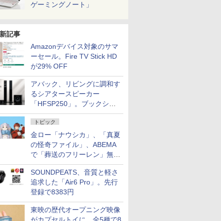
ゲーミングノート」
新記事
Amazonデバイス対象のサマ
ーセール。Fire TV Stick HD
が29% OFF
アバック、リビングに調和す
るシアタースピーカー
「HFSP250」。ブックシェ
ルフはペア3万円以下
トピック
金ロー「ナウシカ」、「真夏
の怪奇ファイル」、ABEMA
で「葬送のフリーレン」無料
配信など。夏の特番・配信情
SOUNDPEATS、音質と軽さ
報
追求した「Air6 Pro」。先行
登録で8383円
東映の歴代オープニング映像
がカプセルトイに。全5種で8