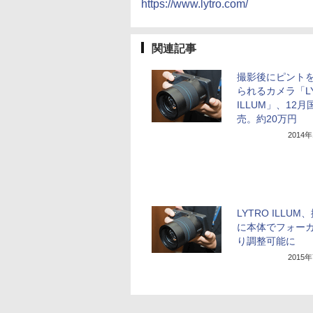
https://www.lytro.com/
関連記事
撮影後にピント
られるカメラ「LY
ILLUM」、12
売。約20万円
2014
LYTRO ILLUM
に本体でフォーカ
り調整可能に
2015