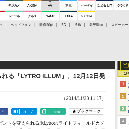
オ
ヘッドフォン
映像配信
BD
放送
業界動向
スピーカー
ェクタ
PS4
BDプレーヤー
映像配信
BD
1
「LYTRO ILLUM」、12月12日発
（2014/11/28 11:17）
ブックマーク
ェア
はてブ
note
トを変えられる米Lytroのライトフィールドカメ