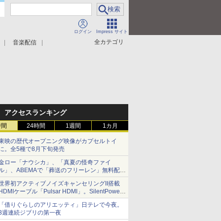
ログイン
Impress サイト
全カテゴリ
音楽配信
アクセスランキング
時間
24時間
1週間
1カ月
東映の歴代オープニング映像がカプセルトイ
に。全5種で8月下旬発売
金ロー「ナウシカ」、「真夏の怪奇ファイ
ル」、ABEMAで「葬送のフリーレン」無料配信
など。夏の特番・配信情報
世界初アクティブノイズキャンセリングII搭載
HDMIケーブル「Pulsar HDMI」。SilentPower
から
「借りぐらしのアリエッティ」日テレで今夜。
3週連続ジブリの第一夜