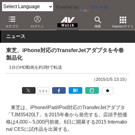
Powered by
Translate
AV Watch
動向
技術・デバイス
カテゴリ
ログイン
検索
Impressサイト
ニュース
東芝、iPhone対応のTransferJetアダプタを今春
製品化
1分のHD動画を約3秒で転送
（2015/1/5 13:15）
リスト
東芝は、iPhone/iPad/iPod対応のTransferJetアダプタ
「TJM35420LT」を2015年春から発売する。店頭予想価
格は4,000～5,000円前後。6日に開幕する2015 Internatio
nal CESに試作品を出展する。