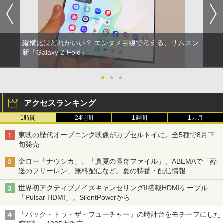
縦横比はどれがいい？ エンタメ目線で考える、サムスン
新「Galaxy Z Fold」
●
●
●
アクセスランキング
1時間
24時間
1週間
1カ月
東映の歴代オープニング映像がカプセルトイに。全5種で8月下
旬発売
金ロー「ナウシカ」、「真夏の怪奇ファイル」、ABEMAで「葬
送のフリーレン」無料配信など。夏の特番・配信情報
世界初アクティブノイズキャンセリングII搭載HDMIケーブル
「Pulsar HDMI」。SilentPowerから
「バック・トゥ・ザ・フューチャー」の時計台をモチーフにした