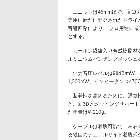
ユニットは45mm径で、高磁
専用に新たに開発されたドライ
音響回路により、 プロ用途に
とする。
カーボン繊維入り合成樹脂材を
ルミニウムパンチングメッシュ
出力音圧レベルは98dB/mW、
1,000mW。インピーダンス470
装着性を高めるために、通気
と、新3D方式ウイングサポー
た重量は約210g。
ケーブルは着脱可能で、左右
る独自のデュアルサイド着脱式