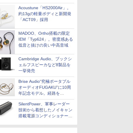
Acoustune「HS2000Air」。
約13gの軽量ボディと新開発
「ACT09」採用
MADOO、Ortho搭載の限定
IEM「Typ624」。密度感ある
低音と抜けの良い中高音域
Cambridge Audio、ブックシ
ェルフスピーカなど8製品を
一挙発売
Brise Audio“究極ポータブル
オーディオFUGAKU”に10周
年記念モデル。経路を
NISHIKIで統一。400万円
SilentPower、軍事レーダー
技術から着想したノイキャン
搭載電源コンディショナー
「AC iPurifier2」