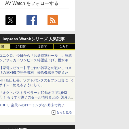
AV Watch をフォローする
Impress Watchシリーズ 人気記事
時間
24時間
1週間
1カ月
ユニクロ、今日から「お盆特別セール」。涼感
シアサッカーワンピース待望値下げ、撥水ギア
ショーツは1990円に
【家電レビュー】手ごわい雑草との戦い、コメ
リの草刈機で完全勝利 掃除機感覚で使えた
NTT島田社長、ソフトバンクのセブン出資に「d
ポイント使えるようにして」
「オクトパストラベラー」70%オフで1,643
円！ もうすぐ終了のセール情報まとめ【8月8日
更新】
KDDI、楽天へのローミングを9月末で終了
ニンテンドーeショップでは「大神 絶景版」が
67%オフで990円
もっと見る