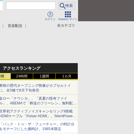
ログイン
Impress サイト
全カテゴリ
音楽配信
アクセスランキング
時間
24時間
1週間
1カ月
東映の歴代オープニング映像がカプセルトイ
に。全5種で8月下旬発売
金ロー「ナウシカ」、「真夏の怪奇ファイ
ル」、ABEMAで「葬送のフリーレン」無料配信
など。夏の特番・配信情報
世界初アクティブノイズキャンセリングII搭載
HDMIケーブル「Pulsar HDMI」。SilentPower
から
「バック・トゥ・ザ・フューチャー」の時計台
をモチーフにした腕時計。1985本限定