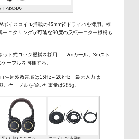
H-M50xDG」
Wボイスコイル搭載の45mm径ドライバを採用。楕
耳モニタリングが可能な90度の反転モニター機構も
ト式ロック機構を採用。1.2mカール、3mスト
本のケーブルを同梱する。
再生周波数帯域は15Hz～28kHz。最大入力は
8Ω。ケーブルを省いた重量は285g。
、平らに折りたためる
ケーブルは3本同梱