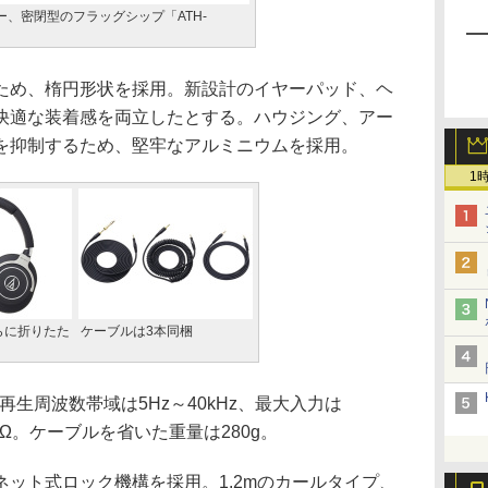
ー、密閉型のフラッグシップ「ATH-
め、楕円形状を採用。新設計のイヤーパッド、ヘ
快適な装着感を両立したとする。ハウジング、アー
を抑制するため、堅牢なアルミニウムを採用。
1
らに折りたた
ケーブルは3本同梱
再生周波数帯域は5Hz～40kHz、最大入力は
5Ω。ケーブルを省いた重量は280g。
ット式ロック機構を採用。1.2mのカールタイプ、