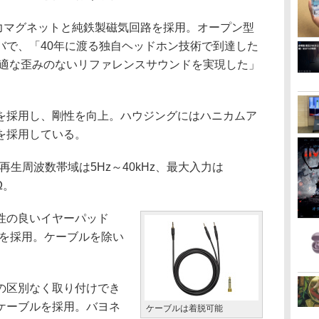
力マグネットと純鉄製磁気回路を採用。オープン型
バで、「40年に渡る独自ヘッドホン技術で到達した
最適な歪みのないリファレンスサウンドを実現した」
採用し、剛性を向上。ハウジングにはハニカムア
を採用している。
再生周波数帯域は5Hz～40kHz、最大入力は
Ω。
性の良いイヤーパッド
トを採用。ケーブルを除い
の区別なく取り付けでき
ケーブルを採用。バヨネ
ケーブルは着脱可能