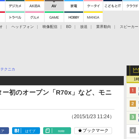
オ
ヘッドフォン
映像配信
BD
放送
業界動向
スピーカー
ェクタ
PS4
BDプレーヤー
映像配信
BD
オテクニカ
1
ー初のオープン「R70x」など、モニ
（2015/1/23 11:24）
ブックマーク
ェア
はてブ
note