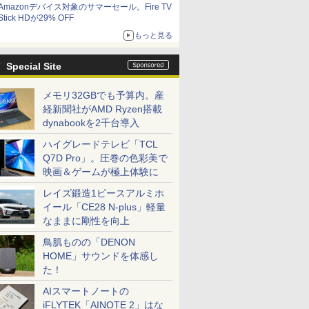
Amazonデバイス対象のサマーセール。Fire TV
Stick HDが29% OFF
もっと見る
Special Site
メモリ32GBでも予算内。産
経新聞社がAMD Ryzen搭載
dynabookを2千台導入
ハイグレードテレビ「TCL
Q7D Pro」。圧巻の色彩美で
映画＆ゲームが極上体験に
レイズ鍛造1ピースアルミホ
イール「CE28 N-plus」軽量
なままに剛性を向上
鳥肌ものの「DENON
HOME」サウンドを体感し
た！
AIスマートノートの
iFLYTEK「AINOTE 2」はな