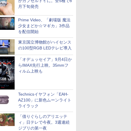
がカプセルトイに。全5種で8
月下旬発売
Prime Video、「劇場版 魔法
少女まどか☆マギカ」3作品
を配信開始
東京国立博物館がハイセンス
の100型RGB LEDテレビ導入
「オデュッセイア」9月4日か
らIMAX先行上映。35mmフ
ィルム上映も
Technicsイヤフォン「EAH-
AZ100」に新色ムーンライト
ライラック
「借りぐらしのアリエッテ
ィ」日テレで今夜。3週連続
ジブリの第一夜