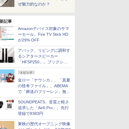
ぜ魅力的なのか？
新記事
Amazonデバイス対象のサマ
ーセール。Fire TV Stick HD
が29% OFF
アバック、リビングに調和す
るシアタースピーカー
「HFSP250」。ブックシェ
ルフはペア3万円以下
トピック
金ロー「ナウシカ」、「真夏
の怪奇ファイル」、ABEMA
で「葬送のフリーレン」無料
配信など。夏の特番・配信情
SOUNDPEATS、音質と軽さ
報
追求した「Air6 Pro」。先行
登録で8383円
東映の歴代オープニング映像