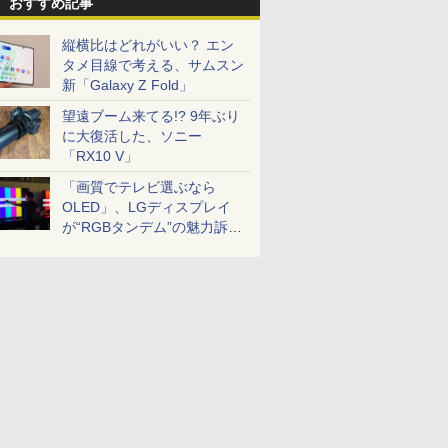
おすすめ記事
縦横比はどれがいい？ エン
タメ目線で考える、サムスン
新「Galaxy Z Fold」
望遠ブーム来てる!? 9年ぶり
に大復活した、ソニー
「RX10 V」
「画質でテレビ選ぶなら
OLED」、LGディスプレイ
が“RGBタンデム”の魅力訴
求。液晶とのガチ比較も