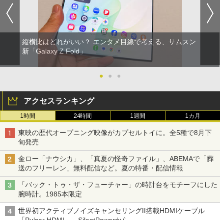
縦横比はどれがいい？ エンタメ目線で考える、サムスン
新「Galaxy Z Fold」
●
●
●
アクセスランキング
1時間
24時間
1週間
1カ月
東映の歴代オープニング映像がカプセルトイに。全5種で8月下
旬発売
金ロー「ナウシカ」、「真夏の怪奇ファイル」、ABEMAで「葬
送のフリーレン」無料配信など。夏の特番・配信情報
「バック・トゥ・ザ・フューチャー」の時計台をモチーフにした
腕時計。1985本限定
世界初アクティブノイズキャンセリングII搭載HDMIケーブル
「Pulsar HDMI」。SilentPowerから