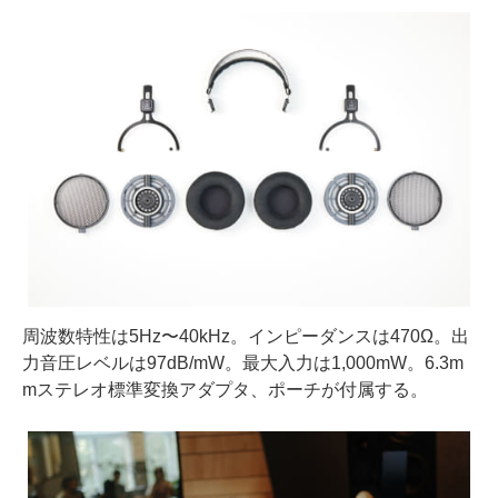
周波数特性は5Hz〜40kHz。インピーダンスは470Ω。出
力音圧レベルは97dB/mW。最大入力は1,000mW。6.3m
mステレオ標準変換アダプタ、ポーチが付属する。