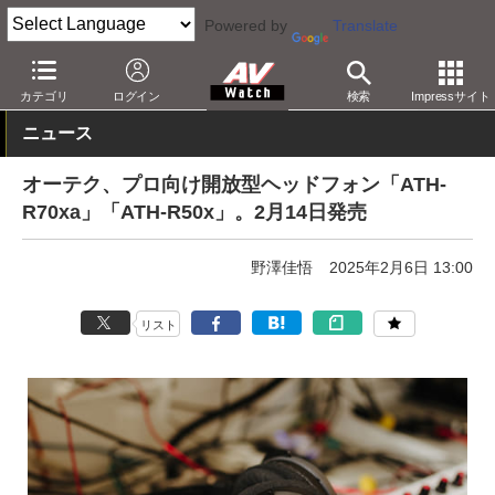
Powered by
Translate
AV Watch
製品
ヘッドフォン
オーディオテクニカ
カテゴリ
ログイン
検索
Impressサイト
ニュース
オーテク、プロ向け開放型ヘッドフォン「ATH-
R70xa」「ATH-R50x」。2月14日発売
野澤佳悟
2025年2月6日 13:00
リスト