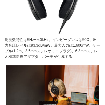
周波数特性は5Hz〜40kHz。インピーダンスは50Ω。出
力音圧レベルは93.3dB/mW。最大入力は1,600mW。ケー
ブル(1.2m、3.5mmステレオミニプラグ)、6.3mmステレ
オ標準変換アダプタ、ポーチが付属する。