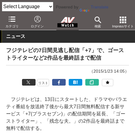
Powered by
Translate
AV Watch
コンテンツ・サービス
映像配信
カテゴリ
ログイン
検索
Impressサイト
ニュース
フジテレビの7日間見逃し配信「+7」で、ゴース
トライターなど2作品を最終話まで配信
（2015/1/23 14:05）
リスト
フジテレビは、13日にスタートした、ドラマやバラエ
ティ番組を放送終了後から最大7日間無料配信する新サ
ービス「+7(プラスセブン)」の配信期間を延長、「ゴー
ストライター」、「残念な夫。」の2作品を最終話まで
無料で配信する。