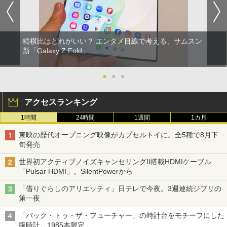
縦横比はどれがいい？ エンタメ目線で考える、サムスン
新「Galaxy Z Fold」
●
●
●
アクセスランキング
1時間
24時間
1週間
1カ月
東映の歴代オープニング映像がカプセルトイに。全5種で8月下
旬発売
世界初アクティブノイズキャンセリングII搭載HDMIケーブル
「Pulsar HDMI」。SilentPowerから
「借りぐらしのアリエッティ」日テレで今夜。3週連続ジブリの
第一夜
「バック・トゥ・ザ・フューチャー」の時計台をモチーフにした
腕時計。1985本限定