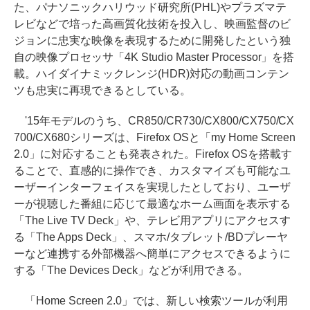
た、パナソニックハリウッド研究所(PHL)やプラズマテ
レビなどで培った高画質化技術を投入し、映画監督のビ
ジョンに忠実な映像を表現するために開発したという独
自の映像プロセッサ「4K Studio Master Processor」を搭
載。ハイダイナミックレンジ(HDR)対応の動画コンテン
ツも忠実に再現できるとしている。
'15年モデルのうち、CR850/CR730/CX800/CX750/CX
700/CX680シリーズは、Firefox OSと「my Home Screen
2.0」に対応することも発表された。Firefox OSを搭載す
ることで、直感的に操作でき、カスタマイズも可能なユ
ーザーインターフェイスを実現したとしており、ユーザ
ーが視聴した番組に応じて最適なホーム画面を表示する
「The Live TV Deck」や、テレビ用アプリにアクセスす
る「The Apps Deck」、スマホ/タブレット/BDプレーヤ
ーなど連携する外部機器へ簡単にアクセスできるように
する「The Devices Deck」などが利用できる。
「Home Screen 2.0」では、新しい検索ツールが利用