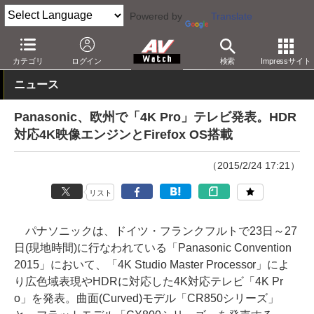
Powered by
Translate
AV Watch
製品
テレビ
パナソニック
カテゴリ
ログイン
検索
Impressサイト
ニュース
Panasonic、欧州で「4K Pro」テレビ発表。HDR
対応4K映像エンジンとFirefox OS搭載
（2015/2/24 17:21）
リスト
パナソニックは、ドイツ・フランクフルトで23日～27
日(現地時間)に行なわれている「Panasonic Convention
2015」において、「4K Studio Master Processor」によ
り広色域表現やHDRに対応した4K対応テレビ「4K Pr
o」を発表。曲面(Curved)モデル「CR850シリーズ」