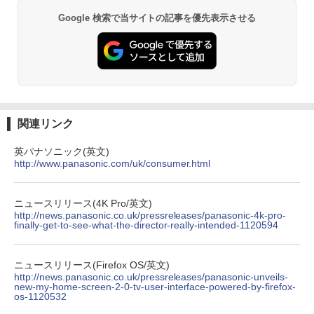
Google 検索で当サイトの記事を優先表示させる
関連リンク
英パナソニック(英文)
http://www.panasonic.com/uk/consumer.html
ニュースリリース(4K Pro/英文)
http://news.panasonic.co.uk/pressreleases/panasonic-4k-pro-
finally-get-to-see-what-the-director-really-intended-1120594
ニュースリリース(Firefox OS/英文)
http://news.panasonic.co.uk/pressreleases/panasonic-unveils-
new-my-home-screen-2-0-tv-user-interface-powered-by-firefox-
os-1120532