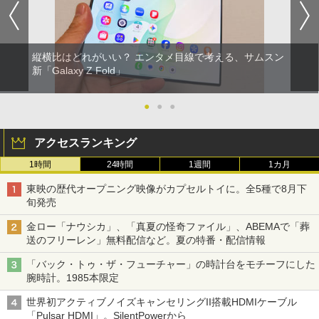
縦横比はどれがいい？ エンタメ目線で考える、サムスン
新「Galaxy Z Fold」
●
●
●
アクセスランキング
1時間
24時間
1週間
1カ月
東映の歴代オープニング映像がカプセルトイに。全5種で8月下
旬発売
金ロー「ナウシカ」、「真夏の怪奇ファイル」、ABEMAで「葬
送のフリーレン」無料配信など。夏の特番・配信情報
「バック・トゥ・ザ・フューチャー」の時計台をモチーフにした
腕時計。1985本限定
世界初アクティブノイズキャンセリングII搭載HDMIケーブル
「Pulsar HDMI」。SilentPowerから