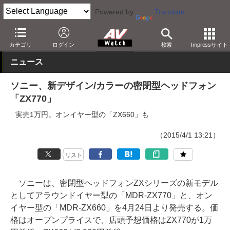
Powered by
Translate
AV Watch
製品
ヘッドフォン
ソニー
カテゴリ
ログイン
検索
Impressサイト
ニュース
ソニー、新デザイン/カラーの密閉型ヘッドフォン
「ZX770」
実売1万円。オンイヤー型の「ZX660」も
（2015/4/1 13:21）
リスト
ソニーは、密閉型ヘッドフォンZXシリーズの新モデル
としてアラウンドイヤー型の「MDR-ZX770」と、オン
イヤー型の「MDR-ZX660」を4月24日より発売する。価
格はオープンプライスで、店頭予想価格はZX770が1万